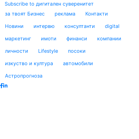
Subscribe to дигитален суверенитет
за твоят Бизнес
реклама
Контакти
footer_statii
Новини
интервю
консултанти
digital
маркетинг
имоти
финанси
компании
личности
Lifestyle
посоки
изкуство и култура
автомобили
Астропрогноза