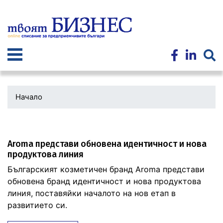
Премини
към
основното
съдържание
Начало
Aroma представи обновена идентичност и нова
продуктова линия
Българският козметичен бранд Aroma представи
обновена бранд идентичност и нова продуктова
линия, поставяйки началото на нов етап в
развитието си.