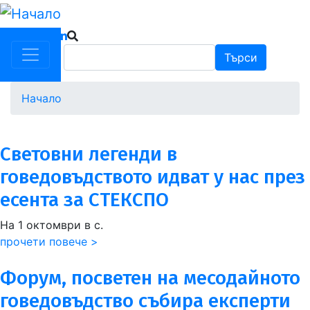
Премини
към
основното
Търси
Търси
съдържание
Начало
Световни легенди в
говедовъдството идват у нас през
есента за СТЕКСПО
На 1 октомври в с.
прочети повече >
Форум, посветен на месодайното
говедовъдство събира експерти