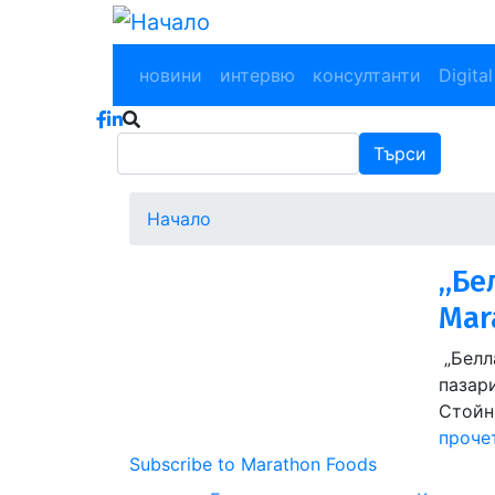
Премини
към
Main navigation
основното
новини
интервю
консултанти
Digital
съдържание
Търси
Търси
Начало
„Бе
Mar
„Белл
пазар
Стойно
проче
Subscribe to Marathon Foods