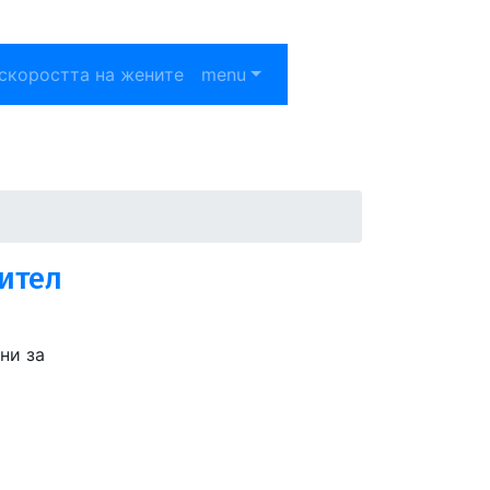
скоростта на жените
menu
ител
ни за