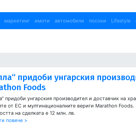
маркетинг
имоти
автомобили
посоки
Lifestyle
лла“ придоби унгарския производ
athon Foods
а“ придоби унгарския производител и доставчик на хра
ите от ЕС и мултинационалните вериги Marathon Foods.
стта на сделката е 12 млн. лв.
ти повече >