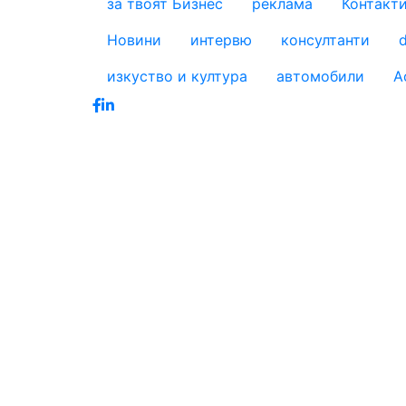
за твоят Бизнес
реклама
Контакт
footer_statii
Новини
интервю
консултанти
d
изкуство и култура
автомобили
А