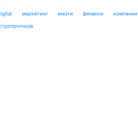
и
igital
маркетинг
имоти
финанси
компании
стропрогноза