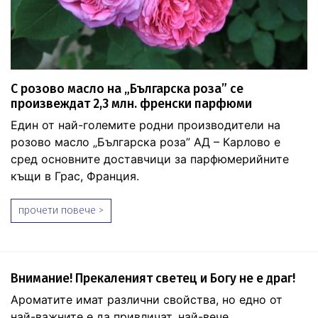
С розово масло на „Българска роза” се
произвеждат 2,3 млн. френски парфюми
Един от най-големите родни производители на
розово масло „Българска роза” АД – Карлово е
сред основните доставчици за парфюмерийните
къщи в Грас, Франция.
прочети повече >
Внимание! Прекаленият светец и Богу не е драг!
Ароматите имат различни свойства, но едно от
най-важните е да привличат, най-вече