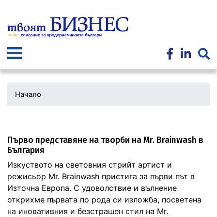
Премини
към
основното
съдържание
Начало
Първо представяне на творби на Mr. Brainwash в
България
Изкуството на световния стрийт артист и
режисьор Mr. Brainwash пристига за първи път в
Източна Европа. С удоволствие и вълнение
открихме първата по рода си изложба, посветена
на иновативния и безстрашен стил на Mr.