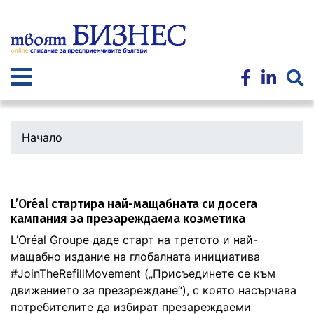
Премини
към
основното
съдържание
Начало
L’Oréal стартира най-мащабната си досега
кампания за презареждаема козметика
L’Oréal Groupe даде старт на третото и най-
мащабно издание на глобалната инициатива
#JoinTheRefillMovement („Присъединете се към
движението за презареждане“), с която насърчава
потребителите да избират презареждаеми