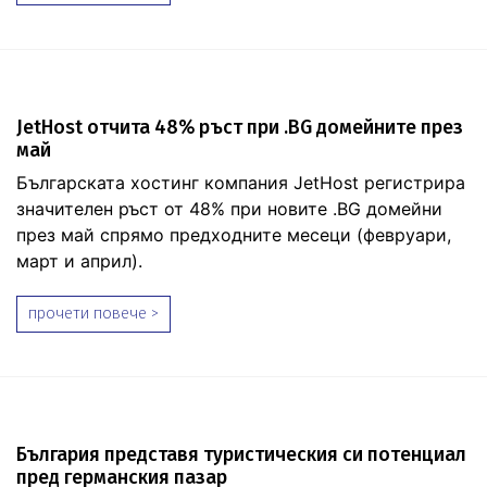
JetHost отчита 48% ръст при .BG домейните през
май
Българската хостинг компания JetHost регистрира
значителен ръст от 48% при новите .BG домейни
през май спрямо предходните месеци (февруари,
март и април).
прочети повече >
България представя туристическия си потенциал
пред германския пазар