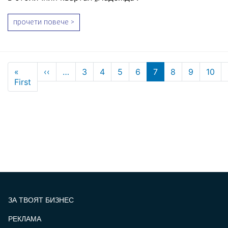
прочети повече >
Pagination
Previous page
«
‹‹
…
3
4
5
6
7
8
9
10
First page
First
ЗА ТВОЯТ БИЗНЕС
РЕКЛАМА