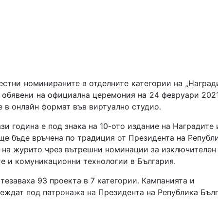
естни номинираните в отделните категории на „Наград
 обявени на официална церемония на 24 февруари 2021 
де в онлайн формат във виртуално студио.
зи година е под знака на 10-ото издание на Наградите 
ще бъде връчена по традиция от Президента на Републ
е на журито чрез вътрешни номинации за изключителен
е и комуникационни технологии в България.
стезаваха 93 проекта в 7 категории. Кампанията и
еждат под патронажа на Президента на Република Бълг