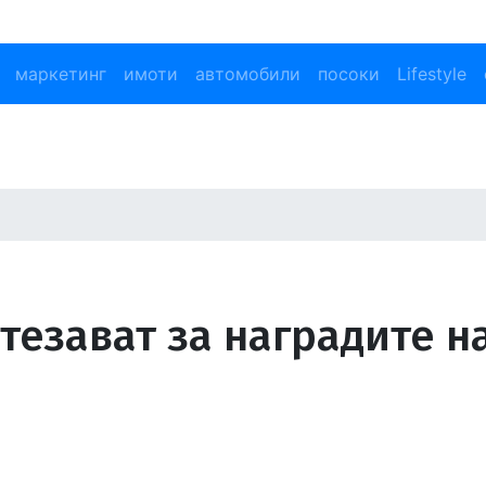
маркетинг
имоти
автомобили
посоки
Lifestyle
стезават за наградите н