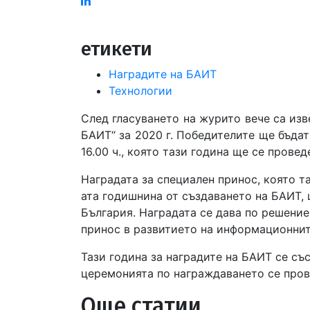
Linked
in
етикети
Наградите на БАИТ
Технологии
След гласуването на журито вече са изв
БАИТ“ за 2020 г. Победителите ще бъдат
16.00 ч., която тази година ще се прове
Наградата за специален принос, която та
ата годишнина от създаването на БАИТ, 
България. Наградата се дава по решени
принос в развитието на информационнит
Тази година за наградите на БАИТ се съ
церемонията по награждаването се пров
Още статии