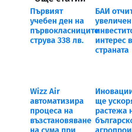
Първият
БАИ отчи
учебен ден на
увеличен
първокласниците
инвестит
струва 338 лв.
интерес 
страната
Wizz Air
Иноваци
автоматизира
ще ускор
процеса на
растежа 
възстановяване
българск
на сума при
агропрои