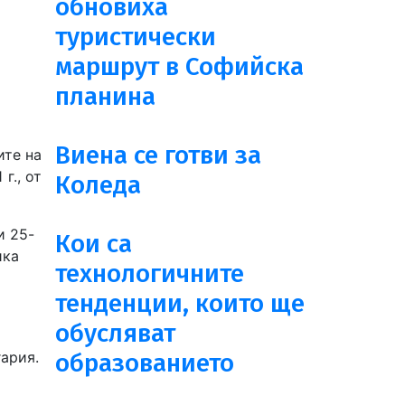
обновиха
туристически
маршрут в Софийска
планина
Виена се готви за
ите на
г., от
Коледа
и 25-
Кои са
ика
технологичните
тенденции, които ще
обусляват
ария.
образованието