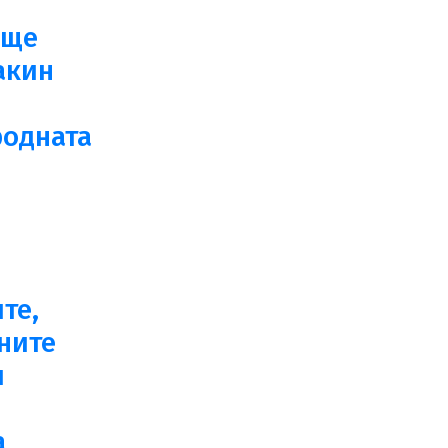
 ще
акин
одната
те,
ните
и
а