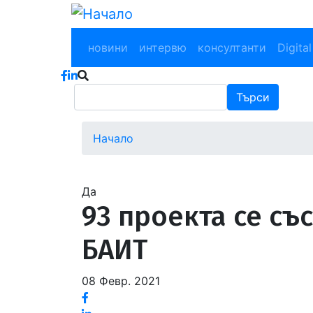
Премини
към
Main navigation
основното
новини
интервю
консултанти
Digital
съдържание
Търси
Търси
Начало
Водеща
снимка
Да
93 проекта се съ
БАИТ
08 Февр. 2021
Facebook