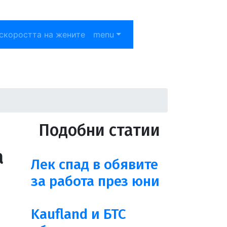
скоростта на жените
menu
Подобни статии
а
Лек спад в обявите
за работа през юни
Kaufland и БТС