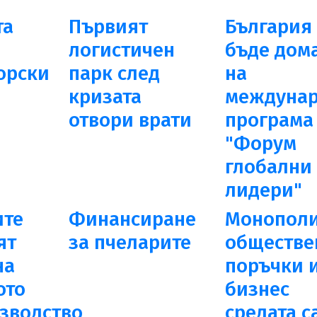
та
Първият
България
логистичен
бъде дом
орски
парк след
на
в
кризата
междунар
отвори врати
програма
"Форум
глобални
лидери"
ите
Финансиране
Монополи
ят
за пчеларите
обществе
на
поръчки 
ото
бизнес
зводство
средата с