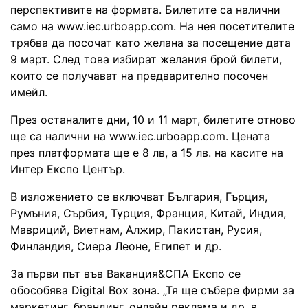
перспективите на формата. Билетите са налични
само на www.iec.urboapp.com. На нея посетителите
трябва да посочат като желана за посещение дата
9 март. След това избират желания брой билети,
които се получават на предварително посочен
имейл.
През останалите дни, 10 и 11 март, билетите отново
ще са налични на www.iec.urboapp.com. Цената
през платформата ще е 8 лв, а 15 лв. на касите на
Интер Експо Център.
В изложението се включват България, Гърция,
Румъния, Сърбия, Турция, Франция, Китай, Индия,
Мавриций, Виетнам, Алжир, Пакистан, Русия,
Финландия, Сиера Леоне, Египет и др.
За първи път във Ваканция&СПА Експо се
обособява Digital Box зона. „Тя ще събере фирми за
маркетинг, брандинг, онлайн реклама и др. в