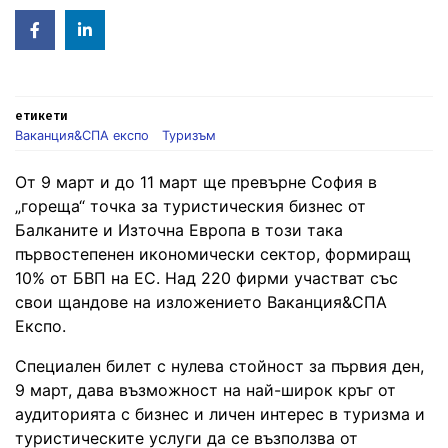
Facebook
Linked
in
етикети
Ваканция&СПА експо
Туризъм
От 9 март и до 11 март ще превърне София в
„гореща“ точка за туристическия бизнес от
Балканите и Източна Европа в този така
първостепенен икономически сектор, формиращ
10% от БВП на ЕС. Над 220 фирми участват със
свои щандове на изложението Ваканция&СПА
Експо.
Специален билет с нулева стойност за първия ден,
9 март, дава възможност на най-широк кръг от
аудиторията с бизнес и личен интерес в туризма и
туристическите услуги да се възползва от