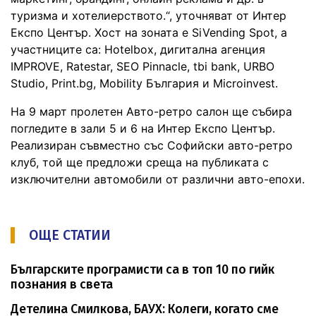
туризма и хотелиерството.“, уточняват от Интер
Експо Център. Хост на зоната е SiVending Spot, а
участниците са: Hotelbox, дигитална агенция
IMPROVE, Ratestar, SEO Pinnacle, tbi bank, URBO
Studio, Print.bg, Mobility България и Microinvest.
На 9 март пролетен Авто-ретро салон ще събира
погледите в зали 5 и 6 на Интер Експо Център.
Реализиран съвместно със Софийски авто-ретро
клуб, той ще предложи среща на публиката с
изключителни автомобили от различни авто-епохи.
ОЩЕ СТАТИИ
Българските програмисти са в топ 10 по гийк
познания в света
Детелина Смилкова, БАУХ: Колеги, когато сме