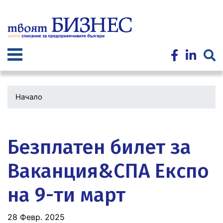
Премини
към
основното
съдържание
Начало
Водеща
снимка
Безплатен билет за
Ваканция&СПА Експо
на 9-ти март
28 Февр. 2025