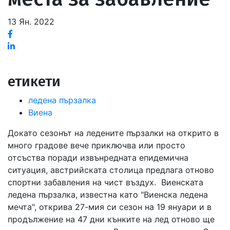
13 Ян. 2022
Facebook
Linked
in
етикети
ледена пързалка
Виена
Докато сезонът на ледените пързалки на открито в
много градове вече приключва или просто
отсъства поради извънредната епидемична
ситуация, австрийската столица предлага отново
спортни забавления на чист въздух. Виенската
ледена пързалка, известна като "Виенска ледена
мечта", открива 27-мия си сезон на 19 януари и в
продължение на 47 дни кънките на лед отново ще