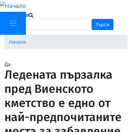
Премини
към
основното
Търси
Търси
съдържание
Начало
Водеща
снимка
Да
Ледената пързалка
пред Виенското
кметство е едно от
най-предпочитаните
места за забавление