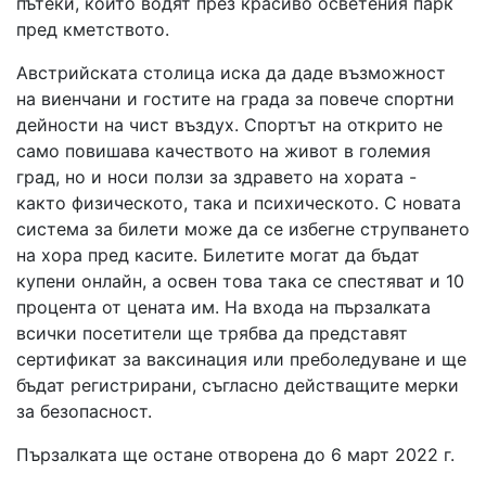
пътеки, които водят през красиво осветения парк
пред кметството.
Австрийската столица иска да даде възможност
на виенчани и гостите на града за повече спортни
дейности на чист въздух. Спортът на открито не
само повишава качеството на живот в големия
град, но и носи ползи за здравето на хората -
както физическото, така и психическото. С новата
система за билети може да се избегне струпването
на хора пред касите. Билетите могат да бъдат
купени онлайн, а освен това така се спестяват и 10
процента от цената им. На входа на пързалката
всички посетители ще трябва да представят
сертификат за ваксинация или преболедуване и ще
бъдат регистрирани, съгласно действащите мерки
за безопасност.
Пързалката ще остане отворена до 6 март 2022 г.