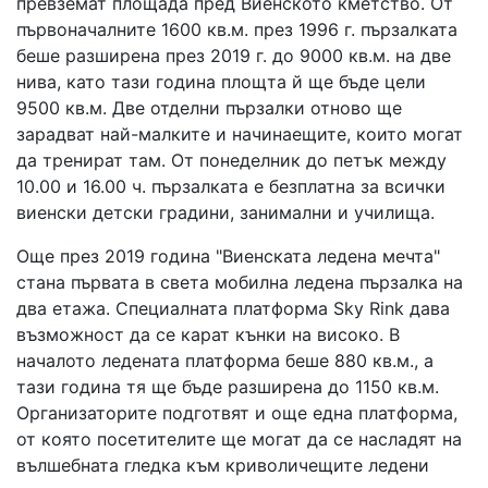
превземат площада пред Виенското кметство. От
първоначалните 1600 кв.м. през 1996 г. пързалката
беше разширена през 2019 г. до 9000 кв.м. на две
нива, като тази година площта й ще бъде цели
9500 кв.м. Две отделни пързалки отново ще
зарадват най-малките и начинаещите, които могат
да тренират там. От понеделник до петък между
10.00 и 16.00 ч. пързалката е безплатна за всички
виенски детски градини, занимални и училища.
Още през 2019 година "Виенската ледена мечта"
стана първата в света мобилна ледена пързалка на
два етажа. Специалната платформа Sky Rink дава
възможност да се карат кънки на високо. В
началото ледената платформа беше 880 кв.м., а
тази година тя ще бъде разширена до 1150 кв.м.
Организаторите подготвят и още една платформа,
от която посетителите ще могат да се насладят на
вълшебната гледка към криволичещите ледени