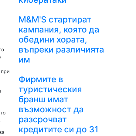
M&M'S стартират
кампания, която да
обедини хората,
въпреки различията
то
я
им
 при
Фирмите в
туристическия
м
бранш имат
възможност да
йто
разсрочват
.
кредитите си до 31
ва