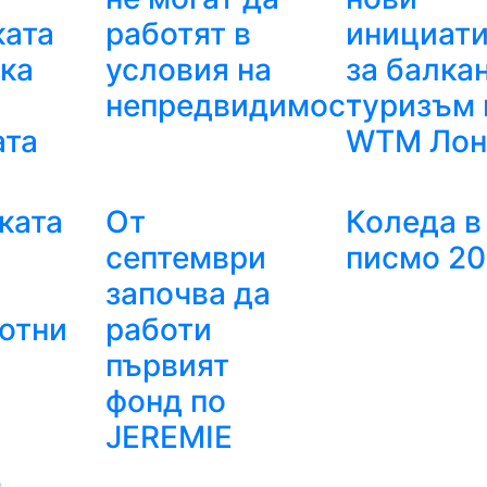
ката
работят в
инициат
ика
условия на
за балка
непредвидимост
туризъм 
ата
WTM Лон
ката
От
Коледа в
септември
писмо 20
а
започва да
отни
работи
първият
фонд по
JEREMIE
и