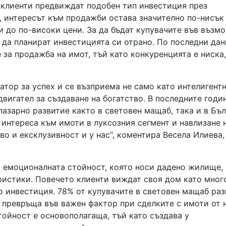
 клиенти предвиждат подобен тип инвестиция през
, интересът към продажби остава значително по-нисък
и до по-високи цени. За да бъдат купувачите във възм
 да планират инвестицията си отрано. По последни дан
 за продажба на имот, тъй като конкуренцията е ниска,
атор за успех и се възприема не само като интелигент
двигател за създаване на богатство. В последните годи
азарно развитие както в световен мащаб, така и в Бъ
а интереса към имоти в луксозния сегмент и навлизане 
во и ексклузивност и у нас“, коментира Весела Илиева,
и емоционалната стойност, която носи дадено жилище,
истики. Повечето клиенти виждат своя дом като мног
о инвестиция. 78% от купувачите в световен мащаб раз
 превръща във важен фактор при сделките с имоти от 
тойност е основополагаща, тъй като създава у