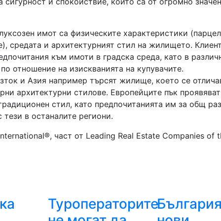
 сигурност и спокойствие, които са от огромно значе
луксозен имот са физическите характеристики (парцел
, средата и архитектурният стил на жилището. Клиен
едпочитания към имоти в градска среда, като в различ
 по отношение на изискванията на купувачите.
зток и Азия например търсят жилище, което се отлича
рни архитектурни стилове. Европейците пък проявяват
 традиционен стил, като предпочитанията им за общ ра
 тези в останалите региони.
nternational®, част от Leading Real Estate Companies of 
ка
Туроператорите
България
не могат да
нови