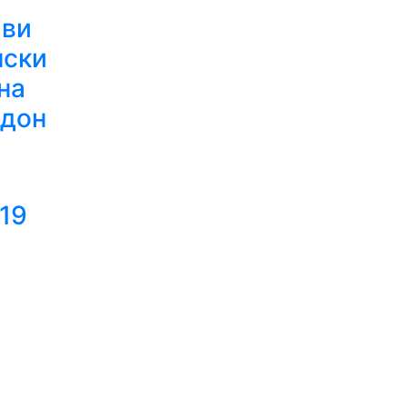
иви
нски
на
дон
19