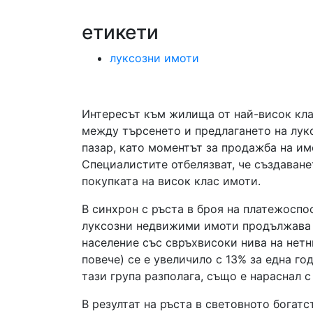
етикети
луксозни имоти
Интересът към жилища от най-висок кла
между търсенето и предлагането на лук
пазар, като моментът за продажба на им
Специалистите отбелязват, че създаван
покупката на висок клас имоти.
В синхрон с ръста в броя на платежосп
луксозни недвижими имоти продължава д
население със свръхвисоки нива на нетн
повече) се е увеличило с 13% за една го
тази група разполага, също е нараснал 
В резултат на ръста в световното богат