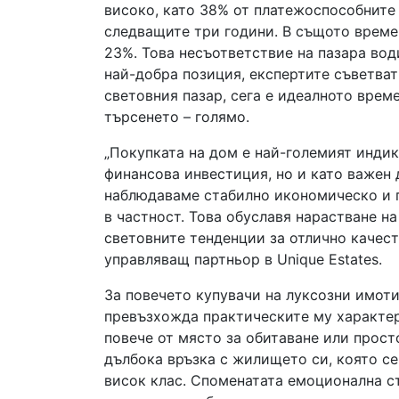
високо, като 38% от платежоспособните
следващите три години. В същото време
23%. Това несъответствие на пазара вод
най-добра позиция, експертите съветват
световния пазар, сега е идеалното време
търсенето – голямо.
„Покупката на дом е най-големият индик
финансова инвестиция, но и като важен 
наблюдаваме стабилно икономическо и п
в частност. Това обуславя нарастване н
световните тенденции за отлично качест
управляващ партньор в Unique Estates.
За повечето купувачи на луксозни имот
превъзхожда практическите му характер
повече от място за обитаване или прост
дълбока връзка с жилището си, която се
висок клас. Споменатата емоционална с