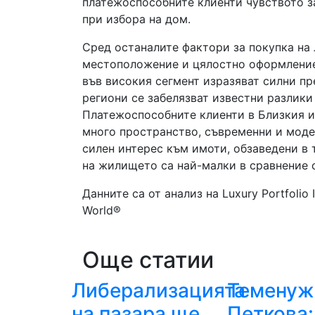
платежоспособните клиенти чувството за
при избора на дом.
Сред останалите фактори за покупка на 
местоположение и цялостно оформление)
във високия сегмент изразяват силни пр
региони се забелязват известни разлики
Платежоспособните клиенти в Близкия и
много пространство, съвременни и моде
силен интерес към имоти, обзаведени в
на жилището са най-малки в сравнение с
Данните са от анализ на Luxury Portfolio I
World®
Още статии
Либерализацията
Теменуж
на пазара ще
Петкова: