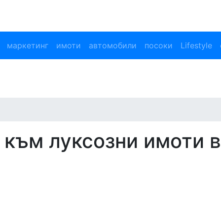
маркетинг
имоти
автомобили
посоки
Lifestyle
 към луксозни имоти в