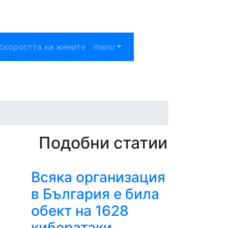
скоростта на жените
menu
Подобни статии
Всяка организация
в България е била
обект на 1628
кибератаки