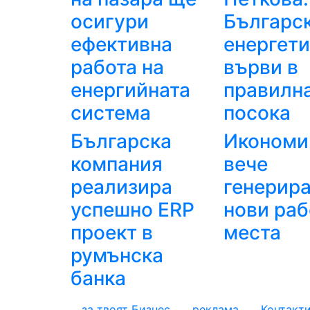
осигури
Българс
ефективна
енергет
работа на
върви в
енергийната
правилн
система
посока
Българска
Икономи
компания
вече
реализира
генерир
успешно ERP
нови раб
проект в
места
румънска
банка
за твоят Бизнес
реклама
Контакт