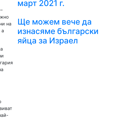
март 2021 г.
 –
ожно
Ще можем вече да
ни на
изнасяме български
 а
яйца за Израел
на
ни
лгария
на
о
виват
най-