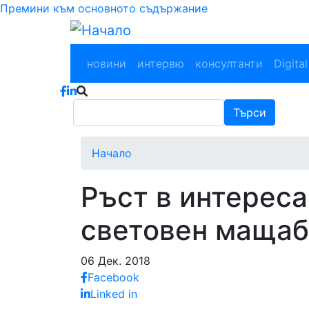
Премини към основното съдържание
Main navigation
новини
интервю
консултанти
Digital
Търси
Търси
Начало
Ръст в интереса
световен мащаб
06 Дек. 2018
Facebook
Linked in