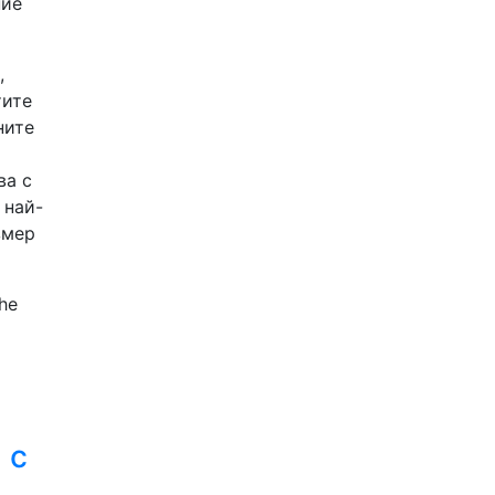
ние
,
тите
ните
ва с
 най-
змер
the
 с