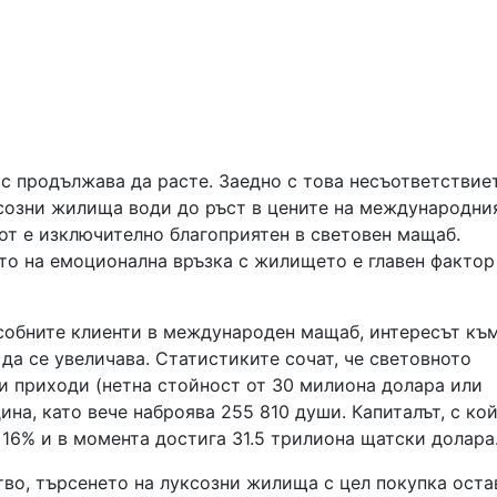
с продължава да расте. Заедно с това несъответствие
созни жилища води до ръст в цените на международни
от е изключително благоприятен в световен мащаб.
ето на емоционална връзка с жилището е главен фактор
особните клиенти в международен мащаб, интересът къ
а се увеличава. Статистиките сочат, че световното
и приходи (нетна стойност от 30 милиона долара или
дина, като вече наброява 255 810 души. Капиталът, с ко
с 16% и в момента достига 31.5 трилиона щатски долара
ство, търсенето на луксозни жилища с цел покупка оста