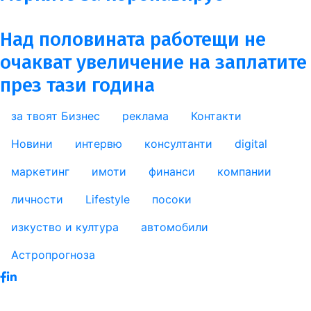
Над половината работещи не
очакват увеличение на заплатите
през тази година
за твоят Бизнес
реклама
Контакти
footer_statii
Новини
интервю
консултанти
digital
маркетинг
имоти
финанси
компании
личности
Lifestyle
посоки
изкуство и култура
автомобили
Астропрогноза