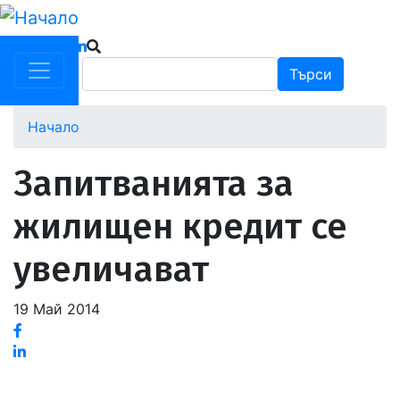
Премини
към
основното
Търси
Търси
съдържание
Начало
Запитванията за
жилищен кредит се
увеличават
19 Май 2014
Facebook
Linked
in