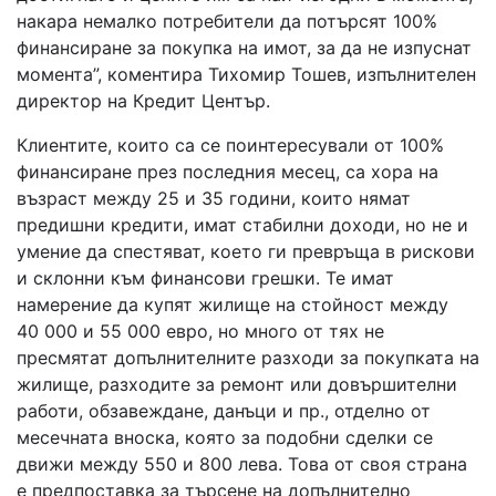
накара немалко потребители да потърсят 100%
финансиране за покупка на имот, за да не изпуснат
момента”, коментира Тихомир Тошев, изпълнителен
директор на Кредит Център.
Клиентите, които са се поинтересували от 100%
финансиране през последния месец, са хора на
възраст между 25 и 35 години, които нямат
предишни кредити, имат стабилни доходи, но не и
умение да спестяват, което ги превръща в рискови
и склонни към финансови грешки. Те имат
намерение да купят жилище на стойност между
40 000 и 55 000 евро, но много от тях не
пресмятат допълнителните разходи за покупката на
жилище, разходите за ремонт или довършителни
работи, обзавеждане, данъци и пр., отделно от
месечната вноска, която за подобни сделки се
движи между 550 и 800 лева. Това от своя страна
е предпоставка за търсене на допълнително