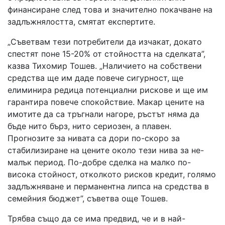
финансиране след това и значително покачване на
задлъжнялостта, смятат експертите.
„Съветвам тези потребители да изчакат, докато
спестят поне 15-20% от стойността на сделката”,
казва Тихомир Тошев. „Наличието на собствени
средства ще им даде повече сигурност, ще
елиминира редица потенциални рискове и ще им
гарантира повече спокойствие. Макар цените на
имотите да са тръгнали нагоре, ръстът няма да
бъде нито бърз, нито сериозен, а плавен.
Прогнозите за нивата са дори по-скоро за
стабилизиране на цените около тези нива за не-
малък период. По-добре сделка на малко по-
висока стойност, отколкото рисков кредит, голямо
задлъжняване и перманентна липса на средства в
семейния бюджет”, съветва още Тошев.
Трябва също да се има предвид, че и в най-