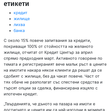
етикети
кредит
жилище
лихва
банка
С около 15% повече запитвания за кредити,
покриващи 100% от стойността на желаното
жилище, отчитат от Кредит Център за април
спрямо предходния март. Активното говорене по
темата и регистрираният вече малък ръст в цените
на имотите накара някои клиенти да решат да се
сдобият с жилище, без да чакат повече. Част от
тях обаче не разполагат със спестени средства и
търсят опции за сделка, финансирана изцяло с
ипотечен кредит.
„Твърденията, че дъното на пазара на имоти е
достигнато и цените им са най-изгодни в момента,