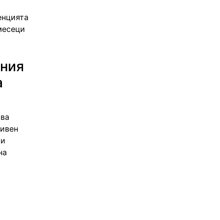
енцията
месеци
ания
а
ива
тивен
 и
на