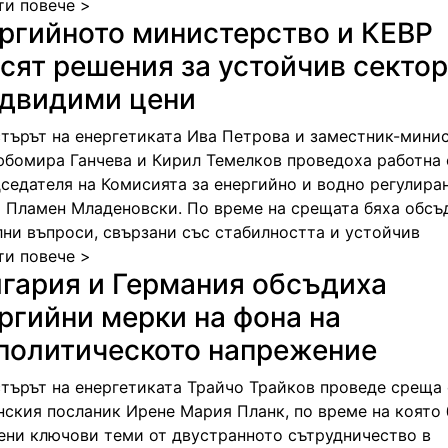
ти повече >
ргийното министерство и КЕВР
сят решения за устойчив сектор
двидими цени
търът на енергетиката Ива Петрова и заместник-мини
юбомира Ганчева и Кирил Темелков проведоха работна
дседателя на Комисията за енергийно и водно регулира
) Пламен Младеновски. По време на срещата бяха обсъ
лни въпроси, свързани със стабилността и устойчив
ти повече >
гария и Германия обсъдиха
ргийни мерки на фона на
политическото напрежение
търът на енергетиката Трайчо Трайков проведе среща 
нския посланик Ирене Мария Планк, по време на която 
ени ключови теми от двустранното сътрудничество в