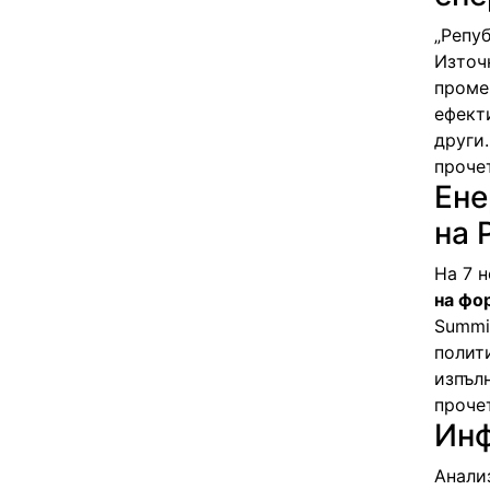
„Репу
Източ
проме
ефект
други.
проче
Ене
на 
На 7 
на фо
Summi
полит
изпълн
проче
Инф
Анали