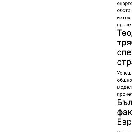
енерг
обста
изток
проче
Тео
тря
спе
стр
Успеш
общно
модел
проче
Бъл
фак
Евр