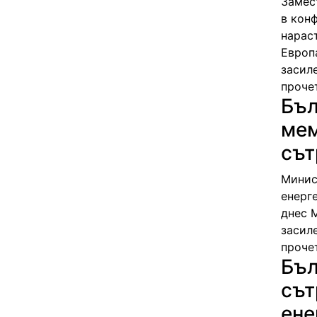
Замес
в кон
нарас
Европ
засиле
проче
Бъл
мем
сът
Минис
енерг
днес 
засил
проче
Бъл
сът
ене