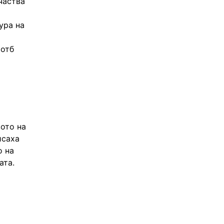
частва
ура на
 отб
ото на
исаха
о на
ата.