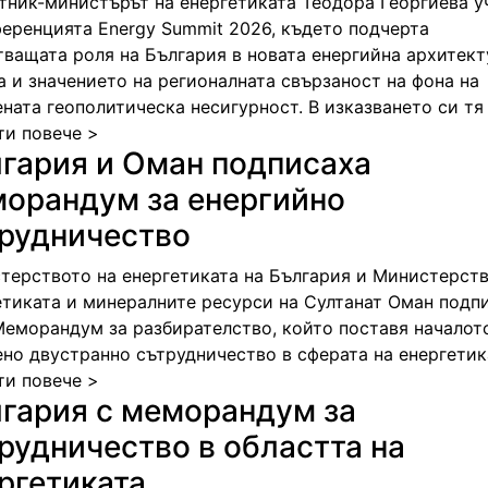
тник-министърът на енергетиката Теодора Георгиева у
ференцията Energy Summit 2026, където подчерта
тващата роля на България в новата енергийна архитект
а и значението на регионалната свързаност на фона на
ната геополитическа несигурност. В изказването си тя
ти повече >
гария и Оман подписаха
орандум за енергийно
рудничество
терството на енергетиката на България и Министерств
етиката и минералните ресурси на Султанат Оман подп
Меморандум за разбирателство, който поставя началот
ено двустранно сътрудничество в сферата на енергетик
ти повече >
гария с меморандум за
рудничество в областта на
ргетиката