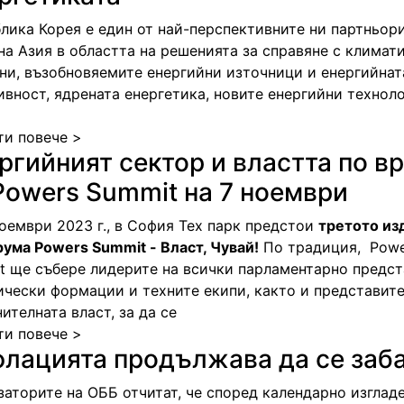
блика Корея е един от най-перспективните ни партньор
на Азия в областта на решенията за справяне с климат
ни, възобновяемите енергийни източници и енергийнат
ивност, ядрената енергетика, новите енергийни технол
ти повече >
ргийният сектор и властта по в
Powers Summit на 7 ноември
ноември 2023 г., в София Тех парк предстои
третото из
рума Powers Summit - Власт, Чувай!
По традиция, Powe
t ще събере лидерите на всички парламентарно предс
ически формации и техните екипи, както и представите
ителната власт, за да се
ти повече >
лацията продължава да се заб
заторите на ОББ отчитат, че според календарно изглад