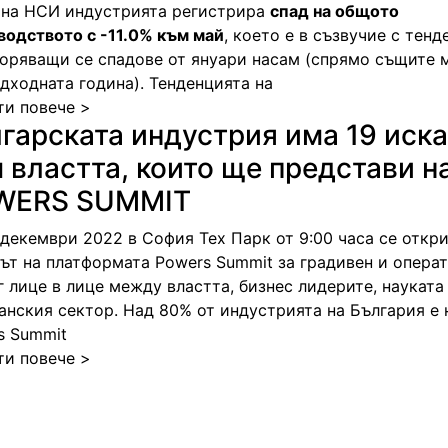
 на НСИ индустрията регистрира
спад на общото
водството с -11.0% към май
, което е в съзвучие с тенд
коряващи се спадове от януари насам (спрямо същите 
едходната година). Тенденцията на
ти повече >
гарската индустрия има 19 иск
 властта, които ще представи н
WERS SUMMIT
 декември 2022 в София Тех Парк от 9:00 часа се откр
ът на платформата
Powers Summit
за градивен и опера
 лице в лице между властта, бизнес лидерите, науката
анския сектор. Над 80% от индустрията на България е 
s Summit
ти повече >
ge