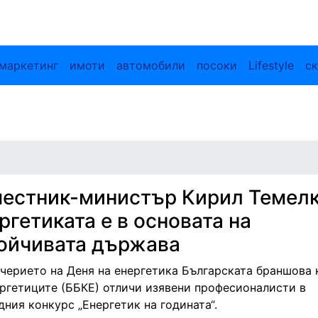
маркетинг
имоти
автомобили
посоки
Lifestyle
ск
естник-министър Кирил Темелк
ргетиката е в основата на
ойчивата държава
ечерието на Деня на енергетика Българската браншова
ергетиците (ББКЕ) отличи изявени професионалисти в
ния конкурс „Енергетик на годината“.