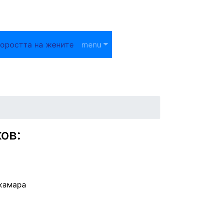
оростта на жените
menu
ов:
 камара