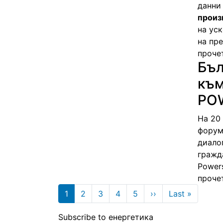
данни
произ
на ус
на пр
проче
Бъл
към
PO
На 20
форум
диалог
гражд
Power
проче
Pagination
Next page
Last pa
1
2
3
4
5
››
Last »
Subscribe to енергетика