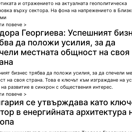
етиката и отражението на актуалната геополитическа
новка върху сектора. На фона на напрежението в Близк
 ми
ти повече >
дора Георгиева: Успешният биз
бва да положи усилия, за да
чели местната общност на своя
ана
ният бизнес трябва да положи усилия, за да спечели м
ст на своя страна. Това е ключът към изграждане на у
 на развитие в синхрон с обществения интерес.
ти повече >
гария се утвърждава като ключ
тор в енергийната архитектура 
опа