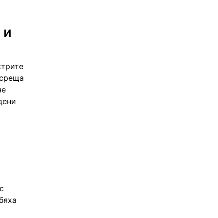
 и
стрите
 среща
не
дени
с
бяха