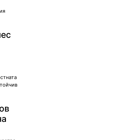
ия
нес
естната
стойчив
ов
на