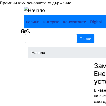
Премини към основното съдържание
Main navigation
новини
интервю
консултанти
Digital
Търси
Търси
Начало
Зам
Ене
уст
В нав
на ен
ежегод