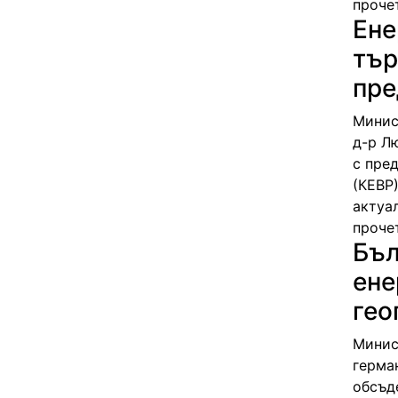
проче
Ене
тър
пре
Минис
д-р Л
с пре
(КЕВР
актуа
проче
Бъл
ене
гео
Минис
герма
обсъд