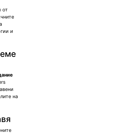
и от
ичните
а
огии и
реме
дание
rs
тавени
лите на
авя
ените