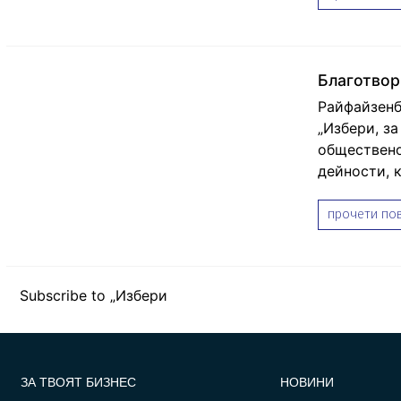
Благотвор
Райфайзенб
„Избери, за
обществено
дейности, к
прочети пов
Subscribe to „Избери
FOOTER_STATII
ЗА ТВОЯТ БИЗНЕС
НОВИНИ