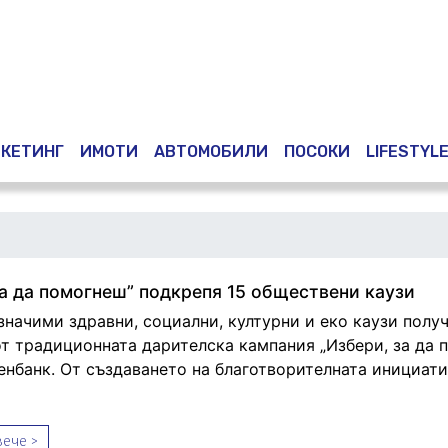
КЕТИНГ
ИМОТИ
АВТОМОБИЛИ
ПОСОКИ
LIFESTYL
за да помогнеш” подкрепя 15 обществени каузи
значими здравни, социални, културни и еко каузи полу
 от традиционната дарителска кампания „Избери, за да 
енбанк. От създаването на благотворителната инициати
ече >