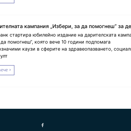
ителната кампания „Избери, за да помогнеш” за д
анк стартира юбилейно издание на дарителската камп
 да помогнеш“, която вече 10 години подпомага
значими каузи в сферите на здравеопазването, социал
улт
ече >