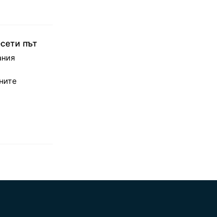
есети път
ания
ните