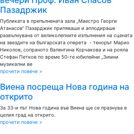
вечери Проф. Иван Спасов”
Пазадржик
Публиката в препълнената зала „Маестро Георги
Атанасов“ Пазарджик припяваше и аплодираше
развълнувана от великолепните изпълнения на сцената
на звездите на българската оперета - тенорът Марио
Николов, сопраното Валентина Корчакова и на рояла
Стефан Петков по време 50-те юбилейни „Зимни
музикални ве
прочети повече >
Виена посреща Нова година на
открито
За 33-и път Нова година във Виена ще се празнува в
целия град на открито.
прочети повече >