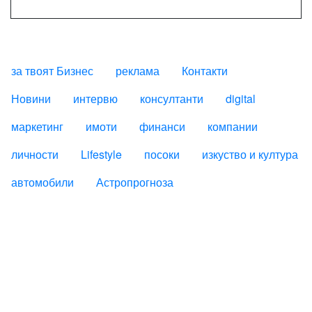
за твоят Бизнес
реклама
Контакти
FOOTER_STATII
Новини
интервю
консултанти
digital
маркетинг
имоти
финанси
компании
личности
Lifestyle
посоки
изкуство и култура
автомобили
Астропрогноза