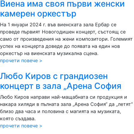
Виена има своя първи женски
камерен оркестър
На 1 януари 2024 г. във виенската зала Ербар се
проведе първият Новогодишен концерт, състоящ се
само от произведения на жени композитори. Големият
успех на концерта доведе до появата на един нов
оркестър на виенската музикална сцена.
прочети повече >
Любо Киров с грандиозен
концерт в зала „Арена София
Любо Киров направи най-мащабната си продукция и
накара хиляди в пълната зала „Арена София“ да „летят“
близо два часа и половина с магията на музиката,
която създава.
прочети повече >