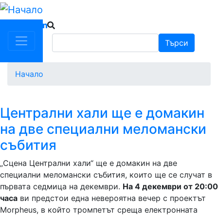
Премини
към
основното
Търси
Търси
съдържание
Начало
Централни хали ще е домакин
на две специални меломански
събития
„Сцена Централни хали“ ще е домакин на две
специални меломански събития, които ще се случат в
първата седмица на декември.
На 4 декември от 20:00
часа
ви предстои една невероятна вечер с проектът
Morpheus, в който тромпетът среща електронната