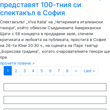
представят 100-тния си
спектакъл в София
Спектакълът „Viva Italia“ на „Четиримата италиански
тенори“, който обиколи Съединените Американски
Щати с 56 концерта в продадени зали, спечели
критиката и любовта на публиката, пристига в София
на 26-ти Юни 20:30 ч., на сцената на Парк театър
„Борисова градина“, когато очарователните тенори ще
пре
прочети повече >
Pagination
Next page
Last pa
1
2
3
4
5
6
7
8
››
Last »