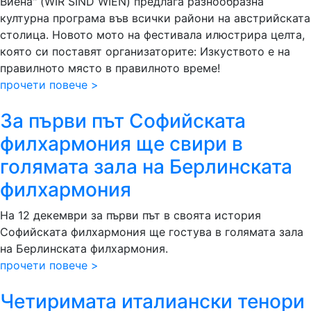
Виена" (WIR SIND WIEN) предлага разнообразна
културна програма във всички райони на австрийската
столица. Новото мото на фестивала илюстрира целта,
която си поставят организаторите: Изкуството е на
правилното място в правилното време!
прочети повече >
За първи път Софийската
филхармония ще свири в
голямата зала на Берлинската
филхармония
На 12 декември за първи път в своята история
Софийската филхармония ще гостува в голямата зала
на Берлинската филхармония.
прочети повече >
Четиримата италиански тенори