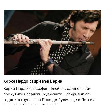
Хорхе Пардо свири във Варна
Хорхе Пардо (саксофон, флейта), един от най-
прочутите испански музиканти - свирил дълги
години в групата на Пако де Лусия, ще в Летния