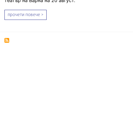
театър на Варна на 20 август.
прочети повече >