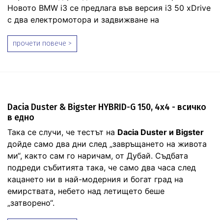
Новото BMW i3 се предлага във версия i3 50 xDrive
с два електромотора и задвижване на
прочети повече >
Dacia Duster & Bigster HYBRID-G 150, 4х4 - всичко
в едно
Така се случи, че тестът на
Dacia Duster и Bigster
дойде само два дни след „завръщането на живота
ми“, както сам го наричам, от Дубай. Съдбата
подреди събитията така, че само два часа след
кацането ни в най-модерния и богат град на
емирствата, небето над летището беше
„затворено“.