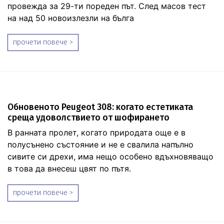
провежда за 29-ти пореден път. След масов тест
на над 50 новоизлезли на бълга
прочети повече >
Обновеното Peugeot 308: когато естетиката
среща удоволствието от шофирането
В ранната пролет, когато природата още е в
полусънено състояние и не е свалила напълно
сивите си дрехи, има нещо особено вдъхновяващо
в това да внесеш цвят по пътя.
прочети повече >