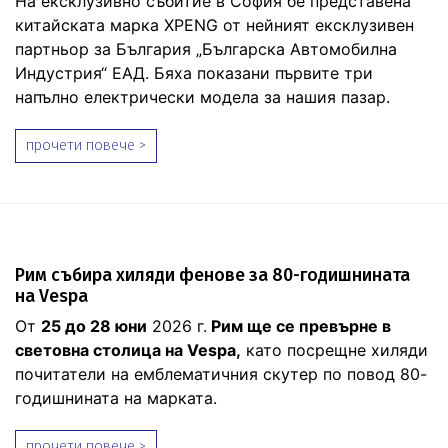
На ексклузивно събитие в София бе представена
китайската марка XPENG от нейният ексклузивен
партньор за България „Българска Автомобилна
Индустрия“ ЕАД. Бяха показани първите три
напълно електрически модела за нашия пазар.
прочети повече >
Рим събира хиляди фенове за 80-годишнината
на Vespa
От
25 до 28 юни
2026 г.
Рим ще се превърне в
световна столица на Vespa,
като посрещне хиляди
почитатели на емблематичния скутер по повод 80-
годишнината на марката.
прочети повече >