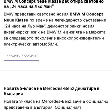
BMW M Concept Neue Klasse дебютира световно
на „24 часа на Льо Ман“
BMW представи световно новия
BMW M Concept
Neue Klasse
по време на легендарното състезание
„24 часа на Льо Ман“, демонстрирайки новия
дизайнерски език на BMW M и визията на марката
за следващото поколение високопроизводителни
електрически автомобили.
прочети повече >
Новата S-класа на Mercedes-Benz дебютира в
България
Новата S-класа на Mercedes-Benz вече е официално
представена в България. Официалният