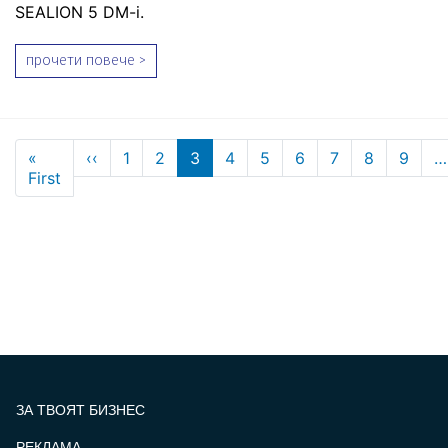
SEALION 5 DM-i.
прочети повече >
Pagination
Previous page
«
‹‹
1
2
3
4
5
6
7
8
9
…
First page
First
ЗА ТВОЯТ БИЗНЕС
РЕКЛАМА