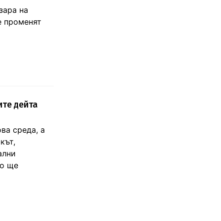
зара на
е променят
ите дейта
ва среда, а
кът,
ални
то ще