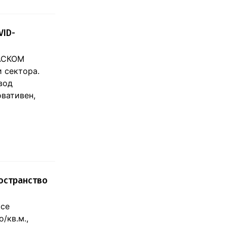
VID-
БАСКОМ
и сектора.
вод
овативен,
ространство
 се
/кв.м.,