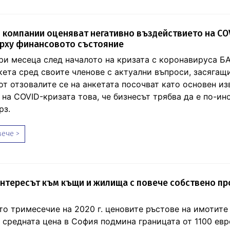
 компании оценяват негативно въздействието на CO
ърху финансовото състояние
ри месеца след началото на кризата с коронавируса 
кета сред своите членове с актуални въпроси, засягащ
от отзовалите се на анкетата посочват като основен из
на COVID-кризата това, че бизнесът трябва да е по-ин
рз.
ече >
нтересът към къщи и жилища с повече собствено п
то тримесечие на 2020 г. ценовите ръстове на имотите
 средната цена в София подмина границата от 1100 евро