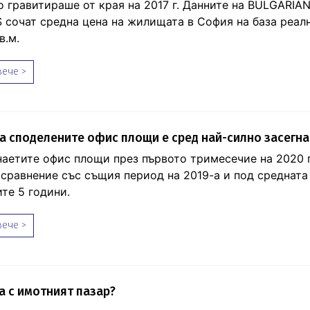
о гравитираше от края на 2017 г. Данните на BULGARIA
 сочат средна цена на жилищата в София на база реал
в.м.
ече >
а споделените офис площи е сред най-силно засегна
наетите офис площи през първото тримесечие на 2020 г
 сравнение със същия период на 2019-а и под средната
те 5 години.
ече >
а с имотният пазар?