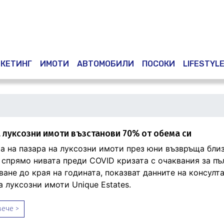
Премини
към
основното
съдържание
КЕТИНГ
ИМОТИ
АВТОМОБИЛИ
ПОСОКИ
LIFESTYL
 луксозни имоти възстанови 70% от обема си
а на пазара на луксозни имоти през юни възвръща бли
 спрямо нивата преди COVID кризата с очаквания за пъ
ане до края на годината, показват данните на консулт
 луксозни имоти Unique Estates.
ече >