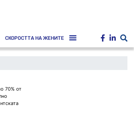
E
СКОРОСТТА НА ЖЕНИТЕ
зо 70% от
лно
антската