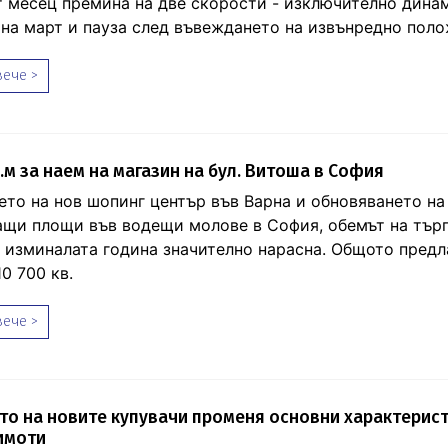
 месец премина на две скорости - изключително дина
 на март и пауза след въвеждането на извънредно поло
ече >
.м за наем на магазин на бул. Витоша в София
ето на нов шопинг център във Варна и обновяването на
щи площи във водещи молове в София, обемът на тър
 изминалата година значително нарасна. Общото предл
0 700 кв.
ече >
о на новите купувачи променя основни характерист
имоти