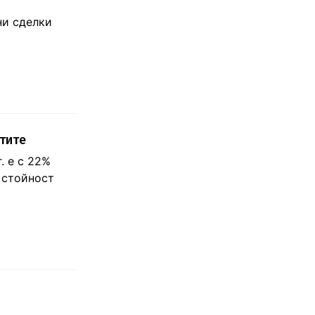
N
ни сделки
тите
. е с 22%
 стойност