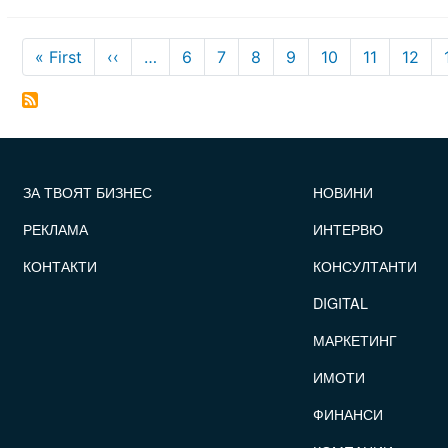
Pagination
First page
Previous page
« First
‹‹
…
6
7
8
9
10
11
12
FOOTER_STATII
ЗА ТВОЯТ БИЗНЕС
НОВИНИ
РЕКЛАМА
ИНТЕРВЮ
КОНТАКТИ
КОНСУЛТАНТИ
DIGITAL
МАРКЕТИНГ
ИМОТИ
ФИНАНСИ