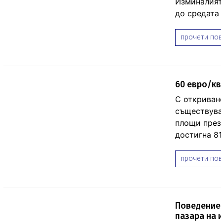
Изминалият
до средата
прочети пов
60 евро/кв
С откриван
съществува
площи през
достигна 81
прочети пов
Поведениет
пазара на 