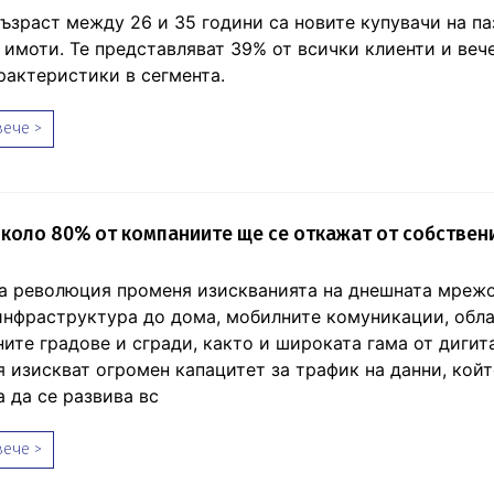
възраст между 26 и 35 години са новите купувачи на па
имоти. Те представляват 39% от всички клиенти и веч
рактеристики в сегмента.
ече >
 около 80% от компаниите ще се откажат от собствен
а революция променя изискванията на днешната мрежо
инфраструктура до дома, мобилните комуникации, обла
ните градове и сгради, както и широката гама от дигит
 изискват огромен капацитет за трафик на данни, кой
 да се развива вс
ече >