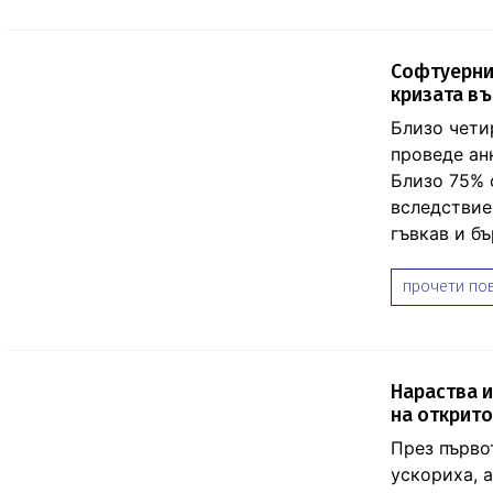
Софтуерни
кризата в
Близо чети
проведе ан
Близо 75% 
вследствие 
гъвкав и бъ
прочети пов
Нараства и
на открито
През първо
ускориха, а