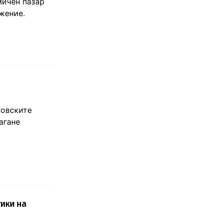
мичен пазар
жение.
говските
агане
ики на