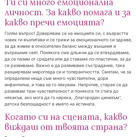
Ти си много емоционална
личност. За какво помага и за
какво пречи емоцията?
Голям въпрос! Доверявам се на емоциите си, с възрастта
човек ги възпитава и се грижи за емоционалното си здраве,
за да живее в относителен баланс между външния и
вътрешния свят. Понякога сме длъжни да се втвърдяваме,
да се пазим от средата или да ставаме по-пластични, за да
се развиваме. Важно е да развиваме състрадание, така
разширявам мирогледа си и толерантността. Смятам, че за
определени неща съм много чувствителна, дори
инфантилна, и това не го лекувам. Напротив, старая се да
развивам тази чувствителност и понякога тя стига до
някакъв, ако мога да го нарека, „благороден цинизъм”,
детска безпощадност в името на истината.
Когато си на сцената, какво
виждаш от твоята страна?