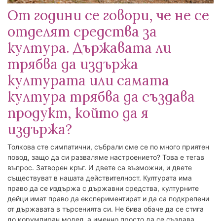
От години се говори, че не се
отделят средства за
култура. Държавата ли
трябва да издържа
културата или самата
култура трябва да създава
продукт, който да я
издържа?
Толкова сте симпатични, събрали сме се по много приятен
повод, защо да си разваляме настроението? Това е тегав
въпрос. Затворен кръг. И двете са възможни, и двете
съществуват в нашата действителност. Културата има
право да се издържа с държавни средства, културните
дейци имат право да експериментират и да са подкрепени
от държавата в търсенията си. Не бива обаче да се стига
до корумпиран модел, а именно просто да се създава