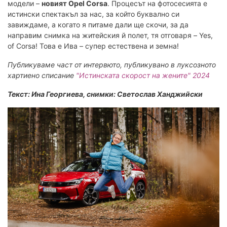
модели –
новият Opel Corsa
. Процесът на фотосесията е
истински спектакъл за нас, за който буквално си
завиждаме, а когато я питаме дали ще скочи, за да
направим снимка на житейския й полет, тя отговаря – Yes,
of Corsa! Това е Ива – супер естествена и земна!
Публикуваме част от интервюто, публикувано в луксозното
хартиено списание
"Истинската скорост на жените" 2024
Текст: Ина Георгиева, снимки: Светослав Ханджийски