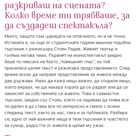
разкриваш на сцената?
Колко време ти трябваше, за
да създадеш спектакъла?
Много, защото съм царицата на отлагането, но и не точно.
Истината е, че още от студентските години имахме подобни
търсения с режисьора Стоян Радев. Живият театър е
голяма негова тема. Първият ни моноспектакъл заедно
беше по пиесата на Кокто „Човешкият глас”, но той
пренаписа целия текст и режисира представлението. След
време исках да направя представление за живота между
две държави. Имах да кажа нещо важно, да споделя нещо,
което вярвах, че ще накара хората да се радват или да се
замислят за собствените си животи. Това е съвместно
търсене, заедно със Стоян, което се надявам да отива все
по-далеч и да става все по-интересно и смело с всеки
следващ текст, както за нас, така и за публиката. Разбира
се, едно от най-важните неща в тези търсения е чувството
за хумор, радостта от живота в целия му ужас.