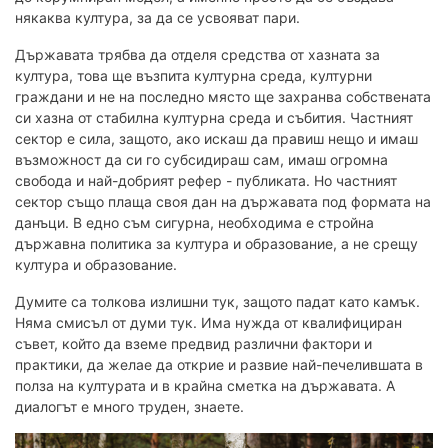
някаква култура, за да се усвояват пари.
Държавата трябва да отделя средства от хазната за
култура, това ще възпита културна среда, културни
граждани и не на последно място ще захранва собствената
си хазна от стабилна културна среда и събития. Частният
сектор е сила, защото, ако искаш да правиш нещо и имаш
възможност да си го субсидираш сам, имаш огромна
свобода и най-добрият рефер - публиката. Но частният
сектор също плаща своя дан на държавата под формата на
данъци. В едно съм сигурна, необходима е стройна
държавна политика за култура и образование, а не срещу
култура и образование.
Думите са толкова излишни тук, защото падат като камък.
Няма смисъл от думи тук. Има нужда от квалифициран
съвет, който да вземе предвид различни фактори и
практики, да желае да открие и развие най-печелившата в
полза на културата и в крайна сметка на държавата. А
диалогът е много труден, знаете.