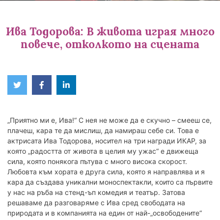
Ива Тодорова: В живота играя много
повече, отколкото на сцената
Twitter
Facebook
Linked
in
„Приятно ми е, Ива!“ С нея не може да е скучно – смееш се,
плачеш, кара те да мислиш, да намираш себе си. Това е
актрисата Ива Тодорова, носител на три награди ИКАР, за
която „радостта от живота в целия му ужас“ е движеща
сила, която понякога пътува с много висока скорост.
Любовта към хората е друга сила, която я направлява и я
кара да създава уникални моноспектакли, които са първите
у нас на ръба на стенд-ъп комедия и театър. Затова
решаваме да разговаряме с Ива сред свободата на
природата и в компанията на един от най-„освободените“