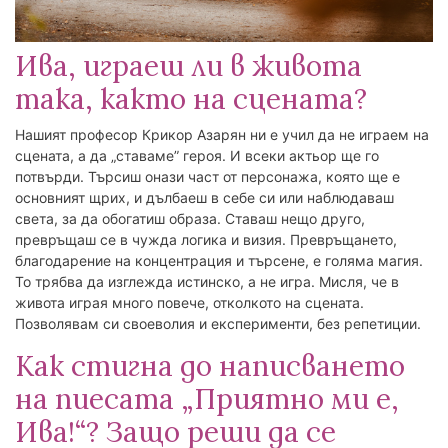
Ива, играеш ли в живота
така, както на сцената?
Нашият професор Крикор Азарян ни е учил да не играем на
сцената, а да „ставаме” героя. И всеки актьор ще го
потвърди. Търсиш онази част от персонажа, която ще е
основният щрих, и дълбаеш в себе си или наблюдаваш
света, за да обогатиш образа. Ставаш нещо друго,
превръщаш се в чужда логика и визия. Превръщането,
благодарение на концентрация и търсене, е голяма магия.
То трябва да изглежда истинско, а не игра. Мисля, че в
живота играя много повече, отколкото на сцената.
Позволявам си своеволия и експерименти, без репетиции.
Как стигна до написването
на пиесата „Приятно ми е,
Ива!“? Защо реши да се