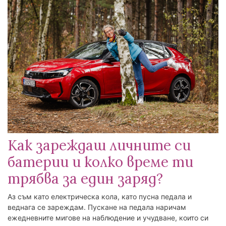
Как зареждаш личните си
батерии и колко време ти
трябва за един заряд?
Аз съм като електрическа кола, като пусна педала и
веднага се зареждам. Пускане на педала наричам
ежедневните мигове на наблюдение и учудване, които си