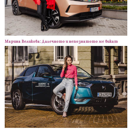
Марина Великова: Далечното и непознатото ме викат