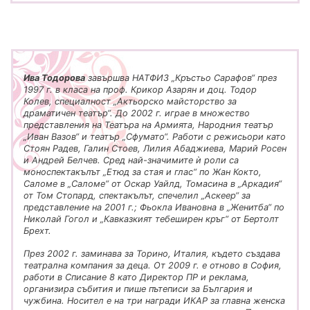
Ива Тодорова
завършва НАТФИЗ „Кръстьо Сарафов“ през
1997 г. в класа на проф. Крикор Азарян и доц. Тодор
Колев, специалност „Актьорско майсторство за
драматичен театър“. До 2002 г. играе в множество
представления на Театъра на Армията, Народния театър
„Иван Вазов“ и театър „Сфумато“. Работи с режисьори като
Стоян Радев, Галин Стоев, Лилия Абаджиева, Марий Росен
и Андрей Белчев. Сред най-значимите ѝ роли са
моноспектакълът „Етюд за стая и глас“ по Жан Кокто,
Саломе в „Саломе“ от Оскар Уайлд, Томасина в „Аркадия“
от Том Стопард, спектакълът, спечелил „Аскеер“ за
представление на 2001 г.; Фьокла Ивановна в „Женитба“ по
Николай Гогол и „Кавказкият тебеширен кръг“ от Бертолт
Брехт.
През 2002 г. заминава за Торино, Италия, където създава
театрална компания за деца. От 2009 г. е отново в София,
работи в Списание 8 като Директор ПР и реклама,
организира събития и пише пътеписи за България и
чужбина. Носител е на три награди ИКАР за главна женска