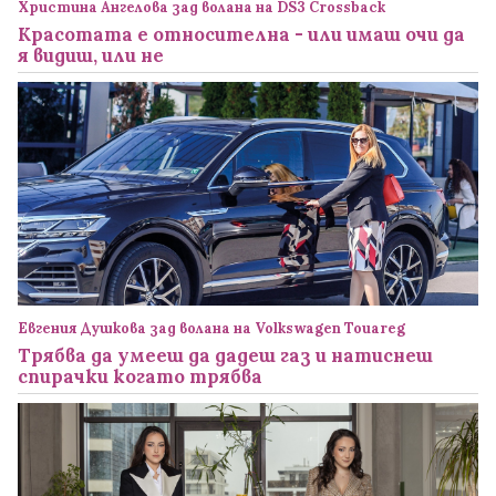
Христина Ангелова зад волана на DS3 Crossback
Красотата е относителна - или имаш очи да
я видиш, или не
Евгения Душкова зад волана на Volkswagen Touareg
Трябва да умееш да дадеш газ и натиснеш
спирачки когато трябва