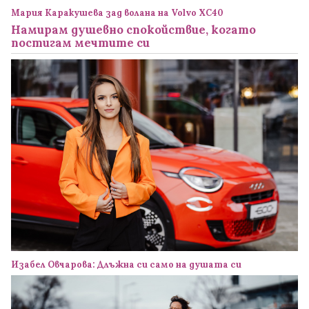
Мария Каракушева зад волана на Volvo XC40
Намирам душевно спокойствие, когато
постигам мечтите си
Изабел Овчарова: Длъжна си само на душата си