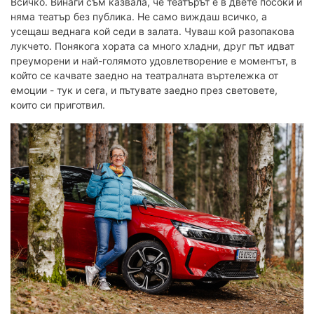
Всичко. Винаги съм казвала, че театърът е в двете посоки и
няма театър без публика. Не само виждаш всичко, а
усещаш веднага кой седи в залата. Чуваш кой разопакова
лукчето. Понякога хората са много хладни, друг път идват
преуморени и най-голямото удовлетворение е моментът, в
който се качвате заедно на театралната въртележка от
емоции - тук и сега, и пътувате заедно през световете,
които си приготвил.