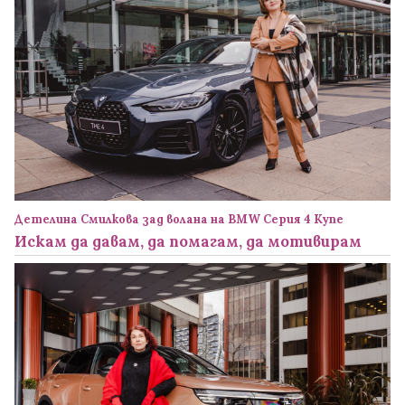
Детелина Смилкова зад волана на BMW Серия 4 Купе
Искам да давам, да помагам, да мотивирам