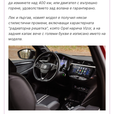
да изминете над 400 км, или двигател с вътрешно
горене, удоволствието зад волана е гарантирано.
Лек и пъргав, новият модел е получил някои
стилистични промени, включващи характерната
"радиаторна решетка", която Opel нарича Vizor, а на
задния капак вече с големи букви е изписано името на
модела.