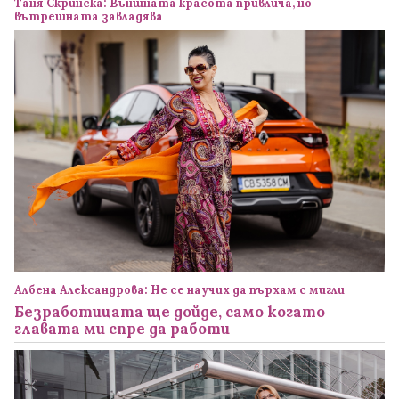
Таня Скринска: Външната красота привлича, но
вътрешната завладява
Албена Александрова: Не се научих да пърхам с мигли
Безработицата ще дойде, само когато
главата ми спре да работи