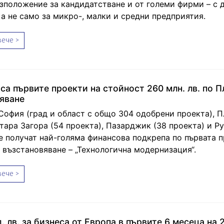
азположение за кандидатстване и от големи фирми – с 
 а не само за микро-, малки и средни предприятия.
ече >
са първите проекти на стойност 260 млн. лв. по П
яване
София (град и област с общо 304 одобрени проекта), П
тара Загора (54 проекта), Пазарджик (38 проекта) и Ру
е получат най-голяма финансова подкрепа по първата 
а възстановяване – „Технологична модернизация“.
ече >
. лв. за бизнеса от Европа в първите 6 месеца на 2