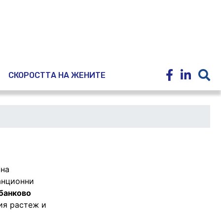
E
СКОРОСТТА НА ЖЕНИТЕ
 на
анционни
банково
ия растеж и