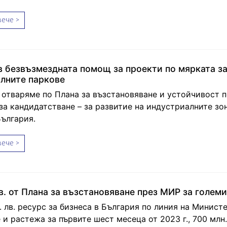
ече >
лв безвъзмездната помощ за проекти по мярката з
лните паркове
 отваряме по Плана за възстановяване и устойчивост п
за кандидатстване – за развитие на индустриалните зо
България.
ече >
лв. от Плана за възстановяване през МИР за голем
. лв. ресурс за бизнеса в България по линия на Минист
и растежа за първите шест месеца от 2023 г., 700 млн.