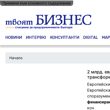
Премини към основното съдържание
Main navigation
НОВИНИ
ИНТЕРВЮ
КОНСУЛТАНТИ
DIGITAL
МАР
Начало
2 млрд. е
трансфор
Европейски
Европейска
споразумен
финансиран
кон