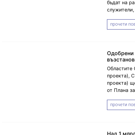
бъдат на р
служители,
прочети пов
Одобрени 
възстанов
Областите 
проекта), С
проекта) щ
от Плана з
прочети пов
Над 1 млрд