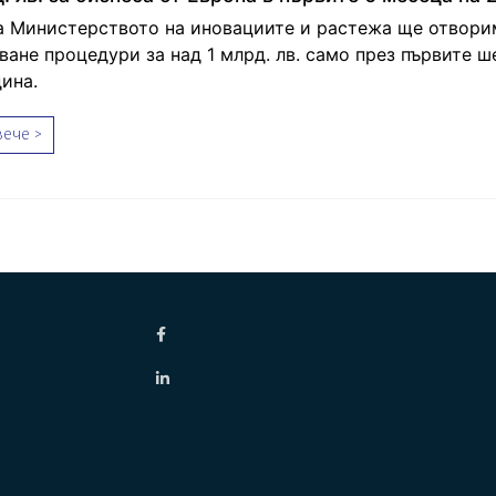
а Министерството на иновациите и растежа ще отвори
ване процедури за над 1 млрд. лв. само през първите ш
ина.
ече >