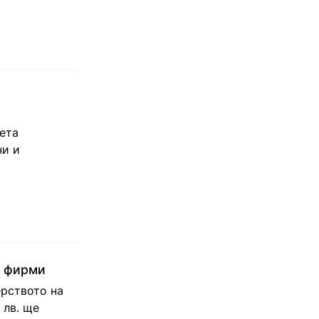
а
ета
ни и
и фирми
ерството на
 лв. ще