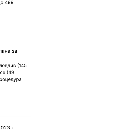
до 499
лана за
ловдив (145
се (49
процедура
023 г.