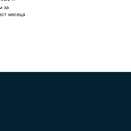
м за
ест месеца