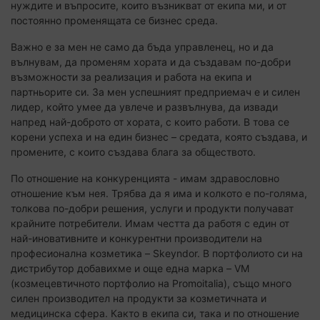
нуждите и въпросите, които възникват от екипа ми, и от
постоянно променящата се бизнес среда.
Важно е за мен не само да бъда управленец, но и да
вълнувам, да променям хората и да създавам по-добри
възможности за реализация и работа на екипа и
партньорите си. За мен успешният предприемач е и силен
лидер, който умее да увлече и развълнува, да извади
напред най-доброто от хората, с които работи. В това се
корени успеха и на един бизнес – средата, която създава, и
промените, с които създава блага за обществото.
По отношение на конкуренцията - имам здравословно
отношение към нея. Трябва да я има и колкото е по-голяма,
толкова по-добри решения, услуги и продукти получават
крайните потребители. Имам честта да работя с един от
най-иновативните и конкурентни производители на
професионална козметика – Skeyndor. В портфолиото си на
дистрибутор добавихме и още една марка – VM
(козмецевтичното портфолио на Promoitalia), също много
силен производител на продукти за козметичната и
медицинска сфера. Както в екипа си, така и по отношение