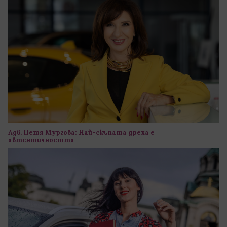
Адв. Петя Мургова: Най-скъпата дреха е
автентичността