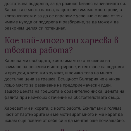
достатъчна подкрепа, за да развият бизнес начинанията си.
За нас тя е много важна, защото ние имаме много роли, в
които живеем и за да се справяме успешно с всяка от тях
имаме нужда от подкрепа и разбиране, за да можем да
разкрием целия си потенциал.
Кое най-много ти харесва в
твоята работа?
Харесва ми свободата, която имам по отношение на
взимане на решения и интегриране, и тестване на подходи
и процеси, които ми хрумват, и всичко това на много
достъпна цена за грешка. Всъщност България не е никак
лошо място за развиване на предприемачески идеи,
защото цената на грешката е сравнително ниска, цената на
фалита при най-лошо стечение на обстоятелствата също.
Харесват ми и хората, с които работя. Екипът ми и голяма
част от партньорите ми ме мотивират много и ме карат да
искам още повече от себе си и да мечтая още по-мащабно.