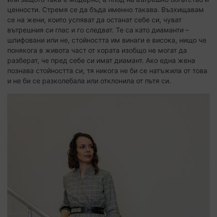
ценности. Стремя се да бъда именно такава. Възхищавам
се на жени, които успяват да останат себе си, чуват
вътрешния си глас и го следват. Те са като диаманти –
шлифовани или не, стойността им винаги е висока, нищо че
понякога в живота част от хората изобщо не могат да
разберат, че пред себе си имат диамант. Ако една жена
познава стойността си, тя никога не би се натъжила от това
и не би се разколебала или отклонила от пътя си.