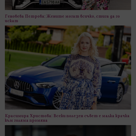
Геновева Петрова: Жените могат всичко, стига да го
искат
Красимира Христова: Всеки полезен съвет е малка крачка
към голяма промяна