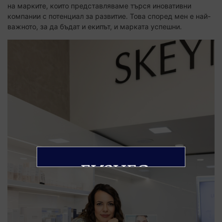
на марките, които представляваме търся иновативни
компании с потенциал за развитие. Това според мен е най-
важното, за да бъдат и екипът, и марката успешни.
Вече 18 години сме на медийния пазар!
Абонирай се за седмичния нюзлетер на
твоят БИЗНЕС и ще получаваш избрани