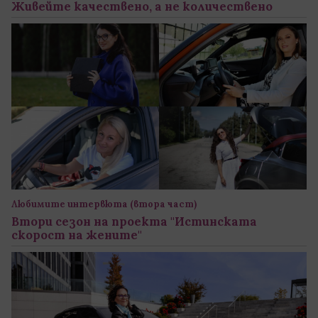
Живейте качествено, а не количествено
Любимите интервюта (втора част)
Втори сезон на проекта "Истинската
скорост на жените"