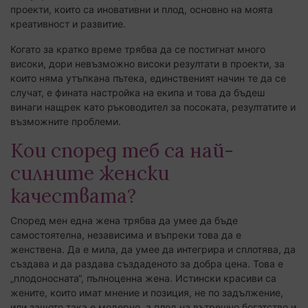
проекти, които са иновативни и плод, основно на моята
креативност и развитие.
Когато за кратко време трябва да се постигнат много
високи, дори невъзможно високи резултати в проекти, за
които няма утъпкана пътека, единственият начин те да се
случат, е фината настройка на екипа и това да бъдеш
винаги нащрек като ръководител за посоката, резултатите и
възможните проблеми.
Кои според теб са най-
силните женски
качествата?
Според мен една жена трябва да умее да бъде
самостоятелна, независима и въпреки това да е
женствена. Да е мила, да умее да интегрира и сплотява, да
създава и да раздава създаденото за добра цена. Това е
„плодоносната“, пълноценна жена. Истински красиви са
жените, които имат мнение и позиция, не по задължение,
или защото така е модерно, а плод на вътрешно богатство и