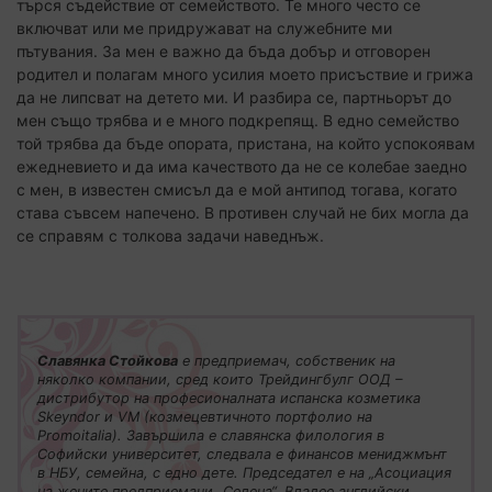
търся съдействие от семейството. Те много често се
включват или ме придружават на служебните ми
пътувания. За мен е важно да бъда добър и отговорен
родител и полагам много усилия моето присъствие и грижа
да не липсват на детето ми. И разбира се, партньорът до
мен също трябва и е много подкрепящ. В едно семейство
той трябва да бъде опората, пристана, на който успокоявам
ежедневието и да има качеството да не се колебае заедно
с мен, в известен смисъл да е мой антипод тогава, когато
става съвсем напечено. В противен случай не бих могла да
се справям с толкова задачи наведнъж.
Славянка Стойкова
е предприемач, собственик на
няколко компании, сред които Трейдингбулг ООД –
дистрибутор на професионалната испанска козметика
Skeyndor и VM (козмецевтичното портфолио на
Promoitalia). Завършила е славянска филология в
Софийски университет, следвала е финансов мениджмънт
в НБУ, семейна, с едно дете. Председател е на „Асоциация
на жените предприемачи „Селена“. Владее английски,