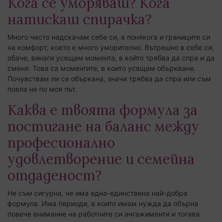
Кога се уморяваш? Кога
натискаш спирачка?
Много често надскачам себе си, а понякога и границите си
на комфорт, което е много уморително. Вътрешно в себе си,
обаче, винаги усещам момента, в който трябва да спра и да
сменя. Това са моментите, в които усещам объркване.
Почувствам ли се объркана, значи трябва да спра или съм
поела не по моя път.
Каква е твоята формула за
постигане на баланс между
професионално
удовлетворение и семейна
отдаденост?
Не съм сигурна, че има една-единствена най-добра
формула. Има периоди, в които имам нужда да обърна
повече внимание на работните си ангажименти и тогава