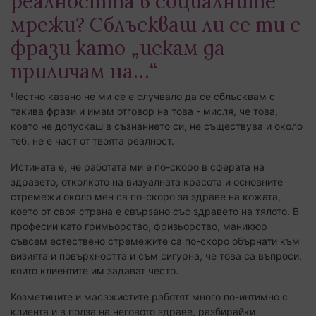
реалността в социалните
мрежи? Сблъскваш ли се ти с
фрази като „искам да
приличам на…“
Честно казано не ми се е случвало да се сблъсквам с
такива фрази и имам отговор на това - мисля, че това,
което не допускаш в съзнанието си, не съществува и около
теб, не е част от твоята реалност.
Истината е, че работата ми е по-скоро в сферата на
здравето, отколкото на визуалната красота и основните
стремежи около мен са по-скоро за здраве на кожата,
което от своя страна е свързано със здравето на тялото. В
професии като гримьорство, фризьорство, маникюр
съвсем естествено стремежите са по-скоро обърнати към
визията и повърхността и съм сигурна, че това са въпроси,
които клиентите им задават често.
Козметиците и масажистите работят много по-интимно с
клиента и в полза на неговото здраве, разбирайки