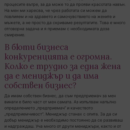
процесите вътре, за да може то да прояви красотата навън.
На мен ми харесва, че чрез работата си можем да
повлияем и на здравето и самочувствието на жените и
мъжете, а не просто да скриваме резултатите. Това е много
отговорна задача и я приемам с необходимата доза
смирение.
В бюти бизнеса
конкуренцията е огромна.
Колко е трудно за една жена
да е мениджър и да има
собствен бизнес?
Да имам собствен бизнес, да съм предприемач за мен
винаги е било част от мен самата. Аз изпълвам напълно
определението „предприемач“ и качеството
„предприемчивост“. Мениджър станах с опита. За да си
добър мениджър е необходимо постоянно да се развиваш
и надграждаш. Уча много от други мениджъри, както и от