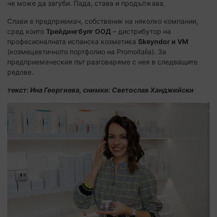
че може да загуби. Пада, става и продължава.
Слави е предприемач, собственик на няколко компании,
сред които
Трейдингбулг ООД
– дистрибутор на
професионалната испанска козметика
Skeyndor и VM
(козмецевтичното портфолио на Promoitalia). За
предприемаческия път разговаряме с нея в следващите
редове.
текст: Ина Георгиева, снимки: Светослав Ханджийски