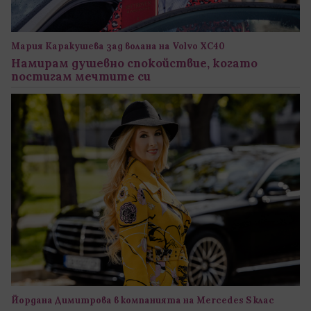
Мария Каракушева зад волана на Volvo XC40
Намирам душевно спокойствие, когато
постигам мечтите си
Йордана Димитрова в компанията на Mercedes S клас