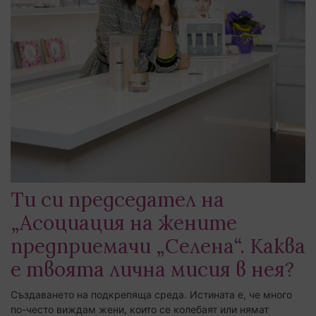
авторски бизнес статии, информация за
наши проекти и събития, специални
покани
Моля въведете вашият е-маил адрес
Абонирай се
Ти си председател на
„Асоциация на жените
предприемачи „Селена“. Каква
е твоята лична мисия в нея?
Създаването на подкрепяща среда. Истината е, че много
по-често виждам жени, които се колебаят или нямат