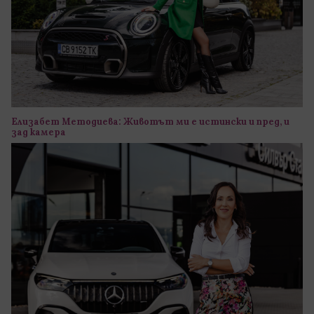
Елизабет Методиева: Животът ми е истински и пред, и
зад камера