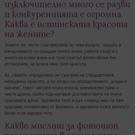
изключително много се разви
и конкуренцията е огромна.
Каква е истинската красота
на жените?
Знаете ли, често съм мислила по този въпрос, защото в
ежедневието си срещам много жени, работя също и с
много красиви жени и в този смисъл философски бих
отговорила, че всяка има своя красота.
Аз, самата, определено не съм фен на стандартната,
натруфена красота, а по-скоро на определението „acqua e
sapone”, тоест чистата кожа и коса, минимален грим и
чисти дрехи, които подчертават достойнствата на иначе
красивата жена. Здравото тяло и дух според мен са най-
красиви, независимо от формата, а здравата кожа винаги е
белег и на здраво тяло.
Какво мислиш за фотошоп