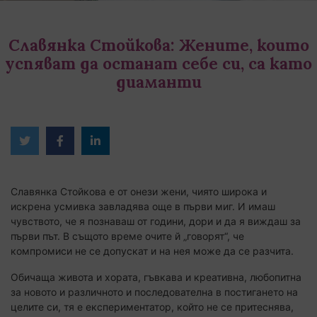
Славянка Стойкова: Жените, които
успяват да останат себе си, са като
диаманти
Twitter
Facebook
Linked
in
Славянка Стойкова е от онези жени, чиято широка и
искрена усмивка завладява още в първи миг. И имаш
чувството, че я познаваш от години, дори и да я виждаш за
първи път. В същото време очите й „говорят“, че
компромиси не се допускат и на нея може да се разчита.
Обичаща живота и хората, гъвкава и креативна, любопитна
за новото и различното и последователна в постигането на
целите си, тя е експериментатор, който не се притеснява,