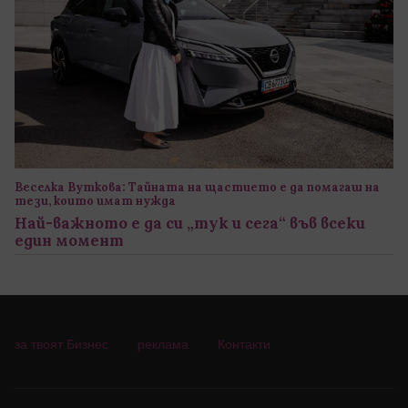
Веселка Вуткова: Тайната на щастието е да помагаш на
тези, които имат нужда
Най-важното е да си „тук и сега“ във всеки
един момент
за твоят Бизнес
реклама
Контакти