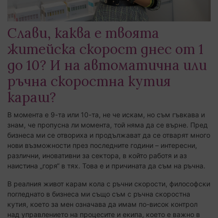
Слави, каква е твоята
житейска скорост днес от 1
до 10? И на автоматична или
ръчна скоростна кутия
караш?
В момента е 9-та или 10-та, не че искам, но съм гъвкава и
знам, че пропусна ли момента, той няма да се върне. Пред
бизнеса ми се отвориха и продължават да се отварят много
нови възможности през последните години – интересни,
различни, иновативни за сектора, в който работя и аз
наистина „горя“ в тях. Това е и причината да съм на ръчна.
В реалния живот карам кола с ръчни скорости, философски
погледнато в бизнеса ми също съм с ръчна скоростна
кутия, което за мен означава да имам по-висок контрол
над управлението на процесите и екипа, което е важно в