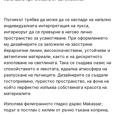
Пътникът трябва да може да се наслади на напълно
индивидуалната интерпретация на лукса,
интериорът да се превърне в негово лично
пространство за усамотяване. При оформлението
му дизайнерите са заложили на заострени
йерархични линии, висококачествени, устойчиви и
автентични материали, както и на дискретното
използване на светлината. Така се създава оазис на
спокойствието и лекотата, идеална атмосфера на
разпускане на пътниците. Дизайнерите са създали
гостоприемно, пуристко пространство, на фона на
който перфектно изпъква собствената красота на
материалите.
Използва филигранното гладко дърво Makassar;
подът е постлан с килим от ръчно тъкана коприна,