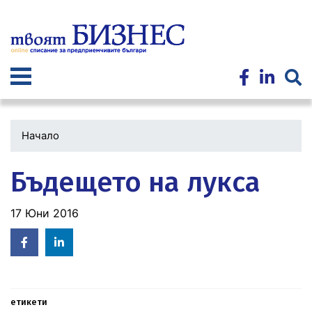
Премини
към
основното
съдържание
Начало
Бъдещето на лукса
17 Юни 2016
Facebook
Linked
in
етикети