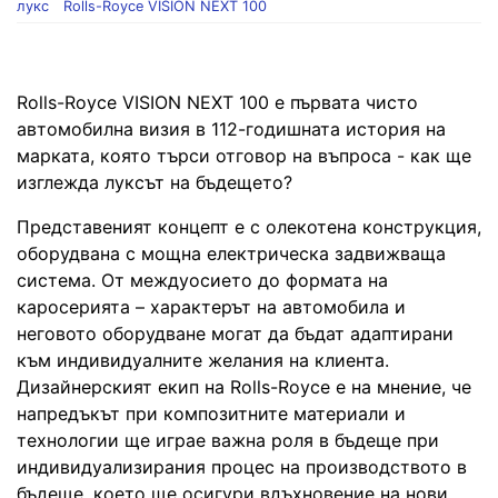
лукс
Rolls-Royce VISION NEXT 100
Rolls-Royce VISION NEXT 100 е първата чисто
автомобилна визия в 112-годишната история на
марката, която търси отговор на въпроса - как ще
изглежда луксът на бъдещето?
Представеният концепт е с олекотена конструкция,
оборудвана с мощна електрическа задвижваща
система. От междуосието до формата на
каросерията – характерът на автомобила и
неговото оборудване могат да бъдат адаптирани
към индивидуалните желания на клиента.
Дизайнерският екип на Rolls-Royce е на мнение, че
напредъкът при композитните материали и
технологии ще играе важна роля в бъдеще при
индивидуализирания процес на производството в
бъдеще, което ще осигури вдъхновение на нови