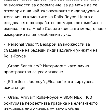
възможности за оформление, за да може да се
отговори и на най-ексклузивните индивидуални
желания на клиентите на Rolls-Royce. Целта е
създаването на изработен по мярка автомобилен
еквивалент на Haute Couture (висшата мода) с ново
измерение на автомобилния лукс:
- „Personal Vision“: Безброй възможности за
създаване на бъдещи индивидуални уникати на
Rolls-Royce
- „Grand Sanctuary“: Интериорът като лично
пространство за усамотяване
- „Effortless Journey“: „Eleanor“ като виртуална
асистенция
- „Grand Arrival“: Rolls-Royce VISION NEXT 100
осигурява перфектната графика на елегантното
излъчване при слизане от автомобила.