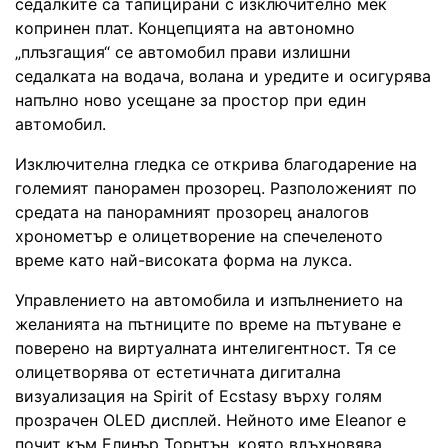
седалките са тапицирани с изключително мек
копринен плат. Концепцията на автономно
„плъзгащия“ се автомобил прави излишни
седалката на водача, волана и уредите и осигурява
напълно ново усещане за простор при един
автомобил.
Изключителна гледка се открива благодарение на
големият панорамен прозорец. Разположеният по
средата на панорамният прозорец аналогов
хронометър е олицетворение на спечеленото
време като най-високата форма на лукса.
Управлението на автомобила и изпълнението на
желанията на пътниците по време на пътуване е
поверено на виртуалната интелигентност. Тя се
олицетворява от естетичната дигитална
визуализация на Spirit of Ecstasy върху голям
прозрачен OLED дисплей. Нейното име Eleanor е
почит към Елинър Торнтън, която вдъхновява