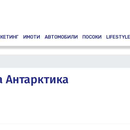
Премини
към
основното
съдържание
КЕТИНГ
ИМОТИ
АВТОМОБИЛИ
ПОСОКИ
LIFESTYL
а Антарктика