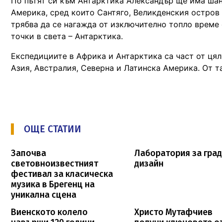
По пътят си към Антарктика Александър ще има шан
Америка, сред които Сантяго, Великденския остров
трябва да се нагажда от изключително топло време 
точки в света – Антарктика.
Експедициите в Африка и Антарктика са част от цял
Азия, Австралия, Северна и Латинска Америка. От та
ОЩЕ СТАТИИ
Започва
Лаборатория за гра
световноизвестният
дизайн
фестивал за класическа
музика в Брегенц на
уникална сцена
Виенското колело
Христо Мутафчиев