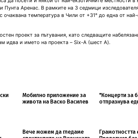
са да посети и някои от най-екзотичните местности в
 и Пунта Аренас. В рамките на 3 седмици изследовател
с очаквана температура в Чили от +31° до една от най
остен проект за пътувания, като следващите набелязан
м идва и името на проекта – Six-A (шест А).
дски
Мобилно приложение за
"Концерти за 
живота на Васко Василев
отпразнува ед
Вече можем да гледаме
Грамотността 