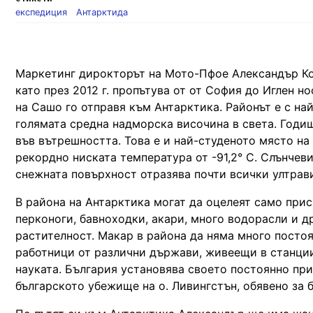
експедиция
Антарктида
Маркетинг дирокторът на Мото-Пфое Александър Ко
като през 2012 г. пропътува от от София до Иглен н
на Сашо го отправя към Антарктика. Районът е с на
голямата средна надморска височина в света. Годи
във вътрешността. Това е и най-студеното място на 
рекордно ниската температура от -91,2° C. Слънчев
снежната повърхност отразява почти всички ултрави
В района на Антарктика могат да оцелеят само прис
перконоги, бавноходки, акари, много водорасли и д
растителност. Макар в района да няма много посто
работници от различни държави, живеещи в станции
науката. България установява своето постоянно прис
българското убежище на о. Ливингстън, обявено за б