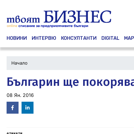
Main navigation
НОВИНИ
ИНТЕРВЮ
КОНСУЛТАНТИ
DIGITAL
МАР
Начало
Българин ще покоряв
08 Ян. 2016
Facebook
Linked
in
етикети