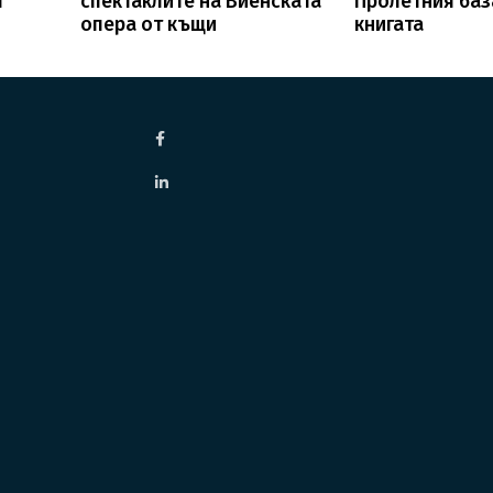
т
спектаклите на Виенската
Пролетния баз
опера от къщи
книгата