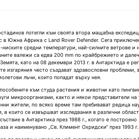
стадинов потегли към своята втора мащабна експедиц
ос в Южна Африка с Land Rover Defender. Сега приключе
й-ниските средни температури, най-силните ветрове и 
шните валежи са едва 200 mm по крайбрежието и дале
Земята, като на 08 декември 2013 г. в Антарктида е р
ите изгаряния често създават здравословни проблеми,
олетови лъчи, които попадат върху нея.
пособените към студа растения и животни като пингви
руги микроорганизми, както и някои представители на
янни жители, по всяко време там пребивават редица на
, в които се извършват изследвания в различни област
ъствие в Антарктика през 1988 г., когато е построено
аза и наименувано „Св. Климент Охридски“ през 1993 г.