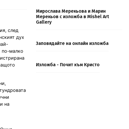
Мирослава Мерекьова и Марин
Мерекьов с изложба в Mishel Art
Gallery
ия, след
нският дух
Заповядайте на онлайн изложба
най-
ч по-малко
егистрирана
 защото
Изложба - Почит към Кристо
ни,
 тундровата
учни
и на