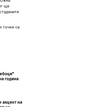
 Южна
ят ще
-студените
и точки са
бебоци"
на година
е акцент на