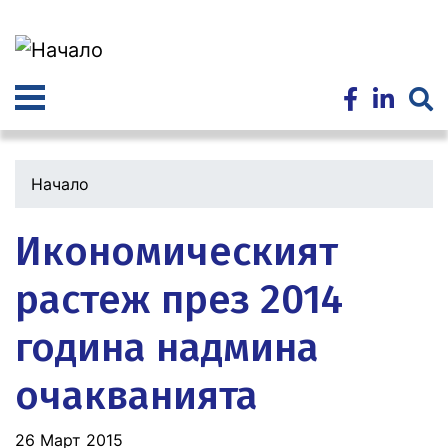
Премини
към
основното
съдържание
Начало
Икономическият
растеж през 2014
година надмина
очакванията
26 Март 2015