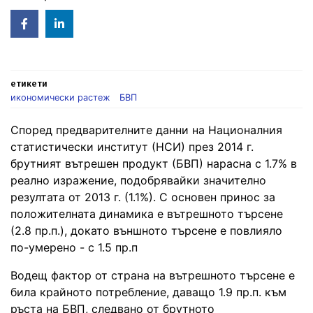
Facebook
Linked
in
етикети
икономически растеж
БВП
Според предварителните данни на Националния
статистически институт (НСИ) през 2014 г.
брутният вътрешен продукт (БВП) нарасна с 1.7% в
реално изражение, подобрявайки значително
резултата от 2013 г. (1.1%). С основен принос за
положителната динамика е вътрешното търсене
(2.8 пр.п.), докато външното търсене е повлияло
по-умерено - с 1.5 пр.п
Водещ фактор от страна на вътрешното търсене е
била крайното потребление, даващо 1.9 пр.п. към
ръста на БВП, следвано от брутното