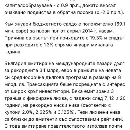
капиталообразуване - с 0.9 пр.п., докато вносът
очаквано подейства в обратна посока (с -2.6 пр.п.).
Към януари бюджетното салдо е положително (69.1
млн. евро) за първи път от април 2014 г. насам.
Причина са ръстът при приходите с 19.3% и спадът
при разходите с 1.3% спрямо януари миналата
година.
България емитира на международните пазари дълг
за рекордните 3.1 млрд. евро в рамките на новата
си средносрочна дългова програма в размер на 8
млрд. лв. Трансакцията беше посрещната с интерес
от широк кръг инвеститори. Бяха емитирани 3
транша с фиксирана лихва, с падежи след 7, 12 и 20
години, на рекордно ниски нива (съответно с
купони 2.0%, 2.625% и 3.125%). Тези лихвени нива
са близки до емитенти със съпоставими рейтинги.
С това емитиране правителството използва почти