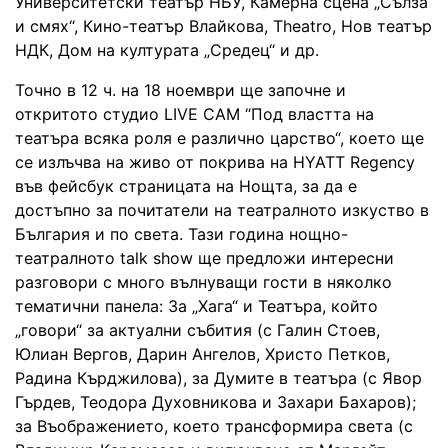
Университетски театър НБУ, Камерна сцена „Сълза
и смях“, Кино-театър Влайкова, Theatro, Нов театър
НДК, Дом на културата „Средец“ и др.
Точно в 12 ч. на 18 ноември ще започне и
откритото студио LIVE CAM “Под властта на
театъра всяка роля е различно царство“, което ще
се излъчва на живо от покрива на HYATT Regency
във фейсбук страницата на Нощта, за да е
достъпно за почитатели на театралното изкуство в
България и по света. Тази година нощно-
театралното talk show ще предложи интересни
разговори с много вълнуващи гости в няколко
тематични панела: За „Хага“ и Театъра, който
„говори“ за актуални събития (с Галин Стоев,
Юлиан Вергов, Дарин Ангелов, Христо Петков,
Радина Кърджилова), за Думите в театъра (с Явор
Гърдев, Теодора Духовникова и Захари Бахаров);
за Въображението, което трансформира света (с