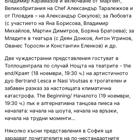
Владимир Карамазов и включване от Маргейт,
Великобритания на Chef Aлександър Таралежков и
от Пловдив – на Александър Секулов); за Любовта
(с участието на Яна Борисова, Владимир
Михайлов, Мартин Димитров, Боряна Братоева); за
Младите в театъра (с Деян Донков, Антон Угринов,
Ованес Торосян и Константин Еленков) и др.
Две чуждестранни представления гостуват в
Топлоцентрала по случай Нощта на театрите - the
end/Краят (18 ноември, 19:30 ч.) на артистичното
дуо Bertrand Lesca и Nasi Voutsas е трогателен и
забавен разказ за настоящата климатична
катастрофа. The Beginning/ Началото (19 ноември,
19:30 ч.) пък е алтернативна танцова пиеса на
началата: начала на шоута, начала на връзки,
начала на трудни моменти…
Няколко късни представления в София ще
зарадват почитателите на по-нестандартните