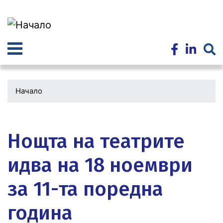
Премини
към
основното
съдържание
Начало
Водеща
снимка
Нощта на театрите
идва на 18 ноември
за 11-та поредна
година