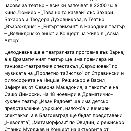
часове за театър – всички започват в 22:00 ч.: в
Кино Люмиер – „Това не го казвай“ със Захари
Бахаров и Теодора Духовникова, в Театър
„Възраждане“ – „Ентъртеймънт“, в Народния театър
– „Великденско вино“ и Концерт на живо в „Алма
Алтер“.
Целодневна ще е театралната програма във Варна,
а в Драматичният театър ще има премиера на
танцово-театралния спектакъл „Свръхчовек“ по
музиката на „Пролетно тайнство“ от Стравински и
философията на Ницше. Режисьор е Васил
Зафирчев от Северна Македония, а текстът е на
Сашо Димоски. На 18 ноевмри в Драматично-
куклен театър „Иван Радоев“ ще има детско
представление, уъркшоп, изложба и вечерен
спектакъл; а в Благоевград ще бъдат представени
„Неволята“, „Метаморфози“ по Овидий, с режисьор
Стайко Мурджев и Концерт на актьорите от