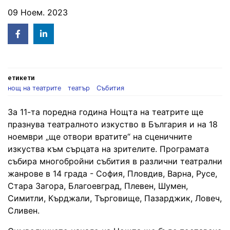
09 Ноем. 2023
Facebook
Linked
in
етикети
нощ на театрите
театър
Събития
За 11-та поредна година Нощта на театрите ще
празнува театралното изкуство в България и на 18
ноември „ще отвори вратите“ на сценичните
изкуства към сърцата на зрителите. Програмата
събира многобройни събития в различни театрални
жанрове в 14 града - София, Пловдив, Варна, Русе,
Стара Загора, Благоевград, Плевен, Шумен,
Симитли, Кърджали, Търговище, Пазарджик, Ловеч,
Сливен.