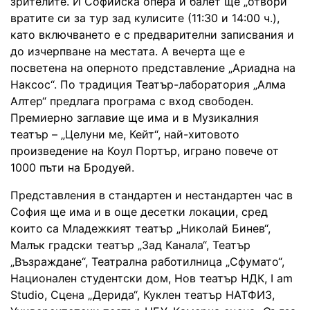
зрителите. И Софийска опера и балет ще „отвори“
вратите си за тур зад кулисите (11:30 и 14:00 ч.),
като включването е с предварителни записвания и
до изчерпване на местата. А вечерта ще е
посветена на оперното представление „Ариадна на
Наксос“. По традиция Театър-лаборатория „Алма
Алтер“ предлага програма с вход свободен.
Премиерно заглавие ще има и в Музикалния
театър – „Целуни ме, Кейт“, най-хитовото
произведение на Коул Портър, играно повече от
1000 пъти на Бродуей.
Представления в стандартен и нестандартен час в
София ще има и в още десетки локации, сред
които са Младежкият театър „Николай Бинев“,
Малък градски театър „Зад Канала“, Театър
„Възраждане“, Театрална работилница „Сфумато“,
Национален студентски дом, Нов театър НДК, I am
Studio, Сцена „Дерида“, Куклен театър НАТФИЗ,