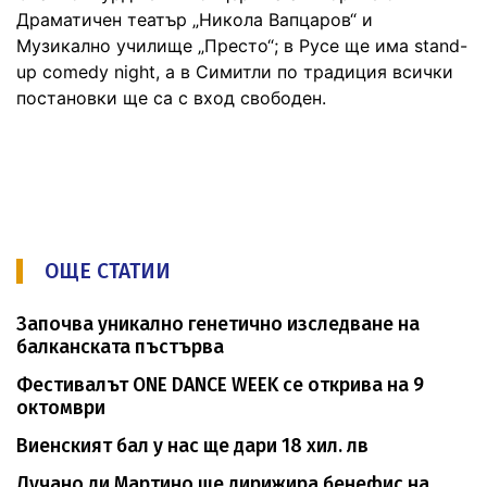
Драматичен театър „Никола Вапцаров“ и
Музикално училище „Престо“; в Русе ще има stand-
up comedy night, а в Симитли по традиция всички
постановки ще са с вход свободен.
ОЩЕ СТАТИИ
Започва уникално генетично изследване на
балканската пъстърва
Фестивалът ONE DANCE WEEK се открива на 9
октомври
Виенският бал у нас ще дари 18 хил. лв
Лучано ди Мартино ще дирижира бенефис на