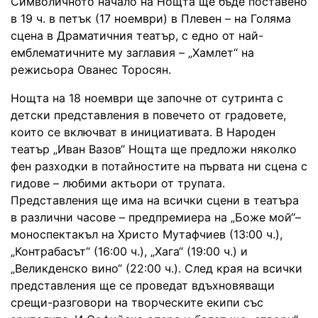
Символичното начало на Нощта ще бъде поставено
в 19 ч. в петък (17 ноември) в Плевен – на Голяма
сцена в Драматичния театър, с едно от най-
емблематичните му заглавия – „Хамлет“ на
режисьора Ованес Торосян.
Нощта на 18 ноември ще започне от сутринта с
детски представления в повечето от градовете,
които се включват в инициативата. В Народен
театър „Иван Вазов“ Нощта ще предложи няколко
фен разходки в потайностите на първата ни сцена с
гидове – любими актьори от трупата.
Представления ще има на всички сцени в театъра
в различни часове – предпремиера на „Боже мой“–
моноспектакъл на Христо Мутафчиев (13:00 ч.),
„Контрабасът“ (16:00 ч.), „Хага“ (19:00 ч.) и
„Великденско вино“ (22:00 ч.). След края на всички
представления ще се проведат вдъхновяващи
срещи-разговори на творческите екипи със