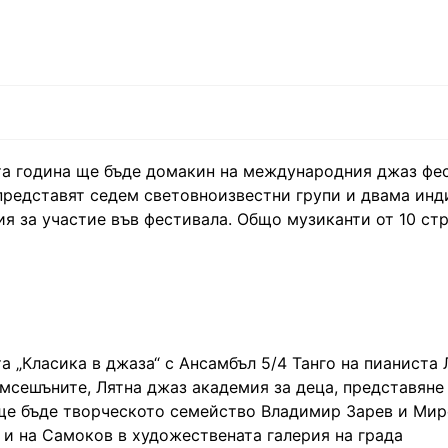
ета година ще бъде домакин на международния джаз фе
 представят седем световноизвестни групи и двама ин
рия за участие във фестивала. Общо музиканти от 10 ст
а „Класика в джаза“ с Ансамбъл 5/4 Танго на пианиста
сешъните, Лятна джаз академия за деца, представяне 
а ще бъде творческото семейство Владимир Зарев и Мир
 и на Самоков в художествената галерия на града