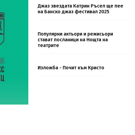
Джаз звездата Катрин Ръсел ще пее
на Банско джаз фестивал 2025
Популярни актьори и режисьори
стават посланици на Нощта на
театрите
Изложба - Почит към Кристо