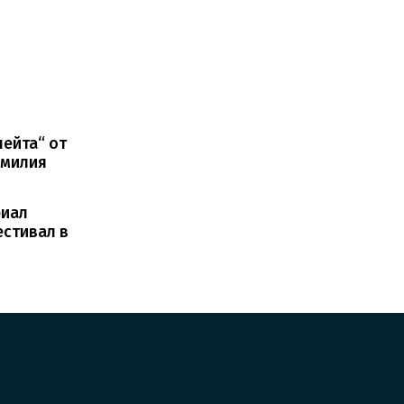
лейта“ от
милия
риал
естивал в