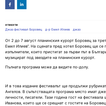
Facebook
Linked
in
етикети
Джаз фестивал Боровец
д-р Емил Илиев
джаз
От 2 до 7 август планинския курорт Боровец за тр
Емил Илиев“. На сцената пред хотел Боровец ще се
изпълнители, които пристигат за първи път в Бълга
музицират под звездите на планинския курорт.
Пълната програма може да видите по-долу.
И в това издание фестивалът ще продължи рубрикат
Ангелов. В съпътстващата програма място имат джем
личности, писатели. Тази година гост на фестивал
Иванова, които ще се срещнат с гостите на Боровец