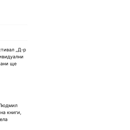
стивал „Д-р
дивидуални
рани ще
 Людмил
на книги,
ела