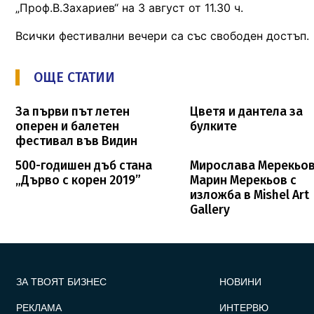
„Проф.В.Захариев“ на 3 август от 11.30 ч.
Всички фестивални вечери са със свободен достъп.
ОЩЕ СТАТИИ
За първи път летен
Цветя и дантела за
оперен и балетен
булките
фестивал във Видин
500-годишен дъб стана
Мирослава Мерекьов
„Дърво с корен 2019”
Марин Мерекьов с
изложба в Mishel Art
Gallery
FOOTER_STATII
ЗА ТВОЯТ БИЗНЕС
НОВИНИ
РЕКЛАМА
ИНТЕРВЮ