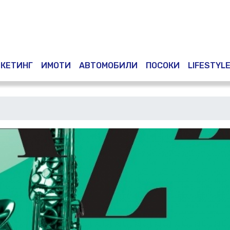
Премини
към
основното
съдържание
КЕТИНГ
ИМОТИ
АВТОМОБИЛИ
ПОСОКИ
LIFESTYL