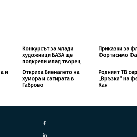
Конкурсът за млади
Приказки за ф
художници БАЗА ще
Фортисимо Фа
подкрепи млад творец
а и
Откриха Биеналето на
Родният ТВ се
хумора и сатирата в
„Връзки“ на ф
Габрово
Кан