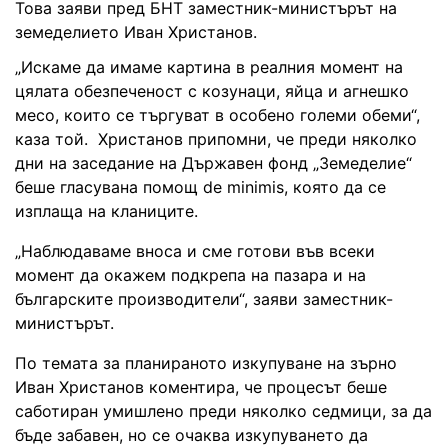
Това заяви пред БНТ заместник-министърът на
земеделието Иван Христанов.
„Искаме да имаме картина в реалния момент на
цялата обезпеченост с козунаци, яйца и агнешко
месо, които се търгуват в особено големи обеми“,
каза той. Христанов припомни, че преди няколко
дни на заседание на Държавен фонд „Земеделие“
беше гласувана помощ de minimis, която да се
изплаща на кланиците.
„Наблюдаваме вноса и сме готови във всеки
момент да окажем подкрепа на пазара и на
българските производители“, заяви заместник-
министърът.
По темата за планираното изкупуване на зърно
Иван Христанов коментира, че процесът беше
саботиран умишлено преди няколко седмици, за да
бъде забавен, но се очаква изкупуването да