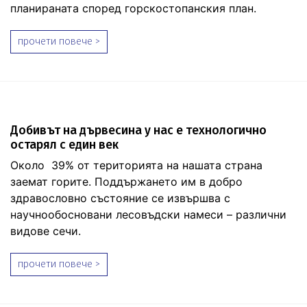
планираната според горскостопанския план.
прочети повече >
Добивът на дървесина у нас е технологично
остарял с един век
Около 39% от територията на нашата страна
заемат горите. Поддържането им в добро
здравословно състояние се извършва с
научнообосновани лесовъдски намеси – различни
видове сечи.
прочети повече >