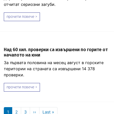
отчитат сериозни загуби.
прочети повече >
Над 60 хил. проверки са извършени по горите от
началото на юни
За първата половина на месец август в горските
територии на страната са извършени 14 378
проверки.
прочети повече >
Pagination
Next page
Last page
1
2
3
››
Last »