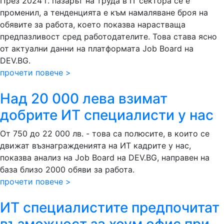
През 2024 г. пазарът на труда в IT сектора се е
променил, а тенденцията е към намаляване броя на
обявите за работа, което показва нарастваща
предпазливост сред работодателите. Това става ясно
от актуални данни на платформата Job Board на
DEV.BG.
прочети повече >
Над 20 000 лева взимат
добрите ИТ специалисти у нас
От 750 до 22 000 лв. - това са полюсите, в които се
движат възнагражденията на ИТ кадрите у нас,
показва анализ на Job Board на DEV.BG, направен на
база близо 2000 обяви за работа.
прочети повече >
ИТ специалистите предпочитат