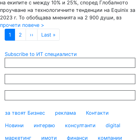
на екипите с между 10% и 25%, според Глобалното
проучване на технологичните тенденции на Equinix за
2023 г. То обобщава мненията на 2 900 души, вз
прочети повече >
Pagination
Next page
Last page
1
2
››
Last »
Subscribe to ИТ специалисти
за твоят Бизнес
реклама
Контакти
footer_statii
Новини
интервю
консултанти
digital
маркетинг
имоти
финанси
компании