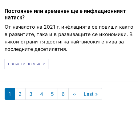
Постоянен или временен ще е инфлационният
натиск?
От началото на 2021 г. инфлацията се повиши както
в развитите, така и в развиващите се икономики. В
някои страни тя достигна най-високите нива за
последните десетилетия.
прочети повече >
Pagination
Next page
Last page
1
2
3
4
5
6
››
Last »