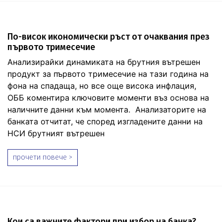
По-висок икономически ръст от очаквания през
първото тримесечие
Анализирайки динамиката на брутния вътрешен
продукт за първото тримесечие на тази година на
фона на спадаща, но все още висока инфлация,
ОББ коментира ключовите моменти въз основа на
наличните данни към момента. Анализаторите на
банката отчитат, че според изгладените данни на
НСИ брутният вътрешен
прочети повече >
Кои са важните фактори при избор на банка?