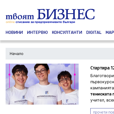
Main navigation
НОВИНИ
ИНТЕРВЮ
КОНСУЛТАНТИ
DIGITAL
МАР
Начало
Стартира 1
Благотвори
първокурсни
кампанията
тениската 
учител, все
прочети пов