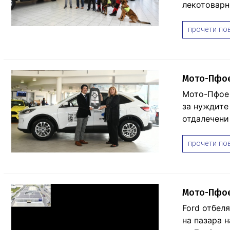
лекотоварни
прочети пов
Мото-Пфое
Мото-Пфое 
за нуждите
отдалечени
прочети пов
Mото-Пфое 
Ford отбеля
на пазара н