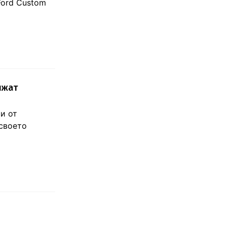
Ford Custom
лжат
и от
 своето