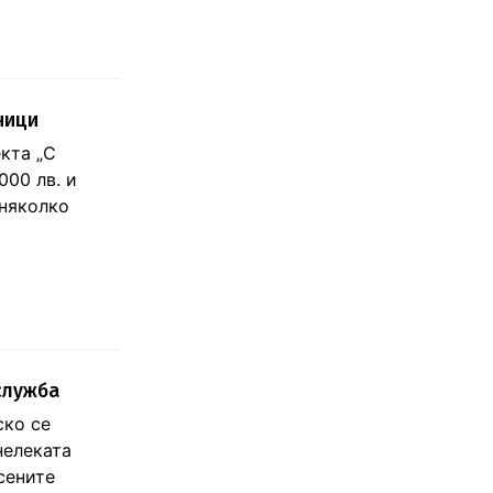
ници
кта „С
000 лв. и
 няколко
служба
ско се
нелеката
сените