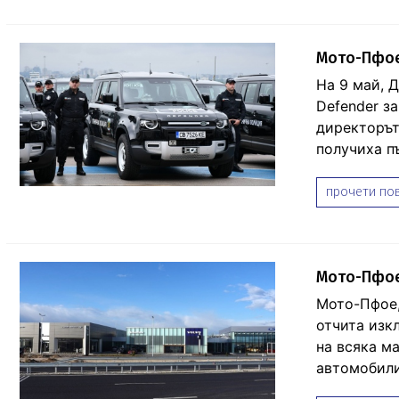
Мото-Пфое 
На 9 май, 
Defender з
директорът
получиха п
прочети пов
Мото-Пфое
Мото-Пфое,
отчита изк
на всяка м
автомобили 