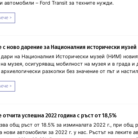
 автомобили – Ford Transit за техните нужди.
ече >
 с ново дарение за Националния исторически музей
дари на Националния Исторически музей (НИМ) новият
 на музея, осигуряващ мобилност на музея и в града и 
 архиелогически разкопки без значение от път и настил
ече >
отчита успешна 2022 година с ръст от 18,5%
зва общ ръст от 18.5% за изминалата 2022 г., при общ р
а нови автомобили за 2022 г. у нас. Ръстът на леките 