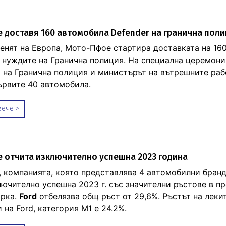
доставя 160 автомобила Defender на гранична пол
Денят на Европа, Мото-Пфое стартира доставката на 16
а нуждите на Гранична полиция. На специална церемони
 на Гранична полиция и министърът на вътрешните раб
ървите 40 автомобила.
ече >
 отчита изключително успешна 2023 година
 компанията, която представлява 4 автомобилни бранд
лючително успешна 2023 г. със значителни ръстове в п
арка.
Ford
отбелязва общ ръст от 29,6%. Ръстът на леки
на Ford, категория М1 e 24.2%.