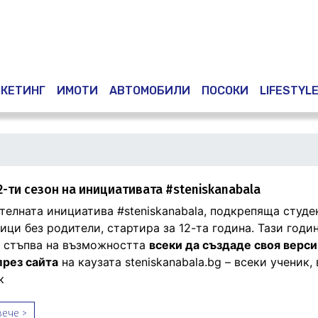
Премини
към
основното
съдържание
КЕТИНГ
ИМОТИ
АВТОМОБИЛИ
ПОСОКИ
LIFESTYL
2-ти сезон на инициативата #steniskanabala
телната инициатива #steniskanabala, подкрепяща студе
ци без родители, стартира за 12-та година. Тази годи
 стъпва на възможността
всеки да създаде своя верси
през сайта
на каузата steniskanabala.bg – всеки ученик,
к
ече >