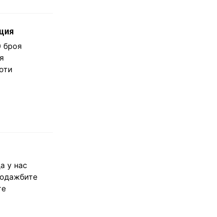
иция
0 броя
я
оти
а у нас
родажбите
те