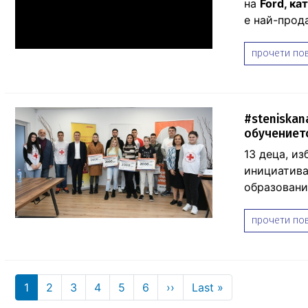
на
Ford, ка
е най-прод
прочети пов
#steniskan
обучениет
13 деца, и
инициатива
образовани
прочети пов
Pagination
Next page
Last page
1
2
3
4
5
6
››
Last »