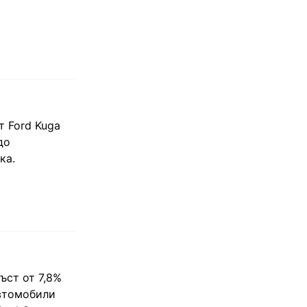
 Ford Kuga
до
ка.
ъст от 7,8%
автомобили