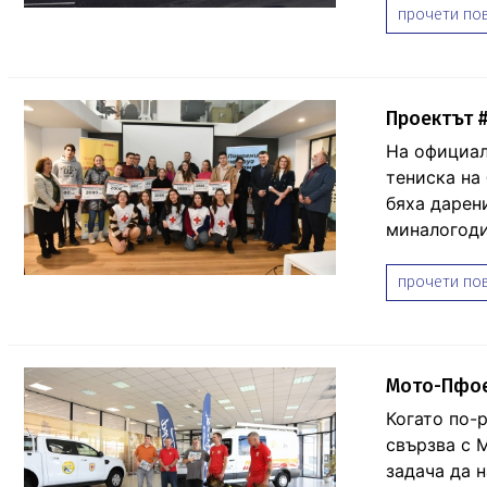
прочети пов
Проектът #
На официал
тениска на 
бяха дарен
миналогоди
прочети пов
Мото-Пфое
Когато по-
свързва с 
задача да 