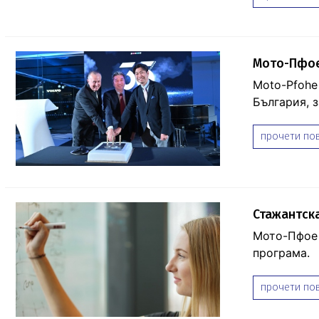
Мото-Пфое
Moto-Pfohe
България, 
прочети пов
Стажантск
Мото-Пфое 
програма.
прочети пов