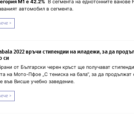
тегория М1 e 42.2%
В сегмента на еднотонните ванове 
аваният автомобил в сегмента.
ече >
abala 2022 връчи стипендии на младежи, за да продъ
о си
збрани от Български черен кръст ще получават стипенди
та на Мото-Пфое „С тениска на бала“, за да продължат
е във Висше учебно заведение.
ече >