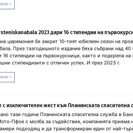
ече >
steniskanabala 2023 дари 16 стипендии на първокурс
на церемония бе закрит 10-тият юбилеен сезон на прое
бала. През тазгодишното издание бяха събрани над 40 
и 16 стипендии на първокурсници, както и подкрепа на
шни стипендианти с отличен успех. И през 2023 г.
ече >
 с изключителен жест към Планинската спасителна 
рано тази година Планинската спасителна служба в Бан
Мото-Пфое с молба за съдействие, компанията приема 
намери подходящ и да трансформирам един от най-тър