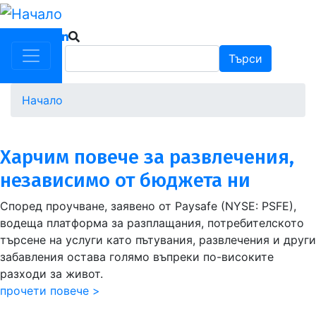
Премини
към
основното
Търси
Търси
съдържание
Начало
Харчим повече за развлечения,
независимо от бюджета ни
Според проучване, заявено от Paysafe (NYSE: PSFE),
водеща платформа за разплащания, потребителското
търсене на услуги като пътувания, развлечения и други
забавления остава голямо въпреки по-високите
разходи за живот.
прочети повече >