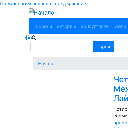
Премини към основното съдържание
Main navigation
новини
интервю
консултанти
Digital
Търси
Търси
Начало
Чет
Меж
Лай
Четир
седми
проче