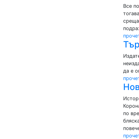
Все по
тогава
среща
подра
проче
Тър
Издат
неизд
да е 
проче
Нов
Истор
Корон
по вр
бляска
повече
проче