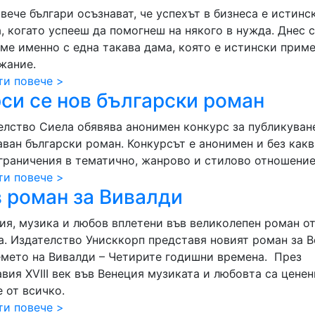
вече българи осъзнават, че успехът в бизнеса е истинс
, когато успееш да помогнеш на някого в нужда. Днес 
ме именно с една такава дама, която е истински приме
жание.
ти повече >
си се нов български роман
елство Сиела обявява анонимен конкурс за публикуван
аван български роман. Конкурсът е анонимен и без какв
ограничения в тематично, жанрово и стилово отношение
ти повече >
 роман за Вивалди
ия, музика и любов вплетени във великолепен роман о
а. Издателство Унисккорп представя новият роман за 
емето на Вивалди – Четирите годишни времена. През
вия ХVІІІ век във Венеция музиката и любовта са ценен
 от всичко.
ти повече >