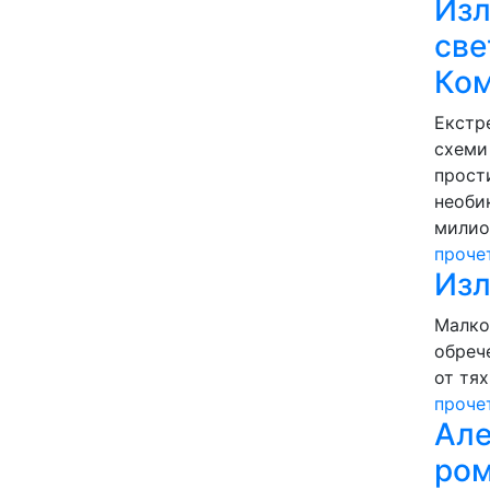
Изл
све
Ком
Екстр
схеми 
прост
необи
милио
проче
Изл
Малко
обреч
от тях
проче
Але
ром