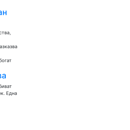
ан
ства,
азказва
богат
ва
биват
к. Една