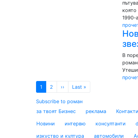
пътув
която 
1990-а
проче
Нов
зве
В пор
роман
Утешит
проче
Pagination
Next page
Last page
1
2
››
Last »
Subscribe to роман
за твоят Бизнес
реклама
Контакт
footer_statii
Новини
интервю
консултанти
d
изкуство и култура
автомобили
А