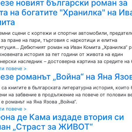
езе новият български роман за
та на богатите "Хранилка" на Ив
ита
емни сцени с кортежи и спортни автомобили, предател
за пране на пари, търговия с наркотици и елитна
итуция... Дебютният роман на Иван Комита „Хранилка“ р
кновената история за пет години от живота на един
нерски наследник – достоверна картина за средите на 
ти повече >
езе романът „Война“ на Яна Язо
 са книгите в българската литературна история, които 
ени на забвение в продължение на повече от половин ве
 е романът на Яна Язова „Война“.
ти повече >
она де Кама издаде втория си
ан „Страст за ЖИВОТ“