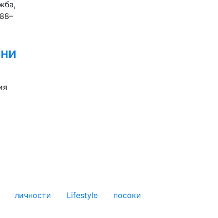
жба,
988–
рни
ия
личности
Lifestyle
посоки