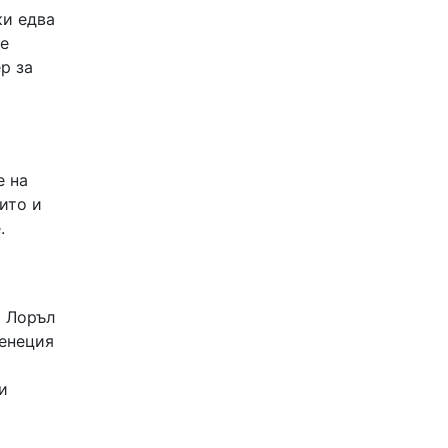
ки едва
се
р за
е на
ито и
.
т Лоръл
Венеция
и