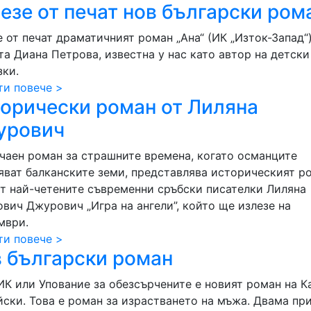
езе от печат нов български ром
 от печат драматичният роман „Ана“ (ИК „Изток-Запад“)
та Диана Петрова, известна у нас като автор на детски
зки.
ти повече >
орически роман от Лиляна
урович
чаен роман за страшните времена, когато османците
яват балканските земи, представлява историческият р
от най-четените съвременни сръбски писателки Лиляна
ович Джурович „Игра на ангели”, който ще излезе на
мври.
ти повече >
 български роман
К или Упование за обезсърчените е новият роман на К
йски. Това е роман за израстването на мъжа. Двама пр