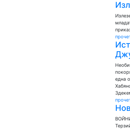
Изл
Излезе
млада
прика
проче
Ист
Дж
Необи
покор
една 
Хабян
3деке
проче
Нов
ВОЙНИ
Терзи