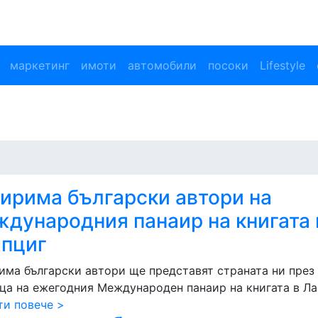
маркетинг
имоти
автомобили
посоки
Lifestyle
ирима български автори на
дународния панаир на книгата 
пциг
има български автори ще представят страната ни през
ца на ежегодния Международен панаир на книгата в Ла
ти повече >