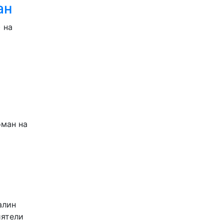
ан
 на
оман на
алин
иятели