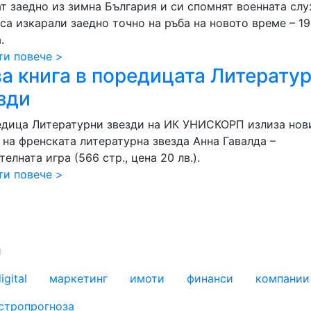
ат заедно из зимна България и си спомнят военната слу
са изкарали заедно точно на ръба на новото време – 1
.
ти повече >
а книга в поредицата Литерату
зди
едица Литературни звезди на ИК УНИСКОРП излиза нов
 на френската литературна звезда Анна Гавалда –
елната игра (566 стр., цена 20 лв.).
ти повече >
и
igital
маркетинг
имоти
финанси
компании
стропрогноза