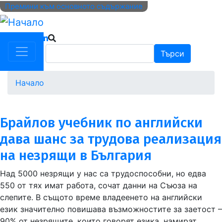
Премини към основното съдържание
Търси
Търси
Начало
Брайлов учебник по английски
дава шанс за трудова реализация
на незрящи в България
Над 5000 незрящи у нас са трудоспособни, но едва
550 от тях имат работа, сочат данни на Съюза на
слепите. В същото време владеенето на английски
език значително повишава възможностите за заетост –
90% от незрящите, които говорят езика, намират