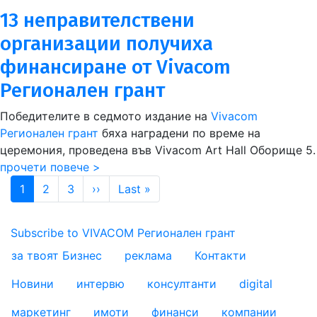
13 неправителствени
организации получиха
финансиране от Vivacom
Регионален грант
Победителите в седмото издание на
Vivacom
Регионален грант
бяха наградени по време на
церемония, проведена във Vivacom Art Hall Оборище 5.
прочети повече >
Pagination
Next page
Last page
1
2
3
››
Last »
Subscribe to VIVACOM Регионален грант
за твоят Бизнес
реклама
Контакти
footer_statii
Новини
интервю
консултанти
digital
маркетинг
имоти
финанси
компании