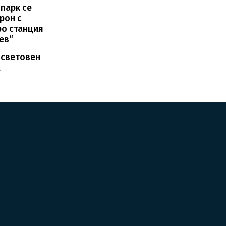
 парк се
рон с
о станция
ев“
 световен
а