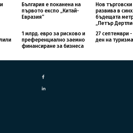
ви
България е поканена на
Нов търговски
първото експо „Китай-
развива в синх
Евразия“
бъдещата метр
„Петър Дертли
1 млрд. евро за рисково и
27 септември -
рлили
преференциално заемно
ден на туризм
финансиране за бизнеса