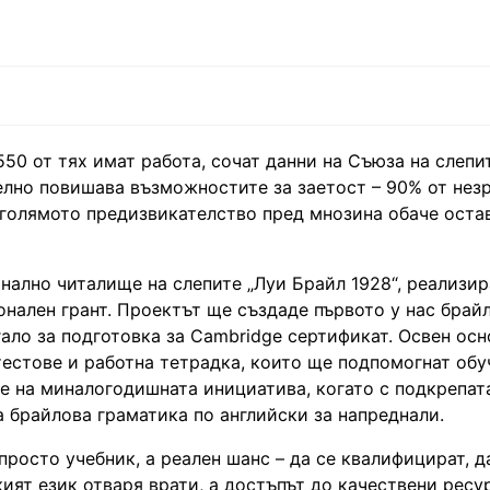
50 от тях имат работа, сочат данни на Съюза на слепит
елно повишава възможностите за заетост – 90% от нез
-голямото предизвикателство пред мнозина обаче оста
нално читалище на слепите „Луи Брайл 1928“, реализир
онален грант. Проектът ще създаде първото у нас брай
гало за подготовка за Cambridge сертификат. Освен ос
тестове и работна тетрадка, които ще подпомогнат обу
е на миналогодишната инициатива, когато с подкрепат
 брайлова граматика по английски за напреднали.
росто учебник, а реален шанс – да се квалифицират, да
кият език отваря врати, а достъпът до качествени ресу