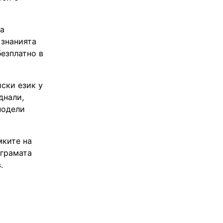
ва
 знанията
безплатно в
ски език у
днали,
подели
мките на
ограмата
.