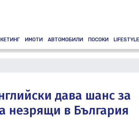
Премини
към
основното
съдържание
КЕТИНГ
ИМОТИ
АВТОМОБИЛИ
ПОСОКИ
LIFESTYL
нглийски дава шанс за
а незрящи в България