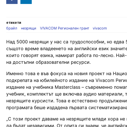
in
етикети
брайл
незрящи
VIVACOM Регионален грант
vivacom
Над 5000 незрящи у нас са трудоспособни, но едва 5
същото време владеенето на английски език значит
които говорят езика, намират работа по-лесно. Най
на достъпни образователни ресурси.
Именно това е във фокуса на новия проект на Нацио
подкрепата на юбилейното издание на Vivacom Реги
издание на учебника Masterclass – съвременно пома
учебник, комплектът ще включва аудио материали, 
незрящите курсисти. Това е естествено продължени
програмата беше издадена първата систематизирана
„С този проект даваме на незрящите млади хора не п
да бъдат независими. От опита си знаем, че английс