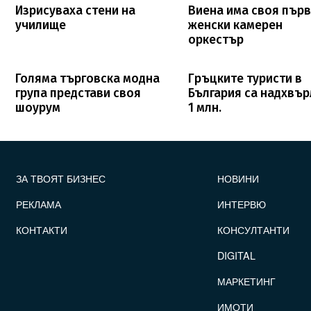
Изрисуваха стени на
Виена има своя пър
училище
женски камерен
оркестър
Голяма търговска модна
Гръцките туристи в
група представи своя
България са надхвъ
шоурум
1 млн.
FOOTER_STATII
ЗА ТВОЯТ БИЗНЕС
НОВИНИ
РЕКЛАМА
ИНТЕРВЮ
КОНТАКТИ
КОНСУЛТАНТИ
DIGITAL
МАРКЕТИНГ
ИМОТИ