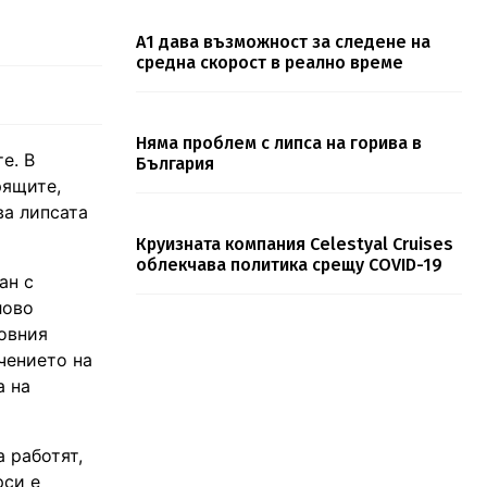
А1 дава възможност за следене на
средна скорост в реално време
Няма проблем с липса на горива в
е. В
България
рящите,
ва липсата
Круизната компания Celestyal Cruises
облекчава политика срещу COVID-19
ан с
лово
новния
чението на
а на
 работят,
рси е