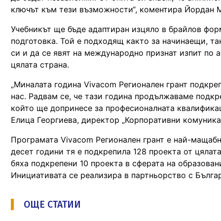
ключът към тези възможности“, коментира Йордан М
Учебникът ще бъде адаптиран изцяло в брайлов фор
подготовка. Той е подходящ както за начинаещи, та
си и да се явят на международно признат изпит по 
цялата страна.
„Миналата година Vivacom Регионален грант подкреп
нас. Радвам се, че тази година продължаваме подкр
който ще допринесе за професионалната квалификац
Елица Георгиева, директор „Корпоративни комуника
Програмата Vivacom Регионален грант е най-мащабн
десет години тя е подкрепила 128 проекта от цялат
бяха подкрепени 10 проекта в сферата на образован
Инициативата се реализира в партньорство с Бълга
ОЩЕ СТАТИИ