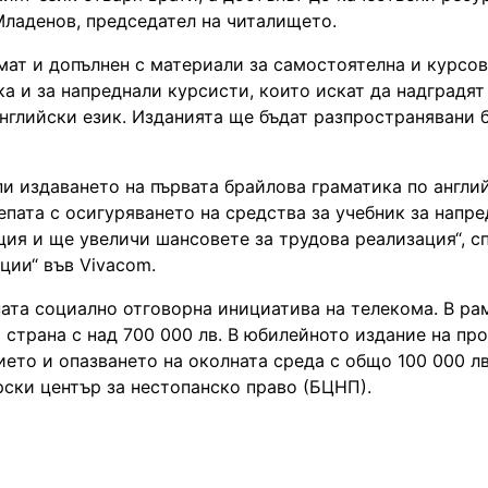
ладенов, председател на читалището.
мат и допълнен с материали за самостоятелна и курсо
ка и за напреднали курсисти, които искат да надградят
английски език. Изданията ще бъдат разпространявани 
и издаването на първата брайлова граматика по англий
епата с осигуряването на средства за учебник за напре
ия и ще увеличи шансовете за трудова реализация“, с
ции“ във Vivacom.
ата социално отговорна инициатива на телекома. В ра
а страна с над 700 000 лв. В юбилейното издание на пр
ието и опазването на околната среда с общо 100 000 лв
рски център за нестопанско право (БЦНП).