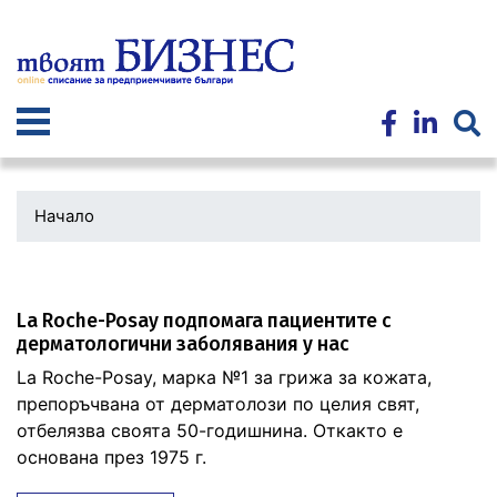
Премини
към
основното
съдържание
Начало
La Roche-Posay подпомага пациентите с
дерматологични заболявания у нас
La Roche-Posay, марка №1 за грижа за кожата,
препоръчвана от дерматолози по целия свят,
отбелязва своята 50-годишнина. Откакто е
основана през 1975 г.