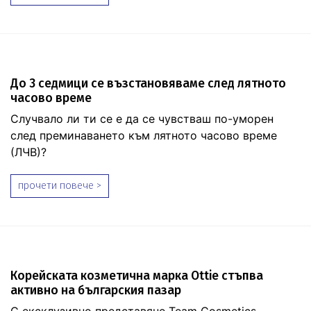
До 3 седмици се възстановяваме след лятното
часово време
Случвало ли ти се е да се чувстваш по-уморен
след преминаването към лятното часово време
(ЛЧВ)?
прочети повече >
Корейската козметична марка Ottie стъпва
активно на българския пазар
С ексклузивно представяне Team Cosmetics –