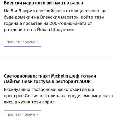
Виенски маратон в ритъма на валса
На 5 и 6 април австрийската столица отново ще
бъде домакин на Виенския маратон, който тази
година е посветен на 200-годишнината от
рождението на Йохан Щраус-син.
прочети повече >
Световноизвестният Michelin шеф-готвач
Лайнъл Леви гостува в ресторант ADOR
Ексклузивно гастрономическо събитие ще
превърне София в столица на средиземноморската
висша кухня този април.
прочети повече >