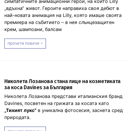
симпатичните анимационни герои, на които Lilly
„вдъхна‘‘ живот. Героите направиха своя дебют в
най-новата анимация на Lilly, която имаше своята
премиера на събитието – в нея слънцезащитен
крем, шампоани, балсам
прочети повече >
Николета Лозанова стана лице на козметиката
за коса Davines за България
Николета Лозанова представи италианския бранд
Davines, посветен на грижата за косата като
„Тихият лукс“
в уникална фотосесия, заснета сред
природата.