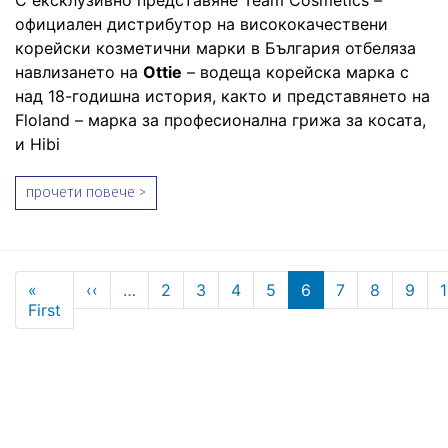
официален дистрибутор на висококачествени
корейски козметични марки в България отбеляза
навлизането на
Ottie
– водеща корейска марка с
над 18-годишна история, както и представянето на
Floland – марка за професионална грижа за косата,
и Hibi
прочети повече >
Pagination
Previous page
«
‹‹
…
2
3
4
5
6
7
8
9
First page
First