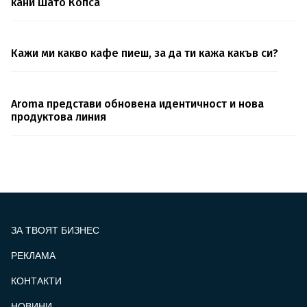
кани Шато Копса
Кажи ми какво кафе пиеш, за да ти кажа какъв си?
Aroma представи обновена идентичност и нова
продуктова линия
ЗА ТВОЯТ БИЗНЕС
РЕКЛАМА
КОНТАКТИ
FOOTER_STATII
НОВИНИ