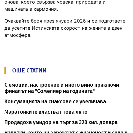
онова, което свързва човека, природата и
машината в хармония.
Очаквайте броя през януари 2026 и се подгответе
да усетите Истинската скорост на жените в дзен
атмосфера.
ОЩЕ СТАТИИ
С емоции, настроение и много вино приключи
финалът на "Сомелиер на годината"
Консумацията на снаксове се увеличава
Маратонките властват това лято
Продадоха умидор на търг за 320 хил. долара
Напитки, които ни зареждат с жизненост и сила в