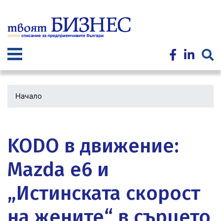
Премини
към
основното
съдържание
Начало
Водеща
снимка
KODO в движение:
Mazda e6 и
„Истинската скорост
на жените“ в сърцето