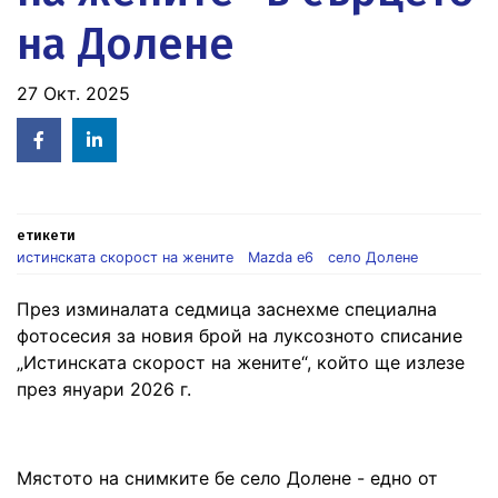
на Долене
27 Окт. 2025
Facebook
Linked
in
етикети
истинската скорост на жените
Mazda e6
село Долене
През изминалата седмица заснехме специална
фотосесия за новия брой на луксозното списание
„Истинската скорост на жените“, който ще излезе
през януари 2026 г.
Мястото на снимките бе село Долене - едно от