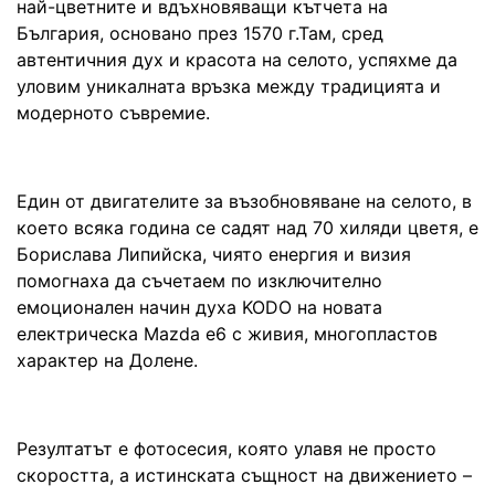
най-цветните и вдъхновяващи кътчета на
България, основано през 1570 г.Там, сред
автентичния дух и красота на селото, успяхме да
уловим уникалната връзка между традицията и
модерното съвремие.
Един от двигателите за възобновяване на селото, в
което всяка година се садят над 70 хиляди цветя, е
Борислава Липийска, чиято енергия и визия
помогнаха да съчетаем по изключително
емоционален начин духа KODO на новата
електрическа Mazda e6 с живия, многопластов
характер на Долене.
Резултатът е фотосесия, която улавя не просто
скоростта, а истинската същност на движението –