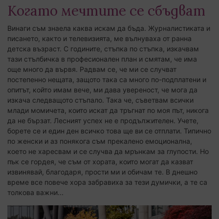
Когато мечтите се сбъдват
Винаги съм знаела каква искам да бъда. Журналистиката и
писането, както и телевизията, ме вълнуваха от ранна
детска възраст. С годините, стъпка по стъпка, изкачвам
тази стълбичка в професионален план и смятам, че има
още много да вървя. Радвам се, че ми се случват
постепенно нещата, защото така са много по-подплатени и
опитът, който имам вече, ми дава увереност, че мога да
изкача следващото стъпало. Така че, съветвам всички
млади момичета, които искат да тръгнат по моя път, никога
да не бързат. Лесният успех не е продължителен. Учете,
борете се и един ден всичко това ще ви се отплати. Типично
по женски и аз понякога съм прекалено емоционална,
което не харесвам и се случва да мрънкам за глупости. Но
пък се гордея, че съм от хората, които могат да казват
извинявай, благодаря, прости ми и обичам те. В днешно
време все повече хора забравиха за тези думички, а те са
толкова важни...