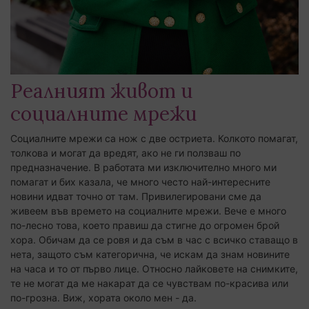
Реалният живот и
социалните мрежи
Социалните мрежи са нож с две остриета. Колкото помагат,
толкова и могат да вредят, ако не ги ползваш по
предназначение. В работата ми изключително много ми
помагат и бих казала, че много често най-интересните
новини идват точно от там. Привилегировани сме да
живеем във времето на социалните мрежи. Вече е много
по-лесно това, което правиш да стигне до огромен брой
хора. Обичам да се ровя и да съм в час с всичко ставащо в
нета, защото съм категорична, че искам да знам новините
на часа и то от първо лице. Относно лайковете на снимките,
те не могат да ме накарат да се чувствам по-красива или
по-грозна. Виж, хората около мен - да.