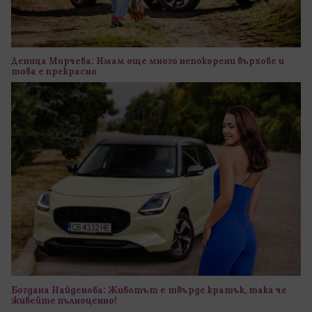
Деница Мирчева: Имам още много непокорени върхове и
това е прекрасно
Богдана Найденова: Животът е твърде кратък, така че
живейте пълноценно!