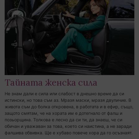
Тайната женска сила
Не знам дали е сила или слабост в днешно време да си
истински, но това съм аз. Мразя маски, мразя двуличие. В
живота съм до болка откровена, в работата и в ефир, също,
защото смятам, че на хората им е дотегнало от фалш и
позьорщина. Толкова е лесно да си ти, да знаеш, че си
обичан и уважаван за това, което си наистина, а не заради
фалшива обвивка. Ще е хубаво повече хора да го осъзнаят.