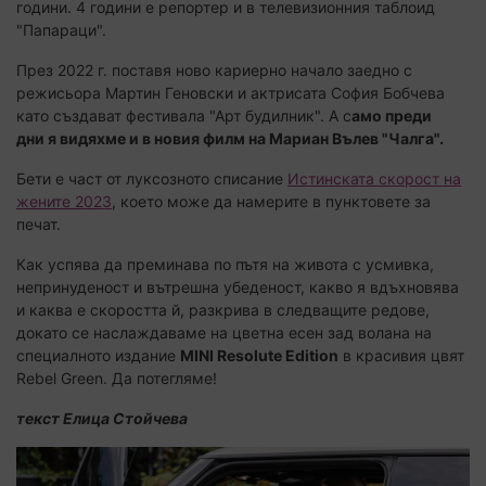
години. 4 години е репортер и в телевизионния таблоид
"Папараци".
През 2022 г. поставя ново кариерно начало заедно с
режисьора Мартин Геновски и актрисата София Бобчева
като създават фестивала "Арт будилник". А с
амо преди
дни я видяхме и в новия филм на Мариан Вълев "Чалга".
Бети е част от луксозното списание
Истинската скорост на
жените 2023
, което може да намерите в пунктовете за
печат.
Как успява да преминава по пътя на живота с усмивка,
непринуденост и вътрешна убеденост, какво я вдъхновява
и каква е скоростта й, разкрива в следващите редове,
докато се наслаждаваме на цветна есен зад волана на
специалното издание
MINI Resolute Edition
в красивия цвят
Rebel Green. Да потегляме!
текст Елица Стойчева