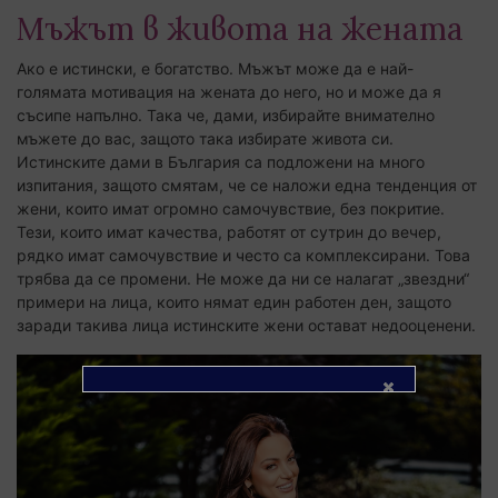
Мъжът в живота на жената
Ако е истински, е богатство. Мъжът може да е най-
голямата мотивация на жената до него, но и може да я
съсипе напълно. Така че, дами, избирайте внимателно
мъжете до вас, защото така избирате живота си.
Истинските дами в България са подложени на много
изпитания, защото смятам, че се наложи една тенденция от
жени, които имат огромно самочувствие, без покритие.
Тези, които имат качества, работят от сутрин до вечер,
рядко имат самочувствие и често са комплексирани. Това
трябва да се промени. Не може да ни се налагат „звездни“
примери на лица, които нямат един работен ден, защото
заради такива лица истинските жени остават недооценени.
Вече 18 години сме на медийния пазар!