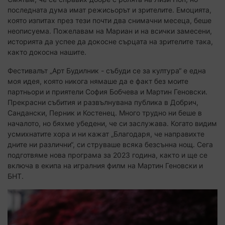
последната дума имат режисьорът и зрителите. Емоцията,
която изпитах през тези почти два снимачни месеца, беше
неописуема. Пожелавам на Мариан и на всички замесени,
историята да успее да докосне сърцата на зрителите така,
както докосна нашите.
Фестивалът „Арт Будилник - събуди се за култура“ е една
моя идея, която никога нямаше да е факт без моите
партньори и приятели София Бобчева и Мартин Геновски.
Прекрасни събития и развълнувана публика в Добрич,
Сандански, Перник и Костенец. Много трудно ни беше в
началото, но бяхме убедени, че си заслужава. Когато видим
усмихнатите хора и ни кажат „Благодаря, че направихте
дните ни различни“, си струваше всяка безсънна нощ. Сега
подготвяме нова програма за 2023 година, както и ще се
включа в екипа на игралния филм на Мартин Геновски и
БНТ.