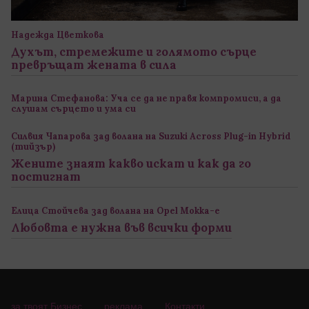
Надежда Цветкова
Духът, стремежите и голямото сърце
превръщат жената в сила
Марина Стефанова: Уча се да не правя компромиси, а да
слушам сърцето и ума си
Силвия Чапарова зад волана на Suzuki Across Plug-in Hybrid
(тийзър)
Жените знаят какво искат и как да го
постигнат
Елица Стойчева зад волана на Opel Mokka-e
Любовта е нужна във всички форми
за твоят Бизнес
реклама
Контакти