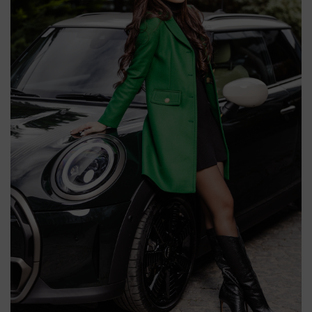
Абонирай се за седмичния нюзлетер на
твоят БИЗНЕС и ще получаваш избрани
авторски бизнес статии, информация за
наши проекти и събития, специални
покани
Моля въведете вашият е-маил адрес
Абонирай се