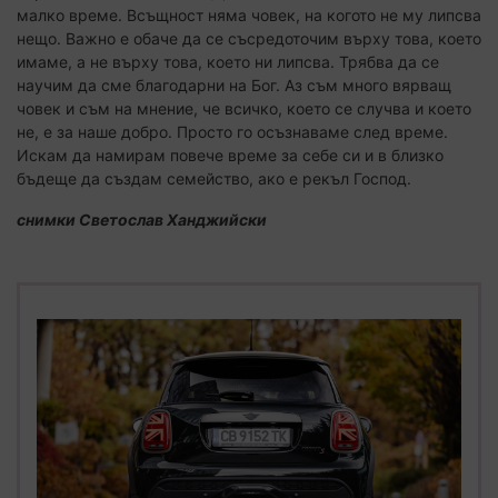
малко време. Всъщност няма човек, на когото не му липсва
нещо. Важно е обаче да се съсредоточим върху това, което
имаме, а не върху това, което ни липсва. Трябва да се
научим да сме благодарни на Бог. Аз съм много вярващ
човек и съм на мнение, че всичко, което се случва и което
не, е за наше добро. Просто го осъзнаваме след време.
Искам да намирам повече време за себе си и в близко
бъдеще да създам семейство, ако е рекъл Господ.
снимки Светослав Ханджийски