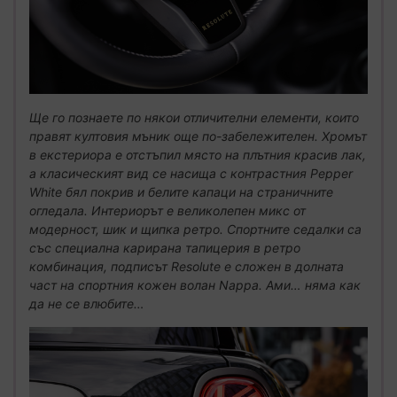
Ще го познаете по някои отличителни елементи, които
правят култовия мъник още по-забележителен. Хромът
в екстериора е отстъпил място на плътния красив лак,
а класическият вид се насища с контрастния Pepper
White бял покрив и белите капаци на страничните
огледала. Интериорът е великолепен микс от
модерност, шик и щипка ретро. Спортните седалки са
със специална карирана тапицерия в ретро
комбинация, подписът Resolute е сложен в долната
част на спортния кожен волан Nappa. Ами… няма как
да не се влюбите…