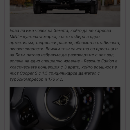
Едва ли има човек на Земята, който да не харесва
MINI – култовата марка, която събира в едно
артистизъм, творчески размах, абсолютна стабилност,
високи скорости. Всички тези качества са присъщи и
на Бети, затова избрахме да разговаряме с нея зад
волана на едно специално издание - Resolute Edition в
класическата концепция с 3 врати, който всъщност е
чист Cooper S с 1,5 трицилиндров двигател с
турбокомпресор и 176 к.с.