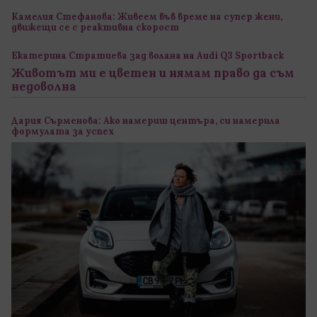
Камелия Стефанова: Живеем във време на супер жени,
движещи се с реактивна скорост
Екатерина Стратиева зад волана на Audi Q3 Sportback
Животът ми е цветен и нямам право да съм
недоволна
Дария Сърменова: Ако намериш центъра, си намерила
формулата за успех