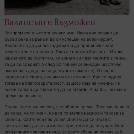
Балансът е възможен
Компромиси в живота винаги има. Няма как всичко да
върви ръка за ръка и да си успешен на всеки фронт.
Въпросът е да успееш адекватно да прецениш в кой
момент кое е по-важно. Така се постига балансът. Имам
още много да постигам, но винаги си пазя мечтите в тайна,
за да се сбъднат. А след 20 години се виждам щастливо
омъжена с деца, чакаща внучета (смее се). Относно
кариера по-скоро, ако имам възможност, бих се отдала
тогава на благотворителност, защото съм на мнение, че
всеки трябва да знае кога да се оттегли. А на 65… ще ми е
време за почивка.
Онова, което ми липсва, е свободно време. Така ми се иска
да кажа, че го имам, но все по-малко намирам такова за
себе си. Когато все пак успея обичам да си играя с
кучетата ми, да се виждам с приятели и да пътувам. Най-
нормалните човешки неща, за които обаче ни остава най-