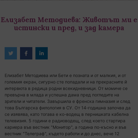
Елизабет Методиева: Животът ми е
истински и пред, и зад камера
Twitter
Facebook
Linked
in
Елизабет Методиева или Бети е позната и от малкия, и от
големия екран, сигурно сте попадали и на прекрасните й
интервюта в редица родни всекидневници. От момиче се
превърна в млада и успешна дама пред погледите на
зрители и читатели. Завършила е френска гимназия и след
това Българска филология в СУ. От 14-годишна започва да
се изявява, като тогава е ко-водещ в пернишката кабелна
телевизия. 5 години е радиоводещ, след което стартира
кариера във вестник "Монитор", а година по-късно и във
вестник "Телеграф", където работи и до днес, вече 12