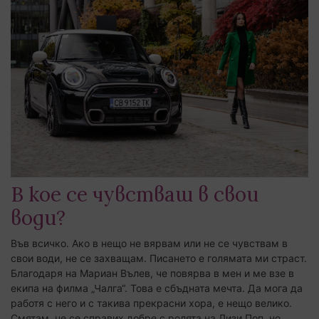
В кое се чувстваш в свои
води?
Във всичко. Ако в нещо не вярвам или не се чувствам в
свои води, не се захващам. Писането е голямата ми страст.
Благодаря на Мариан Вълев, че повярва в мен и ме взе в
екипа на филма „Чалга“. Това е сбъдната мечта. Да мога да
работя с него и с такива прекрасни хора, е нещо велико.
Смятам, че се справих добре с ролята на Лизи Поп, но