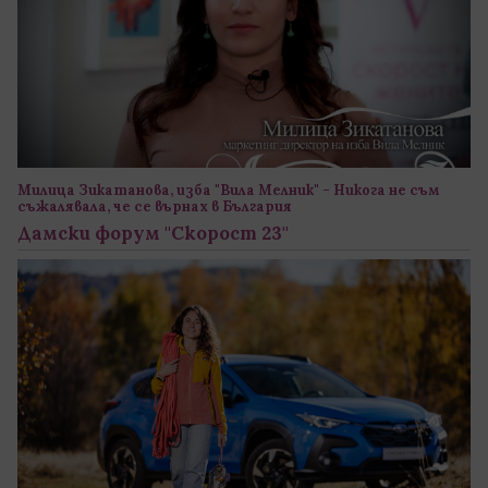
Милица Зикатанова, изба "Вила Мелник" - Никога не съм
съжалявала, че се върнах в България
Дамски форум "Скорост 23"