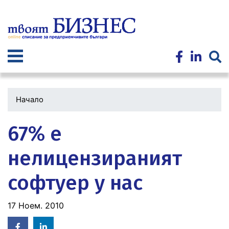
Премини
към
основното
съдържание
Начало
67% е
нелицензираният
софтуер у нас
17 Ноем. 2010
Facebook
Linked