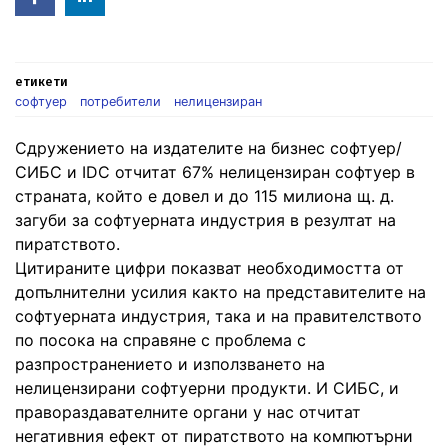
in
етикети
софтуер
потребители
нелицензиран
Сдружението на издателите на бизнес софтуер/
СИБС и IDC отчитат 67% нелицензиран софтуер в
страната, който е довел и до 115 милиона щ. д.
загуби за софтуерната индустрия в резултат на
пиратството.
Цитираните цифри показват необходимостта от
допълнителни усилия както на представителите на
софтуерната индустрия, така и на правителството
по посока на справяне с проблема с
разпространението и използването на
нелицензирани софтуерни продукти. И СИБС, и
правораздавателните органи у нас отчитат
негативния ефект от пиратството на компютърни