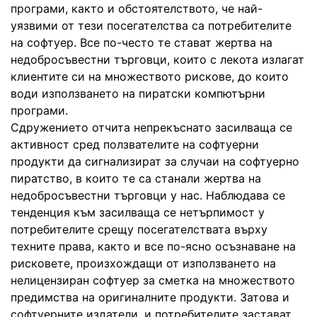
програми, както и обстоятелството, че най-
уязвими от тези посегателства са потребителите
на софтуер. Все по-често те стават жертва на
недобросъвестни търговци, които с лекота излагат
клиентите си на множеството рискове, до които
води използването на пиратски компютърни
програми.
Сдружението отчита непрекъснато засилваща се
активност сред ползвателите на софтуерни
продукти да сигнализират за случаи на софтуерно
пиратство, в които те са станали жертва на
недобросъвестни търговци у нас. Наблюдава се
тенденция към засилваща се нетърпимост у
потребителите срещу посегателствата върху
техните права, както и все по-ясно осъзнаване на
рисковете, произхождащи от използването на
нелицензиран софтуер за сметка на множеството
предимства на оригиналните продукти. Затова и
софтуерните издатели, и потребителите застават