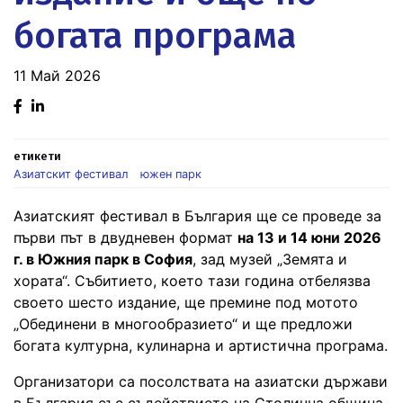
богата програма
11 Май 2026
Facebook
Linked
in
етикети
Азиатскит фестивал
южен парк
Азиатският фестивал в България ще се проведе за
първи път в двудневен формат
на 13 и 14 юни 2026
г. в Южния парк в София
, зад музей „Земята и
хората“. Събитието, което тази година отбелязва
своето шесто издание, ще премине под мотото
„Обединени в многообразието“ и ще предложи
богата културна, кулинарна и артистична програма.
Организатори са посолствата на азиатски държави
в България със съдействието на Столична община