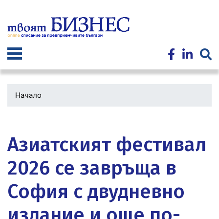
Премини
към
основното
съдържание
Начало
Водеща
снимка
Азиатският фестивал
2026 се завръща в
София с двудневно
издание и още по-