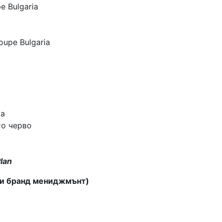
e Bulgaria
oupe Bulgaria
ia
то черво
lan
 и бранд мениджмънт)