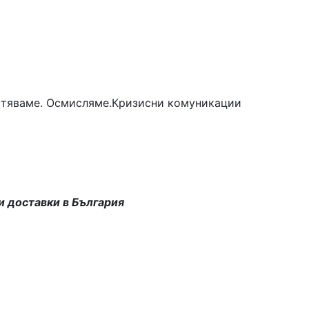
астяваме. Осмисляме.Кризисни комуникации
и доставки в България