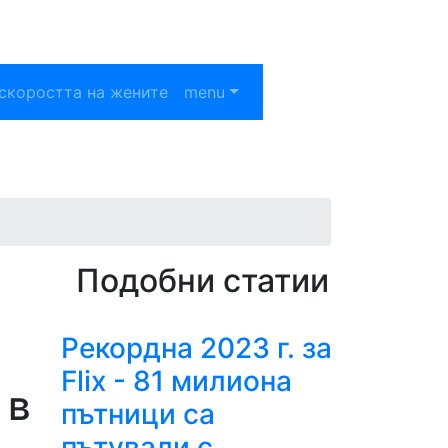
скоростта на жените
menu
Подобни статии
Рекордна 2023 г. за
Flix - 81 милиона
 в
пътници са
пътували с