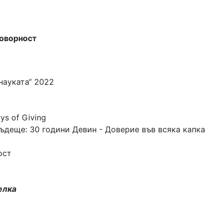
говорност
науката“ 2022
ys of Giving
бъдеще: 30 години Девин - Доверие във всяка капка
ост
елка