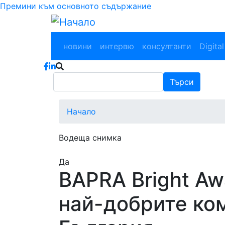
Премини към основното съдържание
Main navigation
новини
интервю
консултанти
Digital
Търси
Търси
Начало
Водеща снимка
Да
BAPRA Bright Aw
най-добрите ко