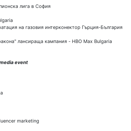
пионска лига в София
lgaria
оатация на газовия интерконектор Гърция-България
ракона" лансираща кампания - HBO Max Bulgaria
 media event
ia
uencer marketing