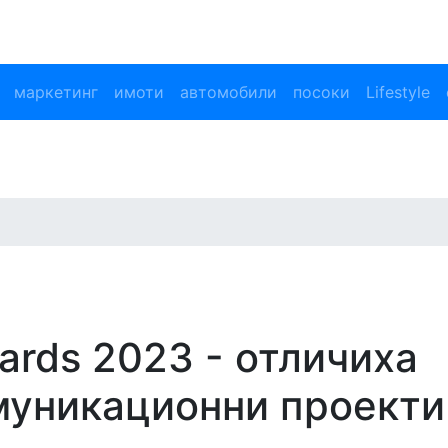
маркетинг
имоти
автомобили
посоки
Lifestyle
ards 2023 - отличиха
муникационни проекти