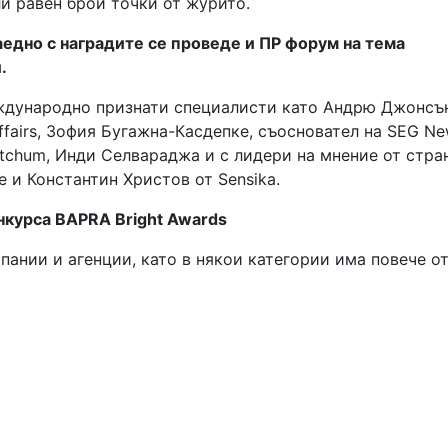
ли равен брой точки от журито.
аедно с наградите се проведе и ПР форум на тема
.
еждународно признати специалисти като Андрю Джонсъ
ffairs, Зофия Бугажна-Касдепке, съосновател на SEG N
tchum, Инди Селвараджа и с лидери на мнение от стра
e и Константин Христов от Sensika.
нкурса BAPRA Bright Awards
пании и агенции, като в някои категории има повече о