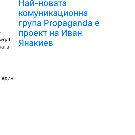
Най-новата
комуникационна
група Propaganda е
проект на Иван
н,
ewgate
Янакиев
ната
т един