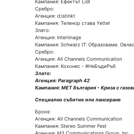
Кампания: Ефектът Lidl
Сребро:
Агенция: d:istinkt
Кампания: Теленор става Yettel
Злато:
Агенция: Interimage
Кампания: Schwarz IT: Образоваме. Овл
Сребро:
Агенция: All Channels Communication
Кампания: Кохонес - #НеБъдиРъб
Злато:
Агенция: Paragraph 42
Кампания: MET България - Криза с газов
Специално събитие или лансиране
Бронз:
Агенция: All Channels Communication
Кампания: Stereo Summer Fest
Агенция: M3 Communications Group, Inc.