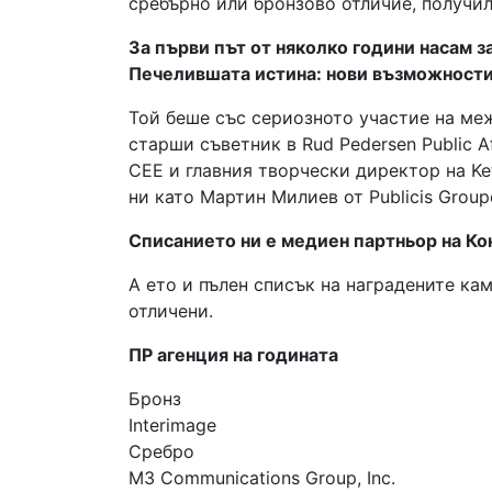
сребърно или бронзово отличие, получи
За първи път от няколко години насам з
Печелившата истина: нови възможности
Той беше със сериозното участие на м
старши съветник в Rud Pedersen Public A
CEE и главния творчески директор на Ke
ни като Мартин Милиев от Publicis Group
Списанието ни е медиен партньор на Ко
А ето и пълен списък на наградените кам
отличени.
ПР агенция на годината
Бронз
Interimage
Сребро
M3 Communications Group, Inc.