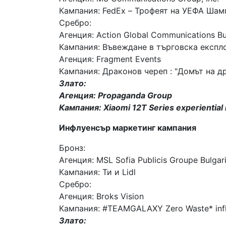
Кампания: FedEx – Трофеят на УЕФА Шам
Сребро:
Агенция: Action Global Communications Bu
Кампания: Въвеждане в търговска експл
Агенция: Fragment Events
Кампания: Драконов череп : "Домът на д
Злато:
Агенция: Propaganda Group
Кампания: Xiaomi 12T Series experiential
Инфлуенсър маркетинг кампания
Бронз:
Агенция: MSL Sofia Publicis Groupe Bulgar
Кампания: Ти и Lidl
Сребро:
Агенция: Broks Vision
Кампания: #TEAMGALAXY Zero Waste* infl
Злато: