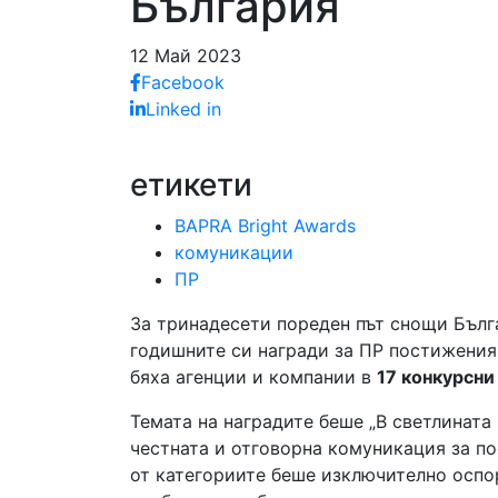
България
12 Май 2023
Facebook
Linked in
етикети
BAPRA Bright Awards
комуникации
ПР
За тринадесети пореден път снощи Бълг
годишните си награди за ПР постижения
бяха агенции и компании в
17 конкурсни
Темата на наградите беше „В светлината 
честната и отговорна комуникация за по
от категориите беше изключително оспор