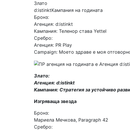
Злато
d:istinktКампания на годината
Бронз:
Агенция: d:istinkt
Кампания: Теленор става Yettel
Сребро:
Агенция: PR Play
Campaign: Моето здраве е моя отговорн
Злато:
Агенция: d:istinkt
Кампания: Стратегия за устойчиво разви
Изгряваща звезда
Бронз:
Мариела Мечкова, Paragraph 42
Сребро: