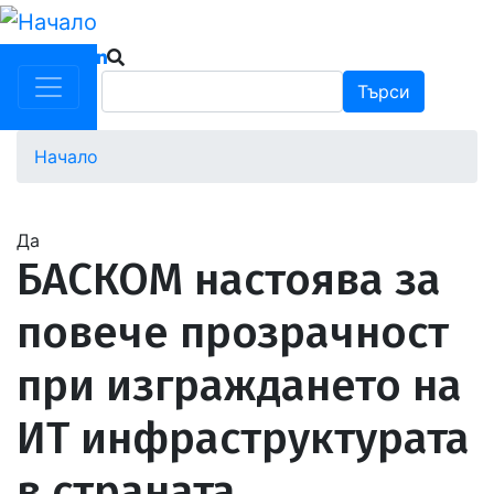
Премини
към
основното
Търси
Търси
съдържание
Начало
Водеща
снимка
Да
БАСКОМ настоява за
повече прозрачност
при изграждането на
ИТ инфраструктурата
в страната