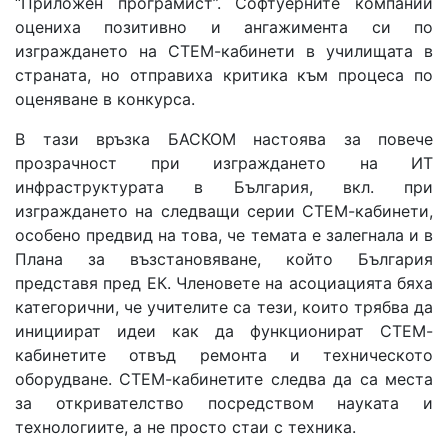
“Приложен програмист”. Софтуерните компании
оцениха позитивно и ангажимента си по
изграждането на СТЕМ-кабинети в училищата в
страната, но отправиха критика към процеса по
оценяване в конкурса.
В тази връзка БАСКОМ настоява за повече
прозрачност при изграждането на ИТ
инфраструктурата в България, вкл. при
изграждането на следващи серии СТЕМ-кабинети,
особено предвид на това, че темата е залегнала и в
Плана за възстановяване, който България
представя пред ЕК. Членовете на асоциацията бяха
категорични, че учителите са тези, които трябва да
инициират идеи как да функционират СТЕМ-
кабинетите отвъд ремонта и техническото
оборудване. СТЕМ-кабинетите следва да са места
за откривателство посредством науката и
технологиите, а не просто стаи с техника.