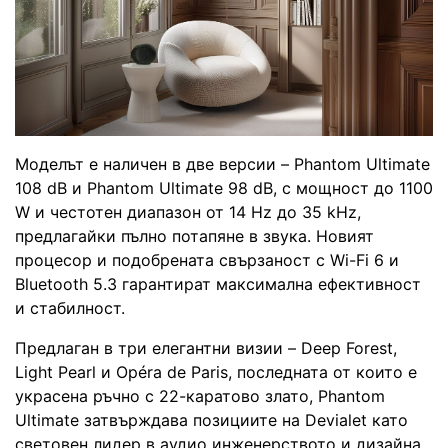
Моделът е наличен в две версии – Phantom Ultimate
108 dB и Phantom Ultimate 98 dB, с мощност до 1100
W и честотен диапазон от 14 Hz до 35 kHz,
предлагайки пълно потапяне в звука. Новият
процесор и подобрената свързаност с Wi-Fi 6 и
Bluetooth 5.3 гарантират максимална ефективност
и стабилност.
Предлаган в три елегантни визии – Deep Forest,
Light Pearl и Opéra de Paris, последната от които е
украсена ръчно с 22-каратово злато, Phantom
Ultimate затвърждава позициите на Devialet като
световен лидер в аудио инженерството и дизайна.