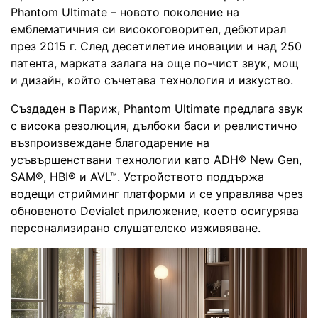
Phantom Ultimate – новото поколение на
емблематичния си високоговорител, дебютирал
през 2015 г. След десетилетие иновации и над 250
патента, марката залага на още по-чист звук, мощ
и дизайн, който съчетава технология и изкуство.
Създаден в Париж, Phantom Ultimate предлага звук
с висока резолюция, дълбоки баси и реалистично
възпроизвеждане благодарение на
усъвършенствани технологии като ADH® New Gen,
SAM®, HBI® и AVL™. Устройството поддържа
водещи стрийминг платформи и се управлява чрез
обновеното Devialet приложение, което осигурява
персонализирано слушателско изживяване.