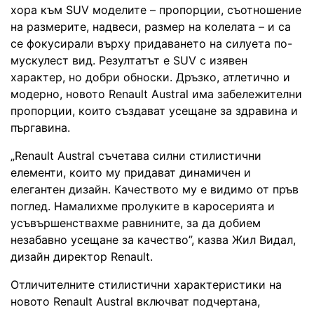
хора към SUV моделите – пропорции, съотношение
на размерите, надвеси, размер на колелата – и са
се фокусирали върху придаването на силуета по-
мускулест вид. Резултатът е SUV с изявен
характер, но добри обноски. Дръзко, атлетично и
модерно, новото Renault Austral има забележителни
пропорции, които създават усещане за здравина и
пъргавина.
„Renault Austral съчетава силни стилистични
елементи, които му придават динамичен и
елегантен дизайн. Качеството му е видимо от пръв
поглед. Намалихме пролуките в каросерията и
усъвършенствахме равнините, за да добием
незабавно усещане за качество”, казва Жил Видал,
дизайн директор Renault.
Отличителните стилистични характеристики на
новото Renault Austral включват подчертана,