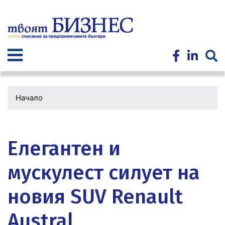
Премини
към
основното
съдържание
Начало
Водеща
снимка
Елегантен и
мускулест силует на
новия SUV Renault
Austral