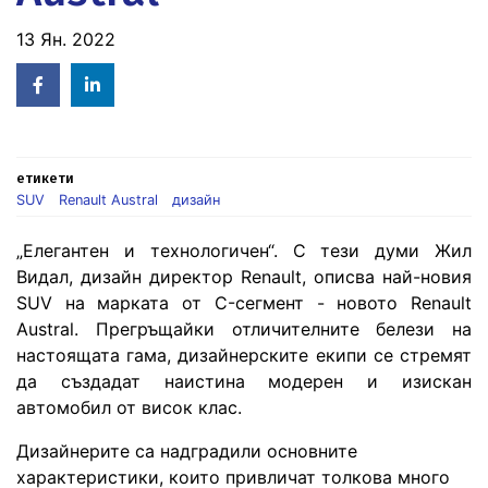
13 Ян. 2022
Facebook
Linked
in
етикети
SUV
Renault Austral
дизайн
„Елегантен и технологичен“. С тези думи Жил
Видал, дизайн директор Renault, описва най-новия
SUV на марката от C-сегмент - новото Renault
Austral. Прегръщайки отличителните белези на
настоящата гама, дизайнерските екипи се стремят
да създадат наистина модерен и изискан
автомобил от висок клас.
Дизайнерите са надградили основните
характеристики, които привличат толкова много