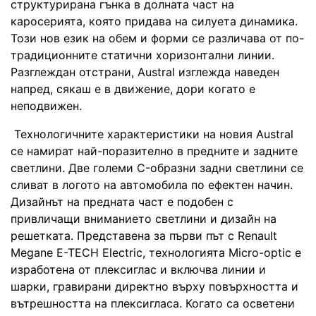
структурирана гънка в долната част на
каросерията, която придава на силуета динамика.
Този нов език на обем и форми се различава от по-
традиционните статични хоризонтални линии.
Разглеждан отстрани, Austral изглежда наведен
напред, сякаш е в движение, дори когато е
неподвижен.
Технологичните характеристики на новия Austral
се намират най-поразително в предните и задните
светлини. Две големи C-образни задни светлини се
сливат в логото на автомобила по ефектен начин.
Дизайнът на предната част е подобен с
привличащи вниманието светлини и дизайн на
решетката. Представена за първи път с Renault
Megane E-TECH Electric, технологията Micro-optic е
изработена от плексиглас и включва линии и
шарки, гравирани директно върху повърхността и
вътрешността на плексигласа. Когато са осветени