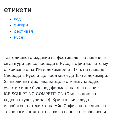
етикети
лед
фигури
фестивал
Русе
Тазгодишното издание на фестивалът на ледените
скулптури ще се проведе в Русе, а официалното му
откриване е на 11-ти декември от 17 ч. на площад
Свобода в Русе и ще продължи до 15-ти декември.
За първи път фестивалът ще е с международно
участие и ще бъде под формата на състезание -
ICE SCULPTING COMPETITION (Състезание по
ледено скулптуриране). Кристалният лед е
изработен в ателието на Айс София, по специална
технология, която го запазва напълно прозрачен и