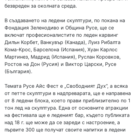
безвреден за околната среда.
В създаването на ледени скулптури, по покана на
Фондация Зеленодиво и Община Русе, ще се
включат професионалистите по леден карвинг
Дилън Корбет, Ванкувър (Канада), Луиз Рибалта
Кома-Крос, Барселона (Испания), Хуан Карлос
Мартинез, Мадрид (Испания), Руслан Коровков,
Ростов на Дон (Русия) и Виктор Царски, Русе
(България).
Темата Русе Айс Фест е „Свободният Дух”, а всяка
от петте скулптури в надпреварата, ще е направена
от 8 ледени блока, което прави приблизително по 1
тон лед на скулптура. Една от основните атракции
на фестивала ще е леденият бар, където публиката
над 18 г. ще може да се зареди с настроение, а
първите 300 ще получат своите напитки в ледени