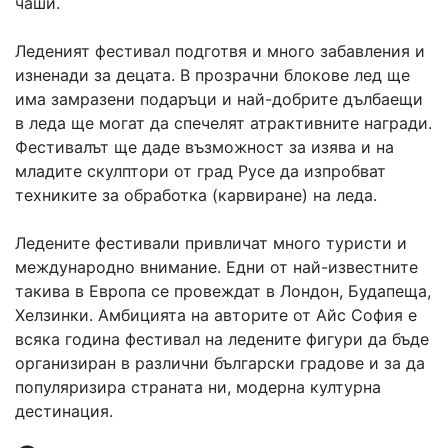
чаши.
Леденият фестивал подготвя и много забавления и
изненади за децата. В прозрачни блокове лед ще
има замразени подаръци и най-добрите дълбаещи
в леда ще могат да спечелят атрактивните награди.
Фестивалът ще даде възможност за изява и на
младите скулптори от град Русе да изпробват
техниките за обработка (карвиране) на леда.
Ледените фестивали привличат много туристи и
международно внимание. Едни от най-известните
такива в Европа се провеждат в Лондон, Будапеща,
Хелзинки. Амбицията на авторите от Айс София е
всяка година фестивал на ледените фигури да бъде
организиран в различни български градове и за да
популяризира страната ни, модерна културна
дестинация.