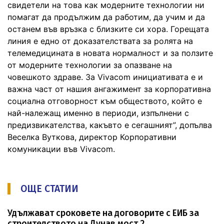
свидетели на това как модерните технологии ни
помагат да продължим да работим, да учим и да
останем във връзка с близките си хора. Горещата
линия е едно от доказателствата за ролята на
телемедицината в новата нормалност и за ползите
от модерните технологии за опазване на
човешкото здраве. За Vivacom инициативата е и
важна част от нашия ангажимент за корпоративна
социална отговорност към обществото, който е
най-належащ именно в периоди, изпълнени с
предизвикателства, какъвто е сегашният”, допълва
Веселка Вуткова, директор Корпоративни
комуникации във Vivacom.
ОЩЕ СТАТИИ
Удължават сроковете на договорите с ЕИБ за
строителството на Дунав мост 2