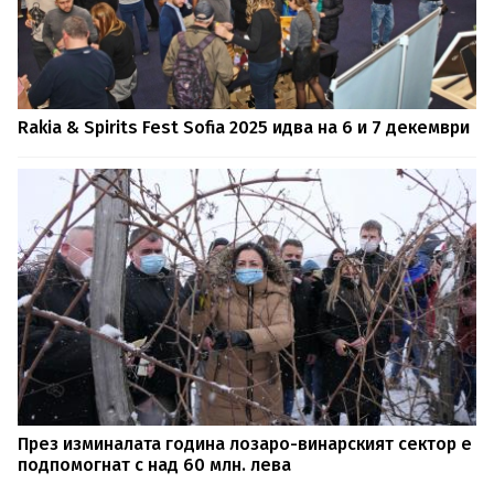
Rakia & Spirits Fest Sofia 2025 идва на 6 и 7 декември
През изминалата година лозаро-винарският сектор е
подпомогнат с над 60 млн. лева