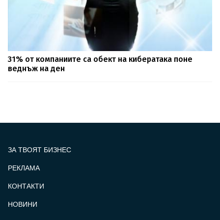
31% от компаниите са обект на кибератака поне
веднъж на ден
ЗА ТВОЯТ БИЗНЕС
РЕКЛАМА
КОНТАКТИ
FOOTER_STATII
НОВИНИ