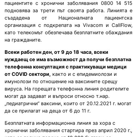
пациентите с хронични заболявания 0800 14 515
подновява за трети път своята работа. Линията е
създадена от Националната пациентска
организация с подкрепата на Vivacom и CallFlow,
като телекомът обезпечава безплатните обаждания
на гражданите.
Всеки работен ден, от 9 до 18 часа, всеки
нуждаещ се има възможност да получи безплатна
телефонна консултация с практикуващи медици
от COVID сектори,
както и с епидемиолози и
имунолози по отношение на ваксините срещу
вируса. На горещата телефонна линия родителите
могат да задават и въпроси относно т.нар.
„педиатрични“ ваксини, които от 20.12.2021 г. могат
да се прилагат на деца от 6 до 11 г.
Безплатната информационна линия за хора с
хронични заболявания стартира през април 2020 г.,