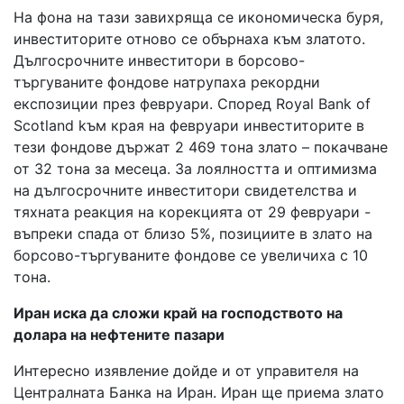
На фона на тази завихряща се икономическа буря,
инвеститорите отново се обърнаха към златото.
Дългосрочните инвеститори в борсово-
търгуваните фондове натрупаха рекордни
експозиции през февруари. Според Royal Bank of
Scotland kъм края на февруари инвеститорите в
тези фондове държат 2 469 тона злато – покачване
от 32 тона за месеца. За лоялността и оптимизма
на дългосрочните инвеститори свидетелства и
тяхната реакция на корекцията от 29 февруари -
въпреки спада от близо 5%, позициите в злато на
борсово-търгуваните фондове се увеличиха с 10
тона.
Иран иска да сложи край на господството на
долара на нефтените пазари
Интересно изявление дойде и от управителя на
Централната Банка на Иран. Иран ще приема злато