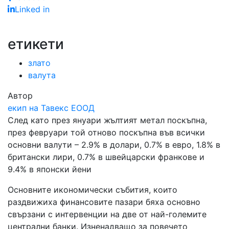
Linked in
етикети
злато
валута
Автор
екип на Тавекс ЕООД
След като през януари жълтият метал поскъпна,
през февруари той отново поскъпна във всички
основни валути – 2.9% в долари, 0.7% в евро, 1.8% в
британски лири, 0.7% в швейцарски франкове и
9.4% в японски йени
Основните икономически събития, които
раздвижиха финансовите пазари бяха основно
свързани с интервенции на две от най-големите
централни банки. Изненадващо за повечето