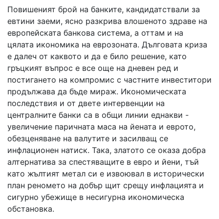
Повишеният брой на банките, кандидатствали за
евтини заеми, ясно разкрива влошеното здраве на
европейската банкова система, а оттам и на
цялата икономика на еврозоната. Дълговата криза
е далеч от каквото и да е било решение, като
гръцкият въпрос е все още на дневен ред и
постигането на компромис с частните инвеститори
продължава да бъде мираж. Икономическата
последствия и от двете интервенции на
централните банки са в общи линии еднакви -
увеличение паричната маса на йената и еврото,
обезценяване на валутите и засилващ се
инфлационен натиск. Така, златото се оказа добра
алтернатива за спестяващите в евро и йени, тъй
като жълтият метал си е извоювал в исторически
план реномето на добър щит срещу инфлацията и
сигурно убежище в несигурна икономическа
обстановка.