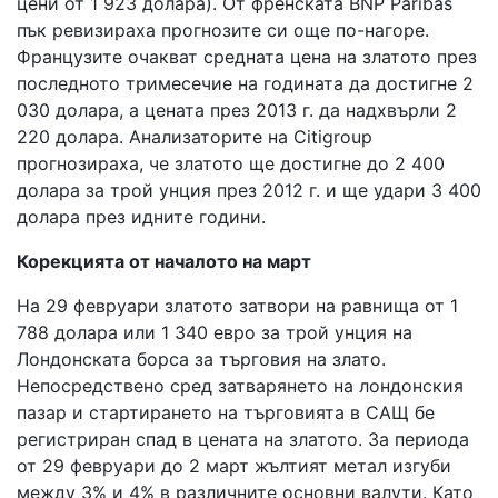
цени от 1 923 долара). От френската BNP Paribas
пък ревизираха прогнозите си още по-нагоре.
Французите очакват средната цена на златото през
последното тримесечие на годината да достигне 2
030 долара, а цената през 2013 г. да надхвърли 2
220 долара. Анализаторите на Citigroup
прогнозираха, че златото ще достигне до 2 400
долара за трой унция през 2012 г. и ще удари 3 400
долара през идните години.
Корекцията от началото на март
На 29 февруари златото затвори на равнища от 1
788 долара или 1 340 евро за трой унция на
Лондонската борса за търговия на злато.
Непосредствено сред затварянето на лондонския
пазар и стартирането на търговията в САЩ бе
регистриран спад в цената на златото. За периода
от 29 февруари до 2 март жълтият метал изгуби
между 3% и 4% в различните основни валути. Като