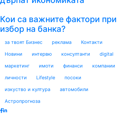
дърпат икономиката
Кои са важните фактори при
избор на банка?
за твоят Бизнес
реклама
Контакти
footer_statii
Новини
интервю
консултанти
digital
маркетинг
имоти
финанси
компании
личности
Lifestyle
посоки
изкуство и култура
автомобили
Астропрогноза