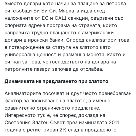
вместо долари като начин за плащане за петрола
си, съобщи Би Би Си. Мярката идва след
наложените от ЕС и САЩ санкции, свързани със
спорната ядрена програма на страната, които
направиха трудно плащането с американски
долари в ирански банки. Според анализатори това
е потвърждение за статута на златото като
универсална ценност и разменна монета, както и
сигнал за това, че господството на долара на
петролните пазари започва да отслабва.
Динамиката на предлагането при златото
Анализаторите посочват и друг често пренебрегван
фактор за поскъпване на златото, а именно
сравнително ограниченото предлагане.
Интересното тук е, че според доклада на
Световния Златен Съвет през изминалата 2011
година е регистриран 2% спад в продаденото