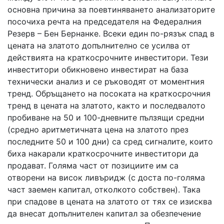
основна причина за поевтиняването анализаторите
посочиха речта на председателя на Федералния
Резерв – Бен Бернанке. Всеки един по-рязък спад в
цената на златото допълнително се усилва от
действията на краткосрочните инвеститори. Тези
инвеститори обикновено инвестират на база
технически анализ и се ръководят от моментния
тренд. Обръщането на посоката на краткосрочния
тренд в цената на златото, както и последвалото
пробиване на 50 и 100-дневните пълзящи средни
(средно аритметичната цена на златото през
последните 50 и 100 дни) са сред сигналите, които
биха накарали краткосрочните инвеститори да
продават. Голяма част от позициите им са
отворени на висок ливъридж (с доста по-голяма
част заемен капитал, отколкото собствен). Така
при спадове в цената на златото от тях се изисква
да внесат допълнителен капитал за обезпечение