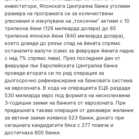
инвеститори, Японската Централна банка уголеми
размера на програмата си за количествени
улеснения и изкупуване на „токсични” активи с 10
трилиона йени (128 милиарда долара) до 65
трилиона японски йени (840 милиарда долара),
което доведе до рязък спад на йената спрямо
останалите валути (само за февруари йената падна
с над 7% спрямо лева). През последния ден от
февруари пък Европейската Централна банка
проведе втората си по ред операция за
дългосрочно рефинансиране на банковата система
на еврозоната. В хода на операцията ЕЦБ раздаде
530 милиарда евро под формата на нисколихвени
3-годишни заеми на банките от еврозоната. При
предишната такава операция от декември желание
за евтини заеми изявиха 523 банки, докато при
сегашната кандидатите бяха с 277 повече и
достигнаха 800 банки.