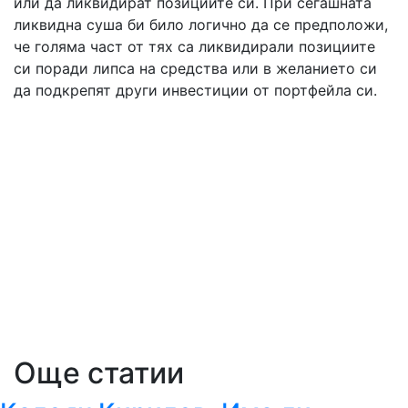
или да ликвидират позициите си. При сегашната
ликвидна суша би било логично да се предположи,
че голяма част от тях са ликвидирали позициите
си поради липса на средства или в желанието си
да подкрепят други инвестиции от портфейла си.
Още статии