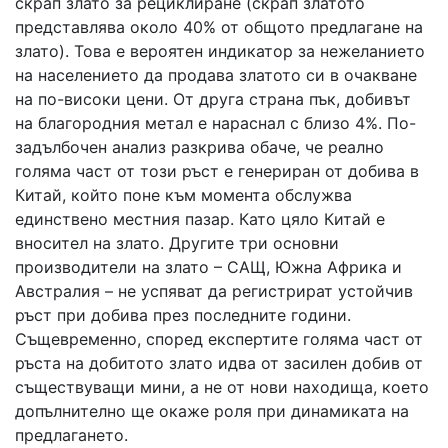
скрап злато за рециклиране (скрап златото
представлява около 40% от общото предлагане на
злато). Това е вероятен индикатор за нежеланието
на населението да продава златото си в очакване
на по-високи цени. От друга страна пък, добивът
на благородния метал е нараснал с близо 4%. По-
задълбочен анализ разкрива обаче, че реално
голяма част от този ръст е генериран от добива в
Китай, който поне към момента обслужва
единствено местния пазар. Като цяло Китай е
вносител на злато. Другите три основни
производители на злато – САЩ, Южна Африка и
Австралия – не успяват да регистрират устойчив
ръст при добива през последните години.
Същевременно, според експертите голяма част от
ръста на добитото злато идва от засилен добив от
съществуващи мини, а не от нови находища, което
допълнително ще окаже роля при динамиката на
предлагането.