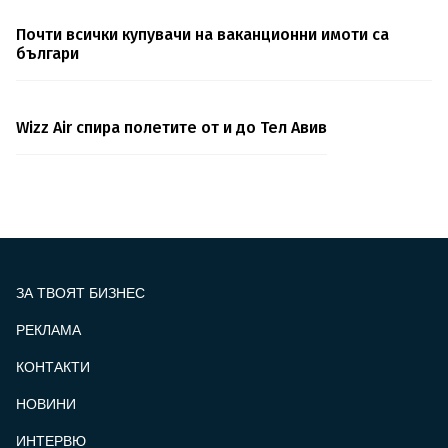
Почти всички купувачи на ваканционни имоти са
българи
Wizz Air спира полетите от и до Тел Авив
ЗА ТВОЯТ БИЗНЕС
РЕКЛАМА
КОНТАКТИ
FOOTER_STATII
НОВИНИ
ИНТЕРВЮ