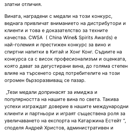
златни отличия.
Вината, наградени с медали на този конкурс,
веднага привличат вниманието на дистрибутори и
клиенти и това е доказателство за техните
качества. CWSA ( China Wine& Spirits Awards) e
най-големия и престижен конкурс за вино и
спиртни напитки в Китай и Хонг Конг. Съдиите на
конкурса са с висок професионализъм и оценката,
която дават за дегустирани вина, до голяма степен
влияе на търсенето сред потребителите на този
огромен бързоразвиващ се пазар.
„Тези медали допринасят за имиджа и
популярността на нашите вина по света. Такива
успехи изграждат доверие в нашите международни
клиенти и партньори и играят съществена роля за
увеличаването на експорта на Катаржина Естейт “,
споделя Андрей Христов, административен и