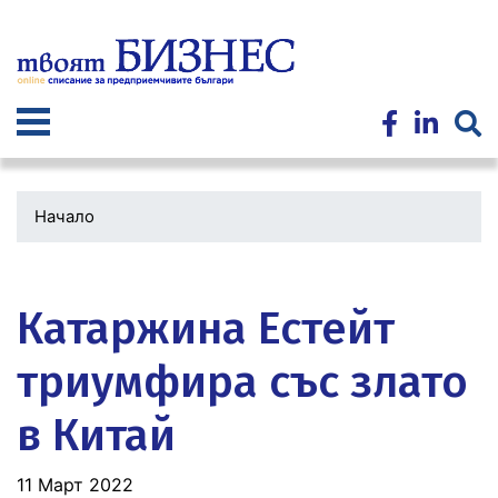
Премини
към
основното
съдържание
Начало
Водеща
снимка
Катаржина Естейт
триумфира със злато
в Китай
11 Март 2022