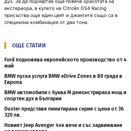
дух. За да подчертае още повече красотата на
екстериора, в купето на Citroën DS4 Racing
присъства още един цвят и джантите също са в
специална комбинация от два тона.
ОЩЕ СТАТИИ
Ford подновява европейското производство от 4
май
BMW пуска услуга BMW eDrive Zones в 80 града в
Европа
BMW автомобили с буква M демонстрираха мощ и
спортен дух в България
Duster представя лимитирана серия с цена от 36
320 лв.
Новият Jeep Avenger 4xe вече и със задвижване