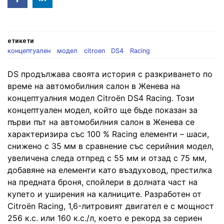
in
етикети
концептуален
модел
citroen
DS4
Racing
DS продължава своята история с разкриването по
време на автомобилния салон в Женева на
концептуалния модел Citroën DS4 Racing. Този
концептуален модел, който ще бъде показан за
първи път на автомобилния салон в Женева се
характеризира със 100 % Racing елементи – шаси,
снижено с 35 мм в сравнение със серийния модел,
увеличена следа отпред с 55 мм и отзад с 75 мм,
добавяне на елементи като въздуховод, престилка
на предната броня, спойлери в долната част на
купето и уширения на калниците. Разработен от
Citroën Racing, 1,6-литровият двигател е с мощност
256 к.с. или 160 к.с./л, което е рекорд за сериен