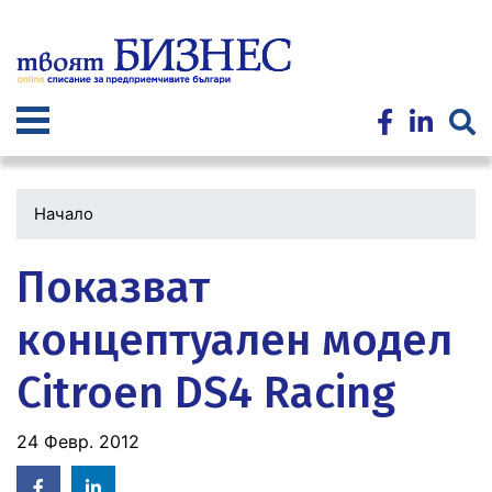
Премини
към
основното
съдържание
Начало
Показват
концептуален модел
Citroen DS4 Racing
24 Февр. 2012
Facebook
Linked