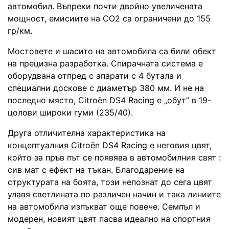
автомобил. Въпреки почти двойно увеличената
мощност, емисиите на CO2 са ограничени до 155
гр/км.
Мостовете и шасито на автомобила са били обект
на прецизна разработка. Спирачната система е
оборудвана отпред с апарати с 4 бутала и
специални доскове с диаметър 380 мм. И не на
последно място, Citroën DS4 Racing е „обут” в 19-
цолови широки гуми (235/40).
Друга отличителна характеристика на
концептуалния Citroën DS4 Racing е неговия цвят,
който за пръв път се появява в автомобилния свят :
сив мат с ефект на тъкан. Благодарение на
структурата на боята, този непознат до сега цвят
улавя светлината по различен начин и така линиите
на автомобила изпъкват още повече. Семпъл и
модерен, новият цвят пасва идеално на спортния